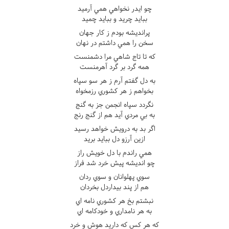
چو ايدر نخواهي همي آرميد
ببايد چريد و ببايد چميد
پرانديشه بودم ز کار جهان
سخن را همي داشتم در نهان
که تا تاج شاهي مرا دشمنست
همه گرد بر گرد آهرمنست
به دل گفتم آرم ز هر سو سپاه
بخواهم ز هر کشوري رزمخواه
نگردد سپاه انجمن جز به گنج
به بي مردي آيد هم از گنج رنج
اگر بد به درويش خواهد رسيد
ازين آرزو دل ببايد بريد
همي راندم با دل خويش راز
چو انديشه پيش خرد شد فراز
سوي پهلوانان و سوي ردان
هم از پند بيداردل بخردان
نبشتم بخ هر کشوري نامه اي
به هر نامداري و خودکامه اي
که هر کس که داريد هوش و خرد