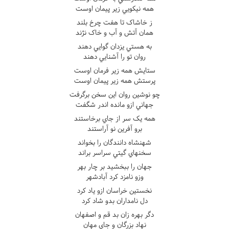
همه نيکويي زير پيمان اوست
ز خاشاک تا هفت چرخ بلند
همان آتش و آب و خاک نژند
به هستي يزدان گوايي دهند
روان تو را آشنايي دهند
ستايش همه زير فرمان اوست
پرستش همه زير پيمان اوست
چو نوشين روان اين سخن برگرفت
جهاني ازو مانده اندر شگفت
همه يک سر از جاي برخاستند
برو آفرين نو آراستند
شهنشاه دانندگان را بخواند
سخنهاي گيتي سراسر براند
جهان را ببخشيد بر چار بهر
وزو نامزد کرد آبادشهر
نخستين خراسان ازو ياد کرد
دل نامداران بدو شاد کرد
دگر بهره زان بد قم و اصفهان
نهاد بزرگان و جاي مهان