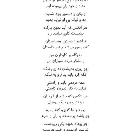
بداد و خرد راي پرورده ايم
وليکن ز دستور بايد شنيد
بد و نيک بي او نيايد پديد
هر آنکس که آيد بدين بارگاه
ببايست کاري نيابند راه
نباشم ز دستور همداستان
که بر من بپوشد چنين داستان
بدرگاه بر کارداران من
ز لشکر نبرده سواران من
چو روزي بديشان نداريم تنگ
نگه کرد بايد بنام و به ننگ
همه مردمي بايد و راستي
نبايد به کار اندرون کاستي
هر آنکس که باشد از ايرانيان
ببندد بدين بارگه برميان
بيابد ز ما گنج و گفتار نرم
چو باشد پرستنده با راي و شرم
چو بيداد جويد يکي زيردست
نباشد خردمند و خسروپرست