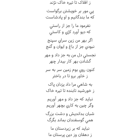
ز افلاک تا تيره خاک نژند
پي مور بر خويشتن برگواست
که ما بندگانيم و او پادشاست
نفرمود ما را جز از راستي
که ديو آورد کژي و کاستي
اگر بهر من زين سراي سپنج
نبودي جز از باغ و ايوان و گنج
نجستي دل من به جز داد و مهر
گشادن بهر کار بيدار چهر
کنون روي بوم زمين سر به سر
ز خاور برو تا در باختر
به شاهي مرا داد يزدان پاک
ز خورشيد تابنده تا تيره خاک
نبايد که جز داد و مهر آوريم
وگر چين به کاري بچهر آوريم
شبان بدانديش و دشت بزرگ
همي گوسفندان بماند بگرگ
نبايد که بر زيردستان ما
ز دهقان وز دين پرستان ما