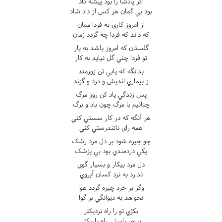
اگر پادشا را بود پيشه داد
بود بي گمان هر کس از داد شاد
از امروز کاري به فردا ممان
که داند که فردا چه گردد زمان
گلستان که امروز باشد به بار
تو فردا چني گل نيايد به کار
بدانگه که يابي تن زورمند
ز بيماري انديش و درد و گزند
پس زندگي ياد کن روز مرگ
چنانيم با مرگ چون باد و برگ
هر آنگه که در کار سستي کني
همه راي ناتندرستي کني
چو چيره شود بر دل مرد رشک
يکي دردمندي بود بي پزشک
دل مرد بيکار و بسيار گوي
ندارد به نزد کسان آبروي
وگر بر خرد چيره گردد هوا
نخواهد به ديوانگي بر گوا
بکژي تو را راه نزديکتر
سوي راستي راه باريکتر