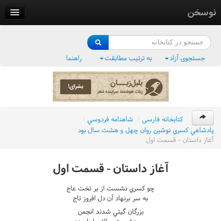
نوسخن
کتابخانه
فرهنگ واژگان
جستجوی آزاد
به ترتیب مطابقت
راهنما
وزن‌یاب
بلبل‌زبان
کتابخانه فارسی
/
شاهنامه فردوسي
/
پادشاهي کسري نوشين روان چهل و هشت سال بود
/
آغاز داستان - قسمت اول
آغاز داستان - قسمت اول
چو کسري نشست از بر تخت عاج
به سر برنهاد آن دل افروز تاج
بزرگان گيتي شدند انجمن