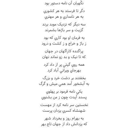
نگهبان آن نامه دستور بود
دگر تا فرستد به هر کشوري
به هر نامداري و هر مهتري
سه ديگر که نزديک موبد برند
گزيت و سر باژها بشمرند
به فرمان او بود کاري که بود
ز باژ و خراج و ز کشت و درود
پراگنده کاراگهان در جهان
که تا نيک و بد زو نماند نهان
همه روي گيتي پر از داد کرد
بهرجاي ويراني آباد کرد
بخفتند بر دشت خرد و بزرگ
به آبشخور آمد همي ميش و گرگ
يکي نامه فرمود بر پهلوي
پسند آيدت چون ز من بشنوي
نخستين سر نامه کرد از مهست
شهنشاه کسري يزدان پرست
به بهرام روز و بخرداد شهر
که يزدانش داد از جهان تاج بهر