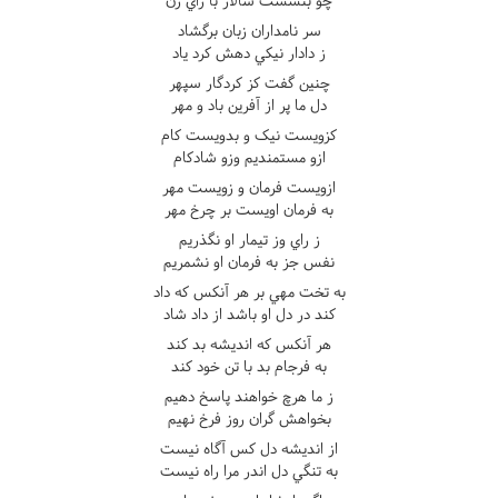
چو بنشست سالار با راي زن
سر نامداران زبان برگشاد
ز دادار نيکي دهش کرد ياد
چنين گفت کز کردگار سپهر
دل ما پر از آفرين باد و مهر
کزويست نيک و بدويست کام
ازو مستمنديم وزو شادکام
ازويست فرمان و زويست مهر
به فرمان اويست بر چرخ مهر
ز راي وز تيمار او نگذريم
نفس جز به فرمان او نشمريم
به تخت مهي بر هر آنکس که داد
کند در دل او باشد از داد شاد
هر آنکس که انديشه بد کند
به فرجام بد با تن خود کند
ز ما هرچ خواهند پاسخ دهيم
بخواهش گران روز فرخ نهيم
از انديشه دل کس آگاه نيست
به تنگي دل اندر مرا راه نيست