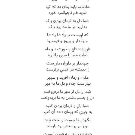
مکافات بايد بدان بد که کرد
نبايد غم ناجوانمرد خورد
شما دل به فرمان يزدان پاک
بداريد وز ما مداريد باک
که اويست بر پادشا پادشا
جهاندار و پيروز و فرمانروا
فروزنده تاج و خورشيد و ماه
نماينده ما را سوي داد راه
جهاندار بر داوران داورست
ز انديشه هر کسي برترست
مکان و زمان آفريد و سپهر
بياراست جان و دل ما به مهر
شما را دل از مهر ما برفروخت
دل و چشم دشمن به ما بربدوخت
شما راي و فرمان يزدان کنيد
به چيزي که پيمان دهد آن کنيد
نگهدار تا جست و تخت بلند
تو را بر پرستش بود يارمند
همه تندرستي به فرمان اوست