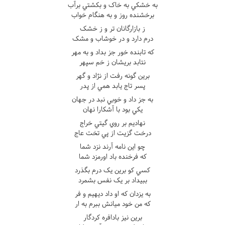
به خشکي به خاک و بکشتي برآب
برخشنده روز و به هنگام خواب
ز بازارگانان تر و ز خشک
درم دارد و در خوشاب و مشک
که تابنده خور جز بداد و به مهر
نتابد بريشان ز خم سپهر
برين گونه رفت از نژاد و گهر
پسر تاج يابد همي از پدر
به جز داد و خوبي نبد در جهان
يکي بود با آشکارا نهان
نهاديم بر روي گيتي خراج
درخت گزيت از پي تخت عاج
چو اين نامه آرند نزد شما
که فرخنده باد اورمزد شما
کسي کو برين يک درم بگذرد
ببيداد بر يک نفس بشمرد
به يزدان که او داد ديهيم و فر
که من خود ميانش ببرم به ار
برين نيز بادافره کردگار