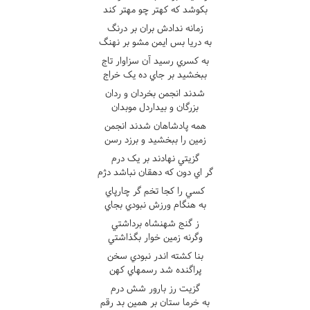
بکوشد که کهتر چو مهتر کند
زمانه ندادش بران بر درنگ
به دريا بس ايمن مشو بر نهنگ
به کسري رسيد آن سزاوار تاج
ببخشيد بر جاي ده يک خراج
شدند انجمن بخردان و ردان
بزرگان و بيداردل موبدان
همه پادشاهان شدند انجمن
زمين را ببخشيد و برزد رسن
گزيتي نهادند بر يک درم
گر اي دون که دهقان نباشد دژم
کسي را کجا تخم گر چارپاي
به هنگام ورزش نبودي بجاي
ز گنج شهنشاه برداشتي
وگرنه زمين خوار بگذاشتي
بنا کشته اندر نبودي سخن
پراگنده شد رسمهاي کهن
گزيت رز بارور شش درم
به خرما ستان بر همين بد رقم