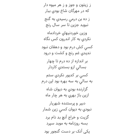
ز زيتون و جوز و ز هر ميوه دار
که در مهرگان شاخ بودي ببار
ز ده بن درمي رسيدي به گنج
نبويد جزين تا سر سال رنج
وزين خوردنيهاي خردادماه
نکردي به کار اندرون کس نگاه
کسي کش درم بود و دهقان نبود
نديدي غم رنج و کشت و درود
بر اندازه از ده درم تا چهار
بسالي ازو بستدي کاردار
کسي بر کديور نکردي ستم
به سالي به سه بهره بود اين درم
گزارنده بودي به ديوان شاه
ازين باژ بهري به هر چار ماه
دبير و پرستنده شهريار
نبودي به ديوان کسي زين شمار
گزيت و خراج آنچ بد نام برد
بسه روزنامه به موبد سپرد
يکي آنک بر دست گنجور بود