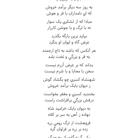
به روز سه ديگر برآمد خروش
که اي نامداران با فر و هوش
مبادا که از لشکري يک سوار
نه با ترگ و با جوشن کارزار
بيايد برين بارگه بگذرد
عرض گاه و ايوان او بنگرد
هر آنکس که باشد به تاج ارجمند
به فر و بزرگي و تخت بلند
بداند که بر عرض آزرم نيست
سخن با محابا و با شرم نيست
شهنشاه کسري چو بگشاد گوش
ز ديوان بابک برآمد خروش
بخنديد کسري و مغفر بخواست
درفش بزرگي برافراشت راست
به ديوان بابک خراميد شاه
نهاده ز آهن به سر بر کلاه
فروهشت از ترگ رومي زره
زده بر زره بر فراوان گره
يکي گرزه گاوپيکر به چنگ