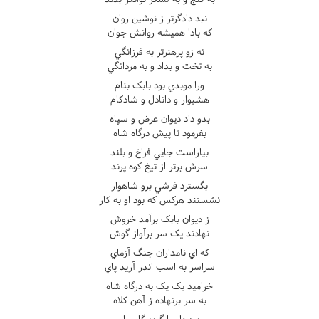
نبد دادگرتر ز نوشين روان
که بادا هميشه روانش جوان
نه زو پرهنرتر به فرزانگي
به تخت و بداد و به مردانگي
ورا موبدي بود بابک بنام
هشيوار و دانادل و شادکام
بدو داد ديوان عرض و سپاه
بفرمود تا پيش درگاه شاه
بياراست جايي فراخ و بلند
سرش برتر از تيغ کوه پرند
بگسترد فرشي برو شاهوار
نشستند هرکس که بود او به کار
ز ديوان بابک برآمد خروش
نهادند يک سر برآواز گوش
که اي نامداران جنگ آزماي
سراسر به اسب اندر آريد پاي
خراميد يک يک به درگاه شاه
به سر برنهاده ز آهن کلاه