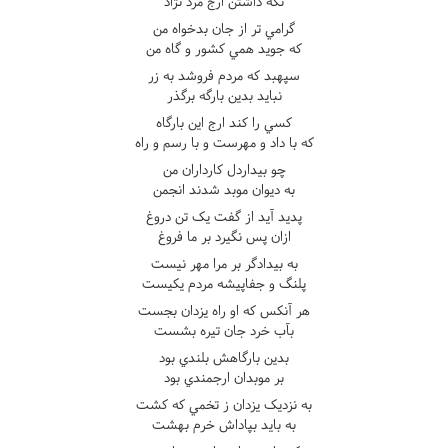
نگه داشتن ارج مرد نژاد
گرامي تر از جان بدخواه من
که جويد همي کشور و گاه من
سپهبد که مردم فروشد به زر
نبايد بدين بارگه برگذر
کسي را کند ارج اين بارگاه
که با داد و مهرست و با رسم و راه
چو بيداردل کارداران من
به ديوان موبد شدند انجمن
پديد آيد از گفت يک تن دروغ
ازان پس نگيرد بر ما فروغ
به بيدادگر بر مرا مهر نيست
پلنگ و جفاپيشه مردم يکيست
هر آنکس که او راه يزدان بجست
بآب خرد جان تيره بشست
بدين بارگاهش بلندي بود
بر موبدان ارجمندي بود
به نزديک يزدان ز تخمي که کشت
به بايد بپاداش خرم بهشت