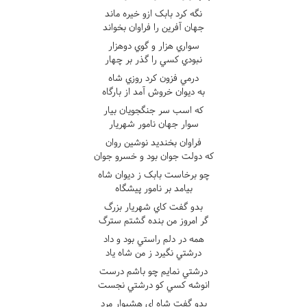
نگه کرد بابک ازو خيره ماند
جهان آفرين را فراوان بخواند
سواري هزار و گوي دوهزار
نبودي کسي را گذر بر چهار
درمي فزون کرد روزي شاه
به ديوان خروش آمد از بارگاه
که اسب سر جنگجويان بيار
سوار جهان نامور شهريار
فراوان بخنديد نوشين روان
که دولت جوان بود و خسرو جوان
چو برخاست بابک ز ديوان شاه
بيامد بر نامور پيشگاه
بدو گفت کاي شهريار بزرگ
گر امروز من بنده گشتم سترگ
همه در دلم راستي بود و داد
درشتي نگيرد ز من شاه ياد
درشتي نمايم چو باشم درست
انوشه کسي کو درشتي نجست
بدو گفت شاه اي هشيوار مرد