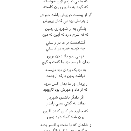
که ما بي نيازيم ازين خواسته
که گردد به نفرين روان کاسته
گر از پوست درويش باشد خورش
ز چرمش بود بي گمان پرورش
پلنگي به از شهرياري چنين
که نه شرم دارد نه آيين نه دين
گشادست بر ما در راستي
چه کوبيم خيره در کاستي
نهاني بدو داد دادن بروي
بدان تا رسد نزد ما گفت و گوي
به نزديک يزدان بود ناپسند
نباشد بدين بارگه ارجمند
ز يزدان وز ما بدان کس درود
که از داد و مهرش بود تاروپود
اگر دادگر باشدي شهريار
بماند به گيتي بسي پايدار
که جاويد هر کس کنند آفرين
بران شاه کآباد دارد زمين
ز شاهان که با تخت و افسر بدند
به گنج و به لشکر توانگر بدند