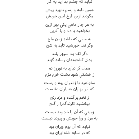
نبايد که چشم بد آيد به کار
همين نامه و رسم بنهيد پيش
مگرديد ازين فرخ آيين خويش
به هر چار ماهي يکي بهر ازين
بخواهيد با داد و با آفرين
به جايي که باشد زيان ملخ
وگر تف خورشيد تابد به شخ
دگر تف باد سپهر بلند
بدان کشتمندان رساند گزند
همان گر نبارد به نوروز نم
ز خشکي شود دشت خرم دژم
مخواهيد با ژاندران بوم و رست
که ابر بهاران به باران نشست
ز تخم پراگنده و مزد رنج
ببخشيد کارندگانرا ز گنج
زميني که آن را خداوند نيست
به مرد و ورا خويش و پيوند نيست
نبايد که آن بوم ويران بود
که در سايه شاه ايران بود