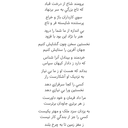
برومند شاخ از درخت قباد
که تاج بزرگي به سر برنهاد
سوي کارداران باژ و خراج
پرستنده شايسته فر و تاج
بي اندازه از ما شما را درود
هنر با نژاد اين بود با فزود
نخستين سخن چون گشايش کنيم
جهان آفرين را ستايش کنيم
خردمند و بينادل آنرا شناس
که دارد ز دادار کيهان سپاس
بداند که هست او ز ما بي نياز
به نزديک او آشکارست راز
کسي را کجا سرفرازي دهد
نخستين ورا بي نيازي دهد
مرا داد فرمان و خود داورست
ز هر برتري جاودان برترست
به يزدان سزد ملک و مهتر يکيست
کسي را جز از بندگي کار نيست
ز مغز زمين تا به چرخ بلند