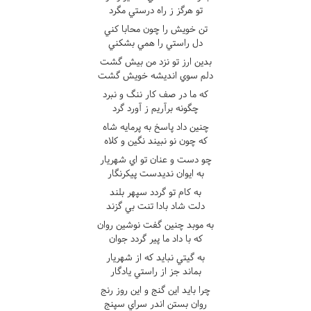
تو هرگز ز راه درستي مگرد
تن خويش را چون محابا کني
دل راستي را همي بشکني
بدين ارز تو نزد من بيش گشت
دلم سوي انديشه خويش گشت
که ما در صف کار ننگ و نبرد
چگونه برآريم ز آورد گرد
چنين داد پاسخ به پرمايه شاه
که چون نو نبيند نگين و کلاه
چو دست و عنان تو اي شهريار
به ايوان نديدست پيکرنگار
به کام تو گردد سپهر بلند
دلت شاد بادا تنت بي گزند
به موبد چنين گفت نوشين روان
که با داد ما پير گردد جوان
به گيتي نبايد که از شهريار
بماند جز از راستي يادگار
چرا بايد اين گنج و اين روز رنج
روان بستن اندر سراي سپنج