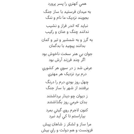
همي کهتري را پسر پرورد
به ميدان فرستيد با ساز جنگ
بجويند نزديک ما نام و ننگ
نبايد که اندر فراز و نشيب
ندانند چنگ و عنان و رکيب
به گرز و به شمشير و تير و کمان
بدانند پيچيد با بدگمان
جوان بي هنر سخت ناخوش بود
اگر چند فرزند آرش بود
عرض شد ز در سوي هر کشوري
درم برد نزديک هر مهتري
چهل روز بودي درم را درنگ
برفتند از شهر با ساز جنگ
ز ديوان چو دينار برداشتند
بدان خرمي روز بگذاشتند
کنون لاجرم روي گيتي بمرد
بياراستم تا کي آيد نبرد
مرا ساز و لشکر ز شاهان پيش
فزونست و هم دولت و راي بيش