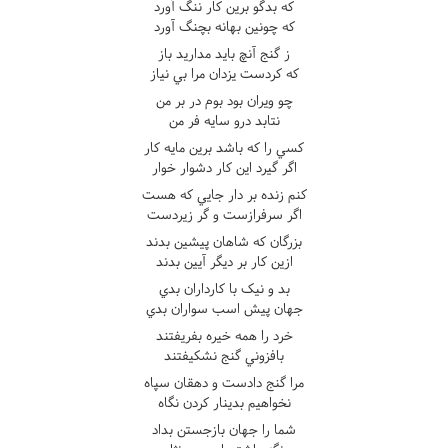
که بدگو برين کار ننگ آورد
که چونين بهانه بچنگ آورد
ز گنج آنچ بايد مداريد باز
که کردست يزدان مرا بي نياز
چو ويران بود بوم در بر من
نتابد درو سايه فر من
کسي را که باشد برين مايه کار
اگر گيرد اين کار دشوار خوار
کنم زنده بر دار جايي که هست
اگر سرفرازست و گر زيردست
بزرگان که شاهان پيشين بدند
ازين کار بر ديگر آيين بدند
بد و نيک با کارداران بدي
جهان پيش اسب سواران بدي
خرد را همه خيره بفريفتند
بافزوني گنج نشکيفتند
مرا گنج دادست و دهقان سپاه
نخواهيم بدينار کردن نگاه
شما را جهان بازجستن بداد