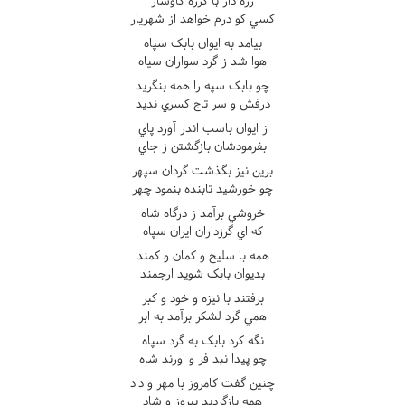
زره دار با گرزه گاوسار
کسي کو درم خواهد از شهريار
بيامد به ايوان بابک سپاه
هوا شد ز گرد سواران سياه
چو بابک سپه را همه بنگريد
درفش و سر تاج کسري نديد
ز ايوان باسب اندر آورد پاي
بفرمودشان بازگشتن ز جاي
برين نيز بگذشت گردان سپهر
چو خورشيد تابنده بنمود چهر
خروشي برآمد ز درگاه شاه
که اي گرزداران ايران سپاه
همه با سليح و کمان و کمند
بديوان بابک شويد ارجمند
برفتند با نيزه و خود و کبر
همي گرد لشکر برآمد به ابر
نگه کرد بابک به گرد سپاه
چو پيدا نبد فر و اورند شاه
چنين گفت کامروز با مهر و داد
همه بازگرديد پيروز و شاد