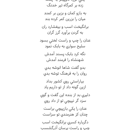
زده بر کمرگاه تير خدنگ
به بازو کمان و بزين بر کمند
ميان را بزرين کمر کرده بند
برانگيخت اسب و بيفشارد ران
به گردن برآورد گرز گران
عنان را چپ و راست لختي بسود
سليح سواري به بابک نمود
نگه کرد بابک پسند آمدش
شهنشاه را فرمند آمدش
بدو گفت شاها انوشه بدي
روان را به فرهنگ توشه بدي
بياراستي روي کشور بداد
ازين گونه داد از تو داريم ياد
دليري بد از بنده اين گفت و گوي
سزد گر نپيچي تو از داد روي
عنان را يکي بازپيچي براست
چنان کز هنرمندي تو سزاست
دگرباره کسري برانگيخت اسب
چپ و راست برسان آذرگشسب