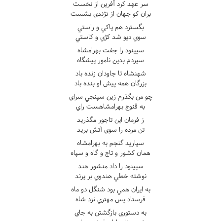
سر عهد کرد آفرين از نخست
بران کو جهان از نژندي بشست
بگسترد هم پاکي و راستي
سوي ديو شد کژي و کاستي
سپينود را جفت بهرامشاه
سپردم بدين نامور پيشگاه
شهنشاه تا جاودان زنده باد
بزرگان همه پيش او بنده باد
چو من بگذرم زين سپنجي سراي
به قنوج بهرامشاهست راي
ز فرمان اين تاجور مگذريد
تن مرده را سوي آتش بريد
سپاريد گنجم به بهرامشاه
همان کشور و تاج و گاه و سپاه
سپينود را داد منشور هند
نوشته خطي هندوي بر پرند
به ايران همي بود شنگل دو ماه
فرستاد پس مهتري نزد شاه
به دستوري بازگشتن به جاي