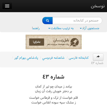
نوسخن
کتابخانه
فرهنگ واژگان
جستجوی آزاد
به ترتیب مطابقت
راهنما
وزن‌یاب
بلبل‌زبان
کتابخانه فارسی
/
شاهنامه فردوسي
/
پادشاهي بهرام گور
/
شماره ٤٣
شماره ٤٣
بيامد ز ميدان چو تير از کمان
بر دختر خويش رفت آن زمان
قلم خواست از ترک و قرطاس خواست
ز مشک سيه سوده انقاس خواست