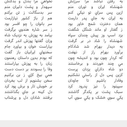
به رفتن نباشد مرا سرزنش
نخواهي مرا بددل و بدکنش
شهنشاه ايران و توران منم
سپهدار و پشت دليران منم
ازين پس سزاي تو نيکي کنم
سر بدسگالت ز تن برکنم
به ايران به جاي پدر دارمت
هم از باژ کشور نيازارمت
همان دخترت شمع خاور بود
سر بانوان را چو افسر بود
ز گفتار او ماند شنگل شگفت
ز سر شاره هندوي برگرفت
بزد اسپ وز پيش چندان سپاه
بيامد به پوزش به نزديک شاه
شهنشاه را شاد در بر گرفت
وزان گفتها پوزش اندر گرفت
به ديدار بهرام شد شادکام
بياراست خوان و بياورد جام
برآورد بهرام راز از نهفت
سخنهاي ايرانيان باز گفت
که کردار چون بود و انديشه چون
که بودم بدين داستان رهنمون
مي چند خوردند و برخاستند
زبان را به پوزش بياراستند
دو شاه دلاراي يزدان پرست
وفا را بسودند بر دست دست
کزين پس دل از راستي نشکنيم
همي بيخ کژي ز بن برکنيم
وفادار باشيم تا جاودان
سخن بشنويم از لب بخردان
سپينود را نيز پدرود کرد
بر خويش تار و برش پود کرد
سبک پشت بر يکدگر گاشتند
دل کينه بر جاي بگذاشتند
يکي سوي خشک و يکي سوي آب
برفتند شادان دل و پرشتاب