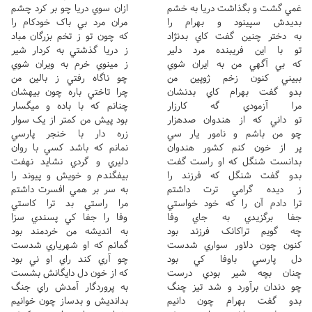
غمي گشت و بگذاشت دريا به خشم
ازان سوي دريا چو بر کرد چشم
بديدش سپينود و بهرام را
مران مرد بي باک خودکام را
به دختر چنين گفت کاي بدنژاد
که چون تو ز تخم بزرگان مباد
تو با اين فريبنده مرد دلير
ز دريا گذشتي به کردار شير
که بي آگهي من به ايران شوي
ز مينوي خرم به ويران شوي
ببيني کنون زخم ژوپين من
چو ناگاه رفتي ز بالين من
بدو گفت بهرام کاي بدنشان
چرا تاختي باره چون بيهشان
مرا آزمودي گه کارزار
چنانم که با باده و ميگسار
تو داني که از هندوان صدهزار
بود پيش من کمتر از يک سوار
چو من باشم و نامور يار سي
زره دار با خنجر پارسي
پر از خون کنم کشور هندوان
نمانم که باشد کسي با روان
بدانست شنگل که او راست گفت
دليري و گردي نشايد نهفت
بدو گفت شنگل که فرزند را
بيفگندم و خويش و پيوند را
ز ديده گرامي ترت داشتم
به سر بر همي افسرت داشتم
ترا دادم آن را که خود خواستي
مرا راستي بد ترا کاستي
جفا برگزيدي به جاي وفا
وفا را جفا کي پسندي سزا
چه گويم تراکانک فرزند بود
به انديشه من خردمند بود
کنون چون دلاور سواري شدست
گمانم که او شهرياري شدست
دل پارسي باوفا کي بود
چو آري کند راي او ني بود
چنان بچه شير بودي درست
که از خون دل دايگانش بشست
چو دندان برآورد و شد تيز چنگ
به پروردگار آمدش راي جنگ
بدو گفت بهرام چون دانيم
بدانديش و بدساز چون خوانيم