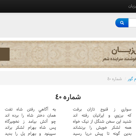
‌زبان
 گور
/
شماره ٤٠
شماره ٤٠
سواري ز قنوج تازان برفت
به آگاهي رفتن شاه تفت
که برزوي و ايرانيان رفته اند
همان دختر شاه را برده اند
شنيد اين سخن شنگل از نيک خواه
چو آتش بيامد ز نخچيرگاه
همه لشکر خويش را برنشاند
پس شاه بهرام لشکر براند
بدين گونه تا پيش دريا رسيد
سپينود و بهرام يل را بديد