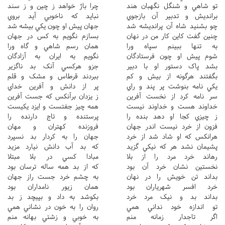
تو شاهي و شنگل نگهبان هند
چرا باژ خواهد ز چين و ز سند
برانديش و تدبير آن بازجوي
نبايد که ناخوبي آيد بروي
چو بشنيد شاه آن پرانديشه شد
جهان پيش او چون يکي بيشه شد
چنين گفت کاين کار من در نهان
بسازم نگويم به کس در جهان
به تنها ببينم سپاه ورا
همان رسم شاهي و گاه ورا
شوم پيش او چون فرستادگان
نگويم به ايران به آزادگان
بشد پاک دستور او با دبير
جزو هرکسي آنک بد ناگزير
بگفتند هرگونه از بيش و کم
ببردند قرطاس و مشک و قلم
يکي نامه بنوشت پر پند و راي
پر از دانش و آفرين خداي
سر نامه کرد از نخست آفرين
ز يزدان برآنکس که جست آفرين
خداوند هست و خداوند نيست
همه چيز جفتست و ايزد يکيست
ز چيزي کجا او دهد بنده را
پرستنده و تاج دارنده را
فزون از خرد نيست اندر جهان
فروزنده کهتران و مهان
هرانکس که او شاد شد از خرد
جهان را به کردار بد نسپرد
پشيمان نشد هر که نيکي گزيد
که بد آب دانش نيارد مزيد
رهاند خرد مرد را از بلا
مبادا کسي در بلا مبتلا
نخستين نشان خرد آن بود
که از بد همه ساله ترسان بود
بداند تن خويش را در نهان
به چشم خرد جست راز جهان
خرد افسر شهرياران بود
همان زيور نامداران بود
بداند بد و نيک مرد خرد
بکوشد به داد و بپيچد ز بد
تو اندازه خود نداني همي
روان را به خون در نشاني همي
اگر تاجدار زمانه منم
به خوبي و زشتي بهانه منم