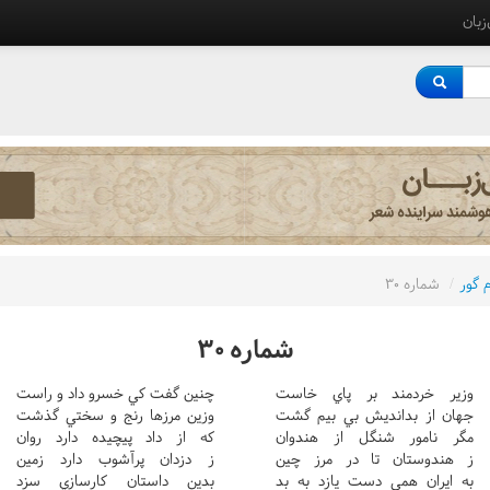
‌زبان
 گور
/
شماره ٣٠
شماره ٣٠
وزير خردمند بر پاي خاست
چنين گفت کي خسرو داد و راست
جهان از بدانديش بي بيم گشت
وزين مرزها رنج و سختي گذشت
مگر نامور شنگل از هندوان
که از داد پيچيده دارد روان
ز هندوستان تا در مرز چين
ز دزدان پرآشوب دارد زمين
به ايران همي دست يازد به بد
بدين داستان کارسازي سزد