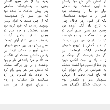
تو شاهي کني کي بود راستي
پديد آيد از هر سوي کاستي
نه آيين شاهان بود تاختن
چنين با بدانديشگان ساختن
نياي تو ما را پرستنده بود
پدر پيش شاهان ما بنده بود
کس از ما نبودند همداستان
که دير آمدي باژ هندوستان
نگه کن کنون روز خاقان چين
که از چين بيامد به ايران زمين
به تاراج داد آنک آورده بود
بپيچيد زان بد که خود کرده بود
چنين هم همي بينم آيين تو
همان بخشش و فره دين تو
مرا ساز جنگست و هم خواسته
همان لشکر يکدل آراسته
ترا با دليران من پاي نيست
به هند اندرون لشکر آراي نيست
تو اندر گماني ز نيروي خويش
همي پيش دريا بري جوي خويش
فرستادم اينک فرستاده يي
سخن گوي با دانش آزاده يي
اگر باژ بفرست اگر جنگ را
به بي دانشي سخت کن تنگ را
ز ما باد بر جان آنکس درود
که داد و خرد باشدش تار و پود
چو خط از نسيم هوا گشت خشک
نوشتند و بر وي پراگند مشک
به عنوانش بر نام بهرام کرد
که دادش سر هر بدي رام کرد
که تاج کيان يافت از يزدگرد
به خرداد ماه اندرون روز ارد
سپهدار مرز و نگهدار بوم
ستاننده باژ سقلاب و روم
به نزديک شنگل نگهبان هند
ز درياي قنوج تا مرز سند