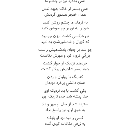
همي بگذرد تيز بر چشم ما
همي بستر از خاک جويد تنش
همان خنجر هندوي گردنش
به فرمان ما چشم روشن کنيد
خرد را به تن بر چو جوشن کنيد
تن هرکسي گشت لرزان چو بيد
که گوپال و شمشيرشان بد اميد
چو شد بر جهان پادشاهيش راست
بزرگي فزون کرد و مهرش بکاست
خردمند نزديک او خوار گشت
همه رسم شاهيش بيکار گشت
کنارنگ با پهلوان و ردان
همان دانشي پرخرد موبدان
يکي گشت با باد نزديک اوي
جفا پيشه شد جان تاريک اوي
سترده شد از جان او مهر و داد
به هيچ آرزو نيز پاسخ نداد
کسي را نبد نزد او پايگاه
به ژرفي مکافات کردي گناه