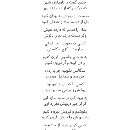
چنين گفت با نامداران شهر
که هرکس که از داد يابند بهر
نخست از نيايش به يزدان کنيد
دل از داد ما شاد و خندان کنيد
بدان را نمانم که دارند هوش
وگر دست يازند بد را بکوش
کسي کو بجويد ز ما راستي
بيارامد از کژي و کاستي
به هرجاي جاه وي افزون کنيم
ز دل کينه و آز بيرون کنيم
سگالش نگوييم جز با ردان
خردمند و بيداردل موبدان
کسي را کجا پر ز آهو بود
روانش ز بيشي به نيرو بود
به بيچارگان بر ستم سازد اوي
گر از چيز درويش بفرازد اوي
بکوشيم و نيروش بيرون کنيم
به درويش ما نازش افزون کنيم
کسي کو بپرهيزد از خشم ما