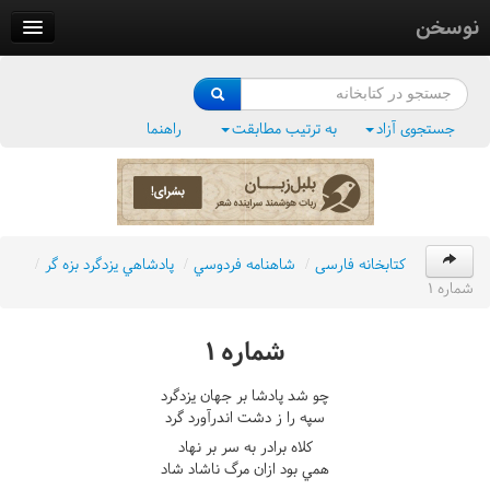
نوسخن
کتابخانه
فرهنگ واژگان
جستجوی آزاد
به ترتیب مطابقت
راهنما
وزن‌یاب
بلبل‌زبان
کتابخانه فارسی
/
شاهنامه فردوسي
/
پادشاهي يزدگرد بزه گر
/
شماره ١
شماره ١
چو شد پادشا بر جهان يزدگرد
سپه را ز دشت اندرآورد گرد
کلاه برادر به سر بر نهاد
همي بود ازان مرگ ناشاد شاد