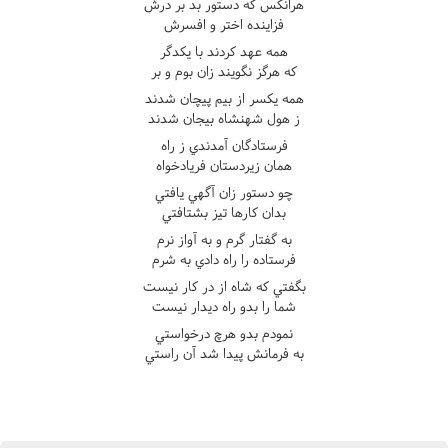
هرانکس که دستور بد بر درش
فزاينده اختر و افسرش
همه عهد کردند با يکدگر
که هرگز نگويند زان بوم و بر
همه يکسر از بيم پيچان شدند
ز هول شهنشاه بيجان شدند
فرستادگان آمدندي ز راه
همان زيردستان فريادخواه
چو دستور زان آگهي يافتي
بدان کارها تيز بشتافتي
به گفتار گرم و به آواز نرم
فرستاده را راه دادي به شرم
بگفتي که شاه از در کار نيست
شما را بدو راه ديدار نيست
نمودم بدو هرچ درخواستي
به فرمانش پيدا شد آن راستي