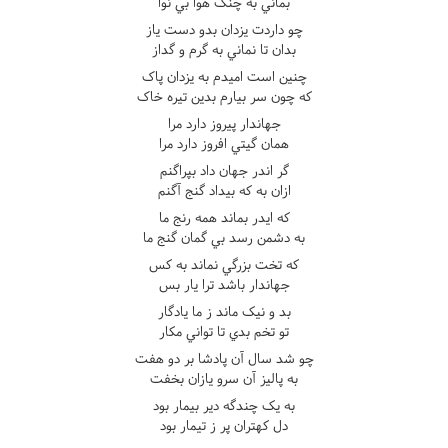
بماني به چنگ هوا بي نوا
چو داردت يزدان بدو دست ياز
بدان تا نماني به گرم و گداز
چنين است اميدم به يزدان پاک
که چون سر بيارم بدين تيره خاک
جهاندار پيروز دارد مرا
همان گيتي افروز دارد مرا
گر اندر جهان داد بپراگنم
ازان به که بيداد گنج آگنم
که ايدر بماند همه رنج ما
به دشمن رسد بي گمان گنج ما
که تخت بزرگي نماند به کس
جهاندار باشد ترا يار بس
بد و نيک ماند ز ما يادگار
تو تخم بدي تا تواني مکار
چو شد سال آن پادشا بر دو هفت
به پاليز آن سرو يازان بخفت
به يک چندگه دير بيمار بود
دل کهتران پر ز تيمار بود