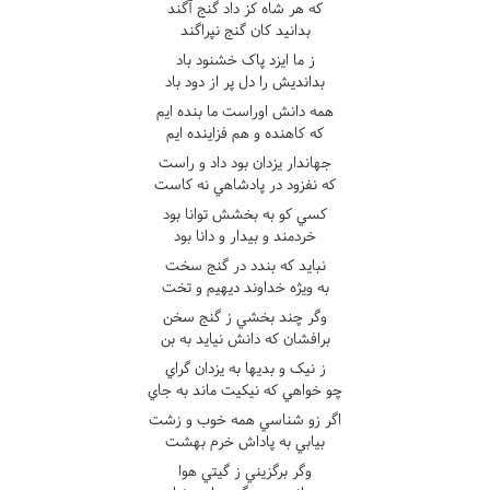
که هر شاه کز داد گنج آگند
بدانيد کان گنج نپراگند
ز ما ايزد پاک خشنود باد
بدانديش را دل پر از دود باد
همه دانش اوراست ما بنده ايم
که کاهنده و هم فزاينده ايم
جهاندار يزدان بود داد و راست
که نفزود در پادشاهي نه کاست
کسي کو به بخشش توانا بود
خردمند و بيدار و دانا بود
نبايد که بندد در گنج سخت
به ويژه خداوند ديهيم و تخت
وگر چند بخشي ز گنج سخن
برافشان که دانش نيايد به بن
ز نيک و بديها به يزدان گراي
چو خواهي که نيکيت ماند به جاي
اگر زو شناسي همه خوب و زشت
بيابي به پاداش خرم بهشت
وگر برگزيني ز گيتي هوا