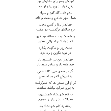
نبودش پسر پنج دخترش بود
يکي کهتر از وي برادرش بود
بدو داد ناگاه گنج و سپاه
همان مهر شاهي و تخت و کلاه
جهاندار برنا ز گيتي برفت
برو ساليان برگذشته دو هفت
ايا شست و سه ساله مرد کهن
تو از باد تا چند راني سخن
همان روز تو ناگهان بگذرد
در توبه بگزين و راه خرد
جهاندار زين پير خشنود باد
خرد مايه باد و سخن سود باد
اگر در سخن موي کافد همي
به تاريکي اندر ببافد همي
گر او اين سخن ها که اندرگرفت
به پيري سرآرد نباشد شگفت
به نام شهنشاه شمشيرزن
به بالا سرش برتر از انجمن
زمانه به کام شهنشاه باد
سر تخت او افسر ماه باد