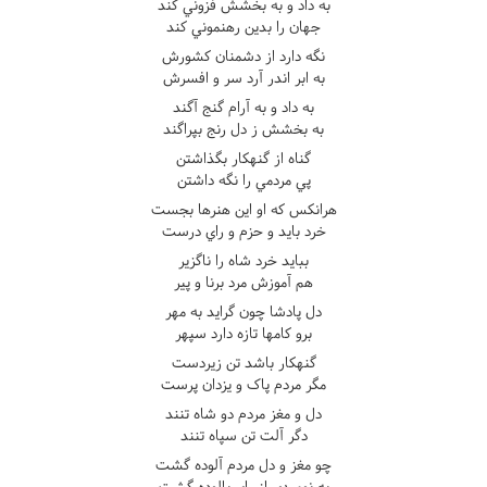
به داد و به بخشش فزوني کند
جهان را بدين رهنموني کند
نگه دارد از دشمنان کشورش
به ابر اندر آرد سر و افسرش
به داد و به آرام گنج آگند
به بخشش ز دل رنج بپراگند
گناه از گنهکار بگذاشتن
پي مردمي را نگه داشتن
هرانکس که او اين هنرها بجست
خرد بايد و حزم و راي درست
ببايد خرد شاه را ناگزير
هم آموزش مرد برنا و پير
دل پادشا چون گرايد به مهر
برو کامها تازه دارد سپهر
گنهکار باشد تن زيردست
مگر مردم پاک و يزدان پرست
دل و مغز مردم دو شاه تنند
دگر آلت تن سپاه تنند
چو مغز و دل مردم آلوده گشت
به نوميدي از راي پالوده گشت