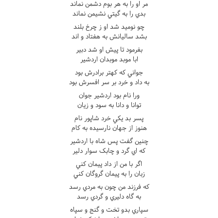
مر او را به هر بوم دشمن نماند
بدي را به گيتي نشيمن نماند
چو نوميد شد او ز چرخ بلند
بشد ساليانش به هفتاد و اند
بفرمود تا پيش او شد دبير
ابا موبد موبدان اردشير
جواني که کهتر برادرش بود
به داد و خرد بر سر افسرش بود
ورا نام بود اردشير جوان
توانا و دانا به سود و زيان
پسر بد يکي خرد شاپور نام
هنوز از جهان نارسيده به کام
چنين گفت پس شاه با اردشير
که اي گرد و چابک سوار دلير
اگر با من از داد پيمان کني
زبان را به پيمان گروگان کني
که فرزند من چون به مردي رسد
به گاه دليري و گردي رسد
سپاري بدو تخت و گنج و سپاه