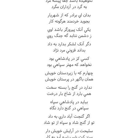
نکوهيده باشد جفا پيشه مرد
به گرد در آزداران مگرد
بدان اي برادر که از شهريار
بجويد خردمند هرگونه کار
يکي آنک پيروزگر باشد اوي
ز دشمن نتابد گه جنگ روي
دگر آنک لشکر بدارد به داد
بداند فزوني مرد نژاد
کسي کز در پادشاهي بود
نخواهد که مهتر سپاهي بود
چهارم که با زيردستان خويش
همان باگهر در پرستان خويش
ندارد در گنج را بسته سخت
همي بارد از شاخ بار درخت
ببايد در پادشاهي سپاه
سپاهي در گنج دارد نگاه
اگر گنجت آباد داري به داد
تو از گنج شاد و سپاه از تو شاد
سليحت در آرايش خويش دار
سزد کت شب تيره آيد به کار