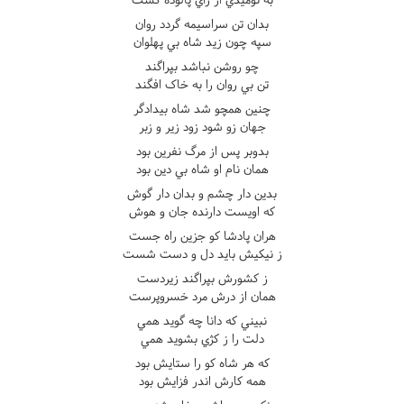
بدان تن سراسيمه گردد روان
سپه چون زيد شاه بي پهلوان
چو روشن نباشد بپراگند
تن بي روان را به خاک افگند
چنين همچو شد شاه بيدادگر
جهان زو شود زود زير و زبر
بدوبر پس از مرگ نفرين بود
همان نام او شاه بي دين بود
بدين دار چشم و بدان دار گوش
که اويست دارنده جان و هوش
هران پادشا کو جزين راه جست
ز نيکيش بايد دل و دست شست
ز کشورش بپراگند زيردست
همان از درش مرد خسروپرست
نبيني که دانا چه گويد همي
دلت را ز کژي بشويد همي
که هر شاه کو را ستايش بود
همه کارش اندر فزايش بود