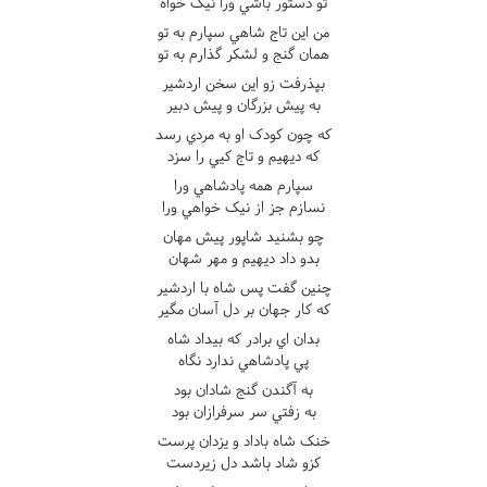
تو دستور باشي ورا نيک خواه
من اين تاج شاهي سپارم به تو
همان گنج و لشکر گذارم به تو
بپذرفت زو اين سخن اردشير
به پيش بزرگان و پيش دبير
که چون کودک او به مردي رسد
که ديهيم و تاج کيي را سزد
سپارم همه پادشاهي ورا
نسازم جز از نيک خواهي ورا
چو بشنيد شاپور پيش مهان
بدو داد ديهيم و مهر شهان
چنين گفت پس شاه با اردشير
که کار جهان بر دل آسان مگير
بدان اي برادر که بيداد شاه
پي پادشاهي ندارد نگاه
به آگندن گنج شادان بود
به زفتي سر سرفرازان بود
خنک شاه باداد و يزدان پرست
کزو شاد باشد دل زيردست