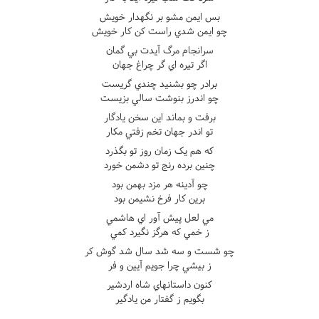
بس ايمن مشو بر نگهدار خويش
چو ايمن شدي راست کن کار خويش
سرانجام مرگ آيدت بي گمان
اگر تيره اي گر چراغ جهان
برادر چو بشنيد چندي گريست
چو اندرز بنوشت سالي بزيست
برفت و بماند اين سخن يادگار
تو اندر جهان تخم زفتي مکار
که هم يک زمان روز تو بگذرد
چنين برده رنج تو دشمن خورد
چو آدينه هر مزد بهمن بود
برين کار فرخ نشيمن بود
مي لعل پيش آور اي هاشمي
ز خمي که هرگز نگيرد کمي
چو شست و سه شد سال شد گوش کر
ز بيشي چرا جويم آيين و فر
کنون داستانهاي شاه اردشير
بگويم ز گفتار من يادگير