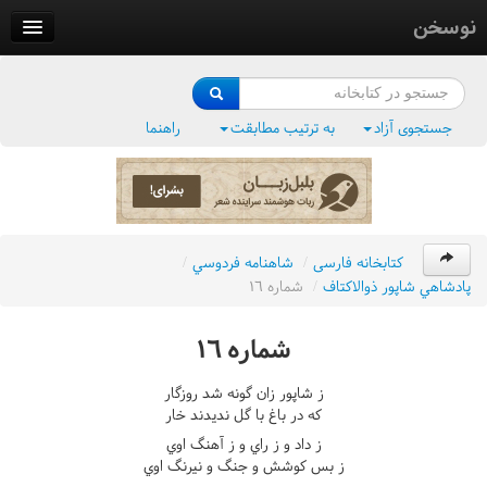
نوسخن
کتابخانه
فرهنگ واژگان
جستجوی آزاد
به ترتیب مطابقت
راهنما
وزن‌یاب
بلبل‌زبان
کتابخانه فارسی
/
شاهنامه فردوسي
/
پادشاهي شاپور ذوالاکتاف
/
شماره ١٦
شماره ١٦
ز شاپور زان گونه شد روزگار
که در باغ با گل نديدند خار
ز داد و ز راي و ز آهنگ اوي
ز بس کوشش و جنگ و نيرنگ اوي