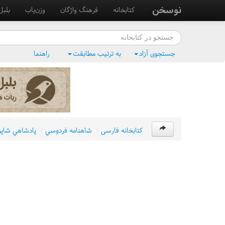
نوسخن
کتابخانه
فرهنگ واژگان
وزن‌یاب
بلبل
جستجوی آزاد
به ترتیب مطابقت
راهنما
کتابخانه فارسی
/
شاهنامه فردوسي
/
پادشاهي شاپور