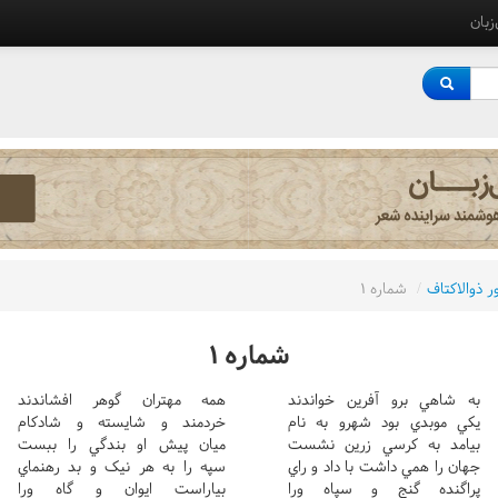
‌زبان
 ذوالاکتاف
/
شماره ١
شماره ١
به شاهي برو آفرين خواندند
همه مهتران گوهر افشاندند
يکي موبدي بود شهرو به نام
خردمند و شايسته و شادکام
بيامد به کرسي زرين نشست
ميان پيش او بندگي را ببست
جهان را همي داشت با داد و راي
سپه را به هر نيک و بد رهنماي
پراگنده گنج و سپاه ورا
بياراست ايوان و گاه ورا