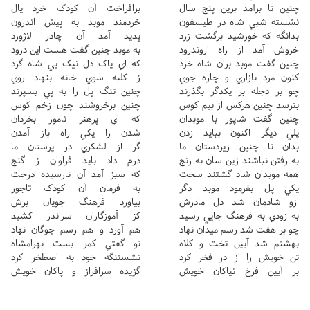
چنين تا برآمد برين پنج سال
برافراخت آن کودک خرد يال
نشسته شبي شاه در طيسفون
خردمند موبد به پيش اندرون
بدانگه که خورشيد برگشت زرد
پديد آمد آن چادر لاژورد
خروش آمد از راه اروندرود
به موبد چنين گفت هست اين درود
چنين گفت موبد بران شاه خرد
که اي پاک دل نيک پي شاه گرد
کنون مرد بازاري و چاره جوي
ز کلبه سوي خانه بنهاد روي
چو بر دجله بر يکدگر بگذرند
چنين تنگ پل را به پي بسپرند
بترسد چنين هرکس از بيم کوس
چنين برخروشند چون زخم کوس
چنين گفت شاپور با موبدان
که اي پرهنر نامور بخردان
پلي ديگر اکنون ببايد زدن
شدن را يکي راه باز آمدن
بدان تا چنين زيردستان ما
گر از لشکري در پرستان ما
به رفتن نباشند زين سان به رنج
درم داد بايد فراوان ز گنج
همه موبدان شاد گشتند سخت
که سبز آمد آن نارسيده درخت
يکي پل بفرمود موبد دگر
به فرمان آن کودک تاجور
ازو شادمان شد دل مادرش
بياورد فرهنگ جويان برش
به زودي به فرهنگ جايي رسيد
کز آموزگاران سراندر کشيد
چو بر هفت شد رسم ميدان نهاد
هم آورد و هم رسم چوگان نهاد
بهشتم شد آيين تخت و کلاه
تو گفتي کمر بست بهرامشاه
تن خويش را از در فخر کرد
نشستنگه خود به اصطخر کرد
بر آيين فرخ نياکان خويش
گزيده سرافراز و پاکان خويش