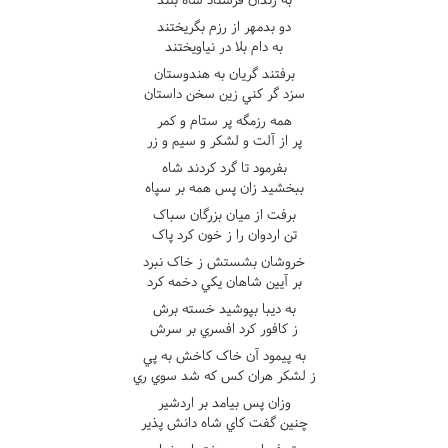
دو بدمهر از رزم بگريختند
به دام بلا در نياويختند
برفتند گريان به هندوستان
سزد گر کني زين سخن داستان
همه رزمگه پر ستام و کمر
پر از آلت و لشکر و سيم و زر
بفرمود تا گرد کردند شاه
ببخشيد زان پس همه بر سپاه
برفت از ميان بزرگان سباک
تن اردوان را ز خون کرد پاک
خروشان بشستش ز خاک نبرد
بر آيين شاهان يکي دخمه کرد
به ديبا بپوشيد خسته برش
ز کافور کرد افسري بر سرش
به پيمود آن خاک کاخش به پي
ز لشکر هران کس که شد سوي ري
وزان پس بيامد بر اردشير
چنين گفت کاي شاه دانش پذير