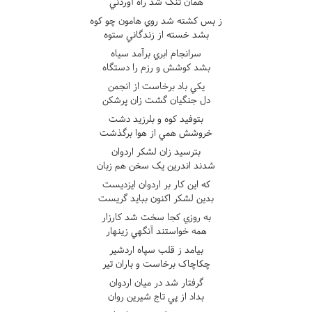
همان تنگ شد راه آوردني
ز بس کشته شد روي هامون چو کوه
بشد خسته از زندگاني ستوه
سرانجام ابري برآمد سياه
بشد کوشش و رزم را دستگاه
يکي باد برخاست از انجمن
دل جنگيان گشت زان پرشکن
بتوفيد کوه و بلرزيد دشت
خروشش همي از هوا برگذشت
بترسيد زان لشکر اردوان
شدند اندرين يک سخن هم زبان
که اين کار بر اردوان ايزديست
بدين لشکر اکنون ببايد گريست
به روزي کجا سخت شد کارزار
همه خواستند آنگهي زينهار
بيامد ز قلب سپاه اردشير
چکاچاک برخاست و باران تير
گرفتار شد در ميان اردوان
بداد از پي تاج شيرين روان