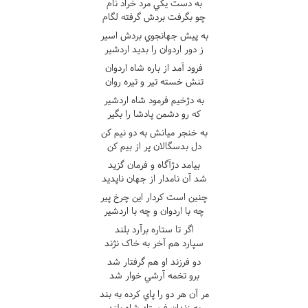
به دست يکي مرد خراد نام
چو بگرفت بردش گرفته لگام
به پيش جهانجوي بردش اسير
ز دور اردوان را بديد اردشير
فرود آمد از باره شاه اردوان
تنش خسته تير و تيره روان
به دژخيم فرمود شاه اردشير
که رو دشمن پادشا را بگير
به خنجر ميانش به دو نيم کن
دل بدسگالان پر از بيم کن
بيامد دژآگاه و فرمان گزيد
شد آن نامدار از جهان ناپديد
چنين است کردار اين چرخ پير
چه با اردوان و چه با اردشير
اگر تا ستاره برآرد بلند
سپارد هم آخر به خاک نژند
دو فرزند او هم گرفتار شد
برو تخمه آرشي خوار شد
مر آن هر دو را پاي کرده به بند
به زندان فرستاد شاه بلند