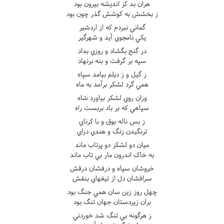
هران بد کز انديشه بيرون بود
ز بخشش به کوشش گذر چون بود
گماني نبردم که از اردشير
يکي نامجوي آيد و شهرگير
در گنج بگشاد و روزي بداد
سپه بر گرفت و بنه برنهاد
ز گيل و ز ديلم بيامد سپاه
همي گرد لشکر برآمد به ماه
وزان روي لشکر بياورد شاه
سپاهي که بر باد بربست راه
ز بس ناله بوق و با کرناي
ترنگيدن زنگ و هندي دراي
ميان دو لشکر دو پرتاب ماند
به خاک اندرون مار بي تاب ماند
خروشان سپاه و درفشان درفش
سرافشان دل از تيغهاي بنفش
چهل روز زين سان همي جنگ بود
بران زيردستان جهان تنگ بود
ز هرگونه يي تنگ شد خوردني