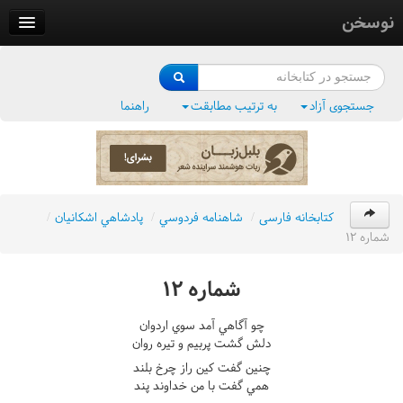
نوسخن
کتابخانه
فرهنگ واژگان
جستجوی آزاد
به ترتیب مطابقت
راهنما
وزن‌یاب
بلبل‌زبان
کتابخانه فارسی
/
شاهنامه فردوسي
/
پادشاهي اشکانيان
/
شماره ١٢
شماره ١٢
چو آگاهي آمد سوي اردوان
دلش گشت پربيم و تيره روان
چنين گفت کين راز چرخ بلند
همي گفت با من خداوند پند