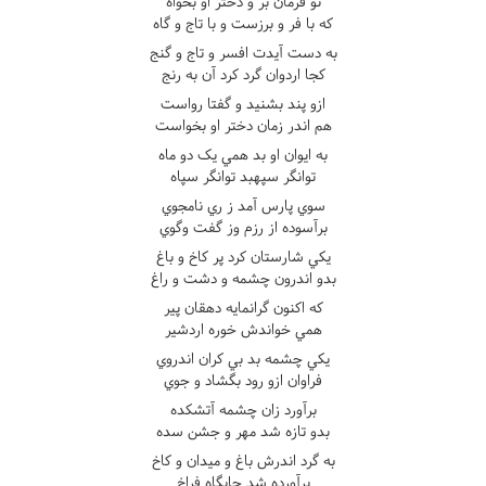
تو فرمان بر و دختر او بخواه
که با فر و برزست و با تاج و گاه
به دست آيدت افسر و تاج و گنج
کجا اردوان گرد کرد آن به رنج
ازو پند بشنيد و گفتا رواست
هم اندر زمان دختر او بخواست
به ايوان او بد همي يک دو ماه
توانگر سپهبد توانگر سپاه
سوي پارس آمد ز ري نامجوي
برآسوده از رزم وز گفت وگوي
يکي شارستان کرد پر کاخ و باغ
بدو اندرون چشمه و دشت و راغ
که اکنون گرانمايه دهقان پير
همي خواندش خوره اردشير
يکي چشمه بد بي کران اندروي
فراوان ازو رود بگشاد و جوي
برآورد زان چشمه آتشکده
بدو تازه شد مهر و جشن سده
به گرد اندرش باغ و ميدان و کاخ
برآورده شد جايگاه فراخ