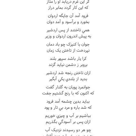
گر اين غرم دريابد او را متاز
که اين کار گردد بمابر دراز
فرود آمد آن جايگه اردوان
بخورد و برآسود و آمد دوان
همي تاختند از پس اردشير
به پيش اندرون اردوان و وزير
جوان با کنيزک چو باد دمان
نپردخت از تاختن يک زمان
کرا يار باشد سپهر بلند
بروبر ز دشمن نيايد گزند
ازان تاختن رنجه شد اردشير
بديد از بلندي يکي آبگير
جوانمرد پويان به گلنار گفت
که اکنون که با رنج گشتيم جفت
ببايد بدين چشمه آمد فرود
که شد باره و مرد بي تار و پود
بباشيم بر آب و چيزي خوريم
ازان پس بر آسودگي بگذريم
چو هر دو رسيدند نزديک آب
به زردي دو رخساره چون آفتاب