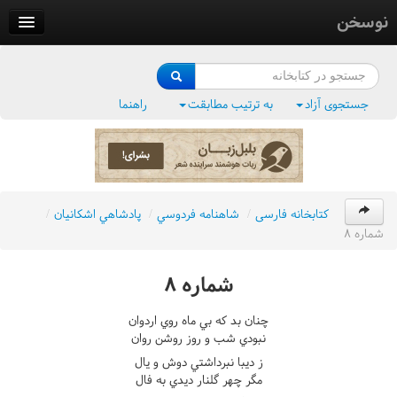
نوسخن
کتابخانه
فرهنگ واژگان
جستجوی آزاد
به ترتیب مطابقت
راهنما
وزن‌یاب
بلبل‌زبان
کتابخانه فارسی
/
شاهنامه فردوسي
/
پادشاهي اشکانيان
/
شماره ٨
شماره ٨
چنان بد که بي ماه روي اردوان
نبودي شب و روز روشن روان
ز ديبا نبرداشتي دوش و يال
مگر چهر گلنار ديدي به فال