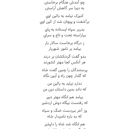
چو آمدش هنگام برخاستن
به ديبا سر گاهش آراستن
کنيزک نيامد به بالين اوي
برآشفت و پيچان شد از کين اوي
بدربر سپاه ايستاده به پاي
بياراسته تخت و تاج و سراي
ز درگاه برخاست سالار بار
بيامد بر نامور شهريار
بدو گفت گردنکشان بر درند
هر آنکس کجا مهتر کشورند
پرستندگان را چنين گفت شاه
که گلنار چون راه و آيين نگاه
ندارد نيايد به بالين من
که داند بدين داستان دين من
بيامد هم انگاه مهتر دبير
که رفتست بيگاه دوش اردشير
وز آخر ببردست خنگ و سياه
که بد باره نامبردار شاه
هم انگاه شد شاه را دلپذير