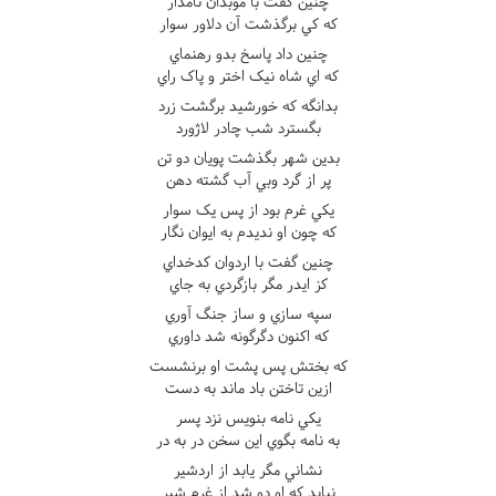
چنين گفت با موبدان نامدار
که کي برگذشت آن دلاور سوار
چنين داد پاسخ بدو رهنماي
که اي شاه نيک اختر و پاک راي
بدانگه که خورشيد برگشت زرد
بگسترد شب چادر لاژورد
بدين شهر بگذشت پويان دو تن
پر از گرد وبي آب گشته دهن
يکي غرم بود از پس يک سوار
که چون او نديدم به ايوان نگار
چنين گفت با اردوان کدخداي
کز ايدر مگر بازگردي به جاي
سپه سازي و ساز جنگ آوري
که اکنون دگرگونه شد داوري
که بختش پس پشت او برنشست
ازين تاختن باد ماند به دست
يکي نامه بنويس نزد پسر
به نامه بگوي اين سخن در به در
نشاني مگر يابد از اردشير
نبايد که او دو شد از غرم شير