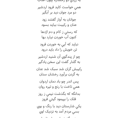
همي خواست کايد فرود اردشير
دو مرد جوان ديد بر آبگير
جوانان به آواز گفتند زود
عنان و رکيبت ببايد بسود
که رستي ز کام و دم اژدها
کنون آب خوردن نيارد بها
نبايد که آيي به خوردن فرود
تن خويش را داد بايد درود
چو از پندگوي آن شنيد اردشير
به گلنار گفت اين سخن يادگير
رکيبش گران شد سبک شد عنان
به گردن برآورد رخشان سنان
پس اندر چو باد دمان اردوان
همي تاخت با رنج و تيره روان
بدانگه که بگذشت نيمي ز روز
فلک را بپيمود گيتي فروز
يکي شارستان ديد با رنگ و بوي
بسي مردم آمد به نزديک اوي