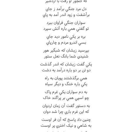
که گنجور او رفت با اردشير
دل مرد جنگي برآمد ز جاي
برآشفت و زود اندر آمد به پاي
سواران جنگي فراوان ببرد
تو گفتي همي باره آتش سپرد
بره بر يکي نامور ديد جاي
بسي اندرو مردم و چارپاي
بپرسيد زيشان که شبگير هور
شنيدي شما بانگ نعل ستور
يکي گفت زيشان که اندر گذشت
دو تن بر دو باره درآمد به دشت
همي برگذشتند پويان به راه
يکي باره خنگ و ديگر سياه
به دم سواران يکي غرم پاک
چو اسپي همي بر پراگند خاک
به دستور گفت آن زمان اردوان
که اين غرم باري چرا شد دوان
چنين داد پاسخ که آن فر اوست
به شاهي و نيک اختري پر اوست