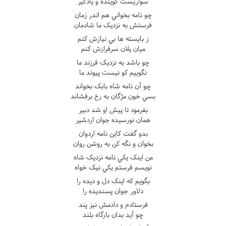
سواريست گوينده و يادگير
چو نامه بخواني هم اندر زمان
فرستش به نزديک ما شادمان
ز بايسته ها بي نيازش کنم
ميان يلان سرفرازش کنم
چو باشد به نزديک فرزند ما
نگوييم کو نيست پيوند ما
چو آن نامه شاه بابک بخواند
بسي خون مژگان به رخ برفشاند
بفرمود تا پيش او شد دبير
همان نورسيده جوان اردشير
بدو گفت کاين نامه اردوان
بخوان و نگه کن به روشن روان
من اينک يکي نامه نزديک شاه
نويسم فرستم يکي نيک خواه
بگويم که اينک دل و ديده را
دلاور جوان پسنديده را
فرستادم و دادمش نيز پند
چو آيد بدان بارگاه بلند