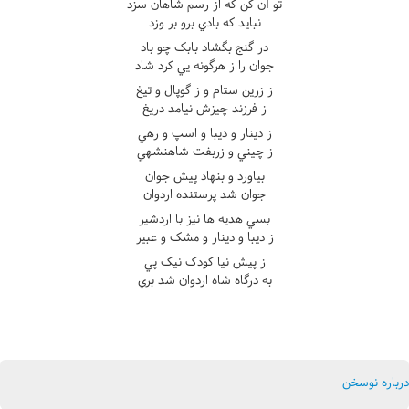
تو آن کن که از رسم شاهان سزد
نبايد که بادي برو بر وزد
در گنج بگشاد بابک چو باد
جوان را ز هرگونه يي کرد شاد
ز زرين ستام و ز گوپال و تيغ
ز فرزند چيزش نيامد دريغ
ز دينار و ديبا و اسپ و رهي
ز چيني و زربفت شاهنشهي
بياورد و بنهاد پيش جوان
جوان شد پرستنده اردوان
بسي هديه ها نيز با اردشير
ز ديبا و دينار و مشک و عبير
ز پيش نيا کودک نيک پي
به درگاه شاه اردوان شد بري
درباره نوسخن