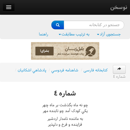
نوسخن
کتابخانه
فرهنگ واژگان
جستجوی آزاد
به ترتیب مطابقت
راهنما
وزن‌یاب
بلبل‌زبان
کتابخانه فارسی
/
شاهنامه فردوسي
/
پادشاهي اشکانيان
/
شماره ٤
شماره ٤
چو نه ماه بگذشت بر ماه چهر
يکي کودک آمد چو تابنده مهر
به ماننده نامدار اردشير
فزاينده و فرخ و دلپذير