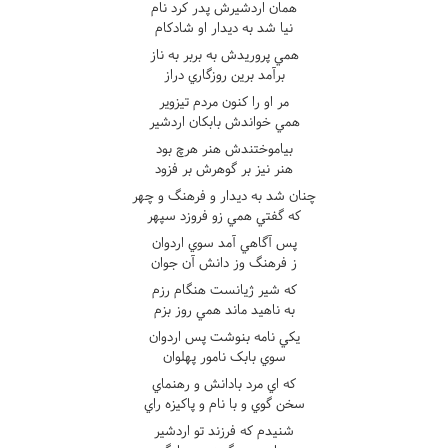
همان اردشيرش پدر کرد نام
نيا شد به ديدار او شادکام
همي پروريدش به بربر به ناز
برآمد برين روزگاري دراز
مر او را کنون مردم تيزوير
همي خواندش بابکان اردشير
بياموختندش هنر هرچ بود
هنر نيز بر گوهرش بر فزود
چنان شد به ديدار و فرهنگ و چهر
که گفتي همي زو فروزد سپهر
پس آگاهي آمد سوي اردوان
ز فرهنگ وز دانش آن جوان
که شير ژيانست هنگام رزم
به ناهيد ماند همي روز بزم
يکي نامه بنوشت پس اردوان
سوي بابک نامور پهلوان
که اي مرد بادانش و رهنماي
سخن گوي و با نام و پاکيزه راي
شنيدم که فرزند تو اردشير