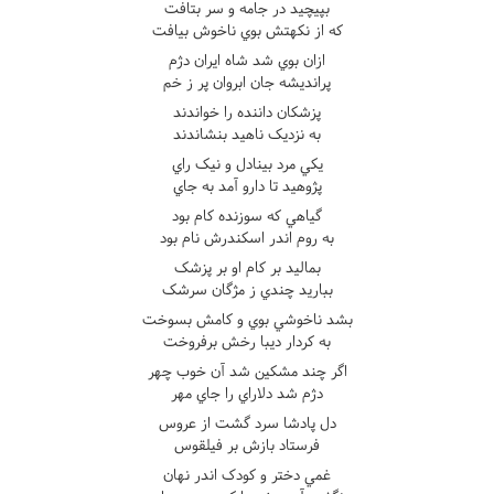
بپيچيد در جامه و سر بتافت
که از نکهتش بوي ناخوش بيافت
ازان بوي شد شاه ايران دژم
پرانديشه جان ابروان پر ز خم
پزشکان داننده را خواندند
به نزديک ناهيد بنشاندند
يکي مرد بينادل و نيک راي
پژوهيد تا دارو آمد به جاي
گياهي که سوزنده کام بود
به روم اندر اسکندرش نام بود
بماليد بر کام او بر پزشک
بباريد چندي ز مژگان سرشک
بشد ناخوشي بوي و کامش بسوخت
به کردار ديبا رخش برفروخت
اگر چند مشکين شد آن خوب چهر
دژم شد دلاراي را جاي مهر
دل پادشا سرد گشت از عروس
فرستاد بازش بر فيلقوس
غمي دختر و کودک اندر نهان