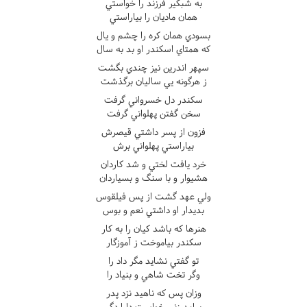
به شبگير فرزند را خواستي
همان ماديان را بياراستي
بسودي همان کره را چشم و يال
که همتاي اسکندر او بد به سال
سپهر اندرين نيز چندي بگشت
ز هرگونه يي ساليان برگذشت
سکندر دل خسرواني گرفت
سخن گفتن پهلواني گرفت
فزون از پسر داشتي قيصرش
بياراستي پهلواني برش
خرد يافت لختي و شد کاردان
هشيوار و با سنگ و بسياردان
ولي عهد گشت از پس فيلقوس
بديدار او داشتي نعم و بوس
هنرها که باشد کيان را به کار
سکندر بياموخت ز آموزگار
تو گفتي نشايد مگر داد را
وگر تخت شاهي و بنياد را
وزان پس که ناهيد نزد پدر
بيامد زني خواست دارا دگر