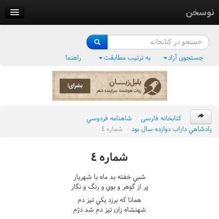
نوسخن
کتابخانه
فرهنگ واژگان
جستجوی آزاد
به ترتیب مطابقت
راهنما
وزن‌یاب
بلبل‌زبان
کتابخانه فارسی
/
شاهنامه فردوسي
/
پادشاهي داراب دوازده سال بود
/
شماره ٤
شماره ٤
شبي خفته بد ماه با شهريار
پر از گوهر و بوي و رنگ و نگار
همانا که برزد يکي تيز دم
شهنشاه زان تيز دم شد دژم