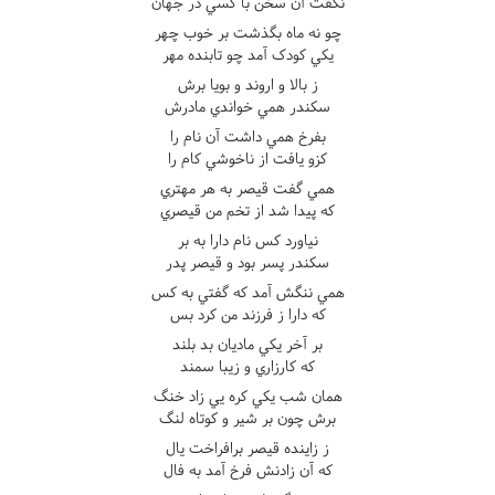
نگفت آن سخن با کسي در جهان
چو نه ماه بگذشت بر خوب چهر
يکي کودک آمد چو تابنده مهر
ز بالا و اروند و بويا برش
سکندر همي خواندي مادرش
بفرخ همي داشت آن نام را
کزو يافت از ناخوشي کام را
همي گفت قيصر به هر مهتري
که پيدا شد از تخم من قيصري
نياورد کس نام دارا به بر
سکندر پسر بود و قيصر پدر
همي ننگش آمد که گفتي به کس
که دارا ز فرزند من کرد بس
بر آخر يکي ماديان بد بلند
که کارزاري و زيبا سمند
همان شب يکي کره يي زاد خنگ
برش چون بر شير و کوتاه لنگ
ز زاينده قيصر برافراخت يال
که آن زادنش فرخ آمد به فال