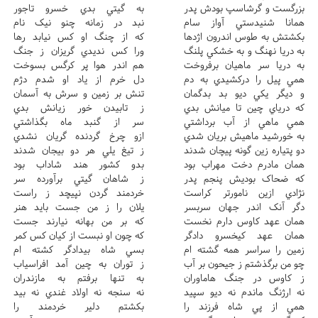
بزرگست و گرشاسپ بودش پدر
به گيتي بدي خسرو تاجور
همانا شنيدستي آواز سام
نبد در زمانه چنو نيک نام
بکشتش به طوس اندرون اژدها
که از چنگ او کس نيابد رها
به دريا نهنگ و به خشکي پلنگ
ورا کس نديدي گريزان ز جنگ
به دريا سر ماهيان برفروخت
هم اندر هوا پر کرگس بسوخت
همي پيل را درکشيدي به دم
دل خرم از ياد او شدم دژم
و ديگر يکي ديو بد بدگمان
تنش بر زمين و سرش به آسمان
که درياي چين تا ميانش بدي
ز تابيدن خور زيانش بدي
همي ماهي از آب برداشتي
سر از گنبد ماه بگذاشتي
به خورشيد ماهيش بريان شدي
ازو چرخ گردنده گريان نشدي
دو پتياره زين گونه پيچان شدند
ز تيغ يلي هر دو بيجان شدند
همان مادرم دخت مهراب بود
بدو کشور هند شاداب بود
که ضحاک بوديش پنجم پدر
ز شاهان گيتي برآورده سر
نژادي ازين نامورتر کراست
خردمند گردن نپيچد ز راست
دگر آنک اندر جهان سربسر
يلان را ز من جست بايد هنر
همان عهد کاوس دارم نخست
که بر من بهانه نيارند جست
همان عهد کيخسرو دادگر
که چون او نبست از کيان کس کمر
زمين را سراسر همه گشته ام
بسي شاه بيدادگر کشته ام
چو من برگذشتم ز جيحون بر آب
ز توران به چين آمد افراسياب
ز کاوس در جنگ هاماوران
به تنها برفتم به مازندران
نه ارژنگ ماندم نه ديو سپيد
نه سنجه نه اولاد غندي نه بيد
همي از پي شاه فرزند را
بکشتم دلير خردمند را