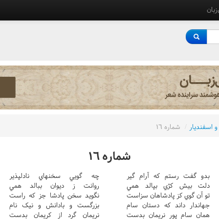
‌زبان
و اسفنديار
/
شماره ١٦
شماره ١٦
بدو گفت رستم که آرام گير
چه گويي سخنهاي نادلپذير
دلت بيش کژي بپالد همي
روانت ز ديوان ببالد همي
تو آن گوي کز پادشاهان سزاست
نگويد سخن پادشا جز که راست
جهاندار داند که دستان سام
بزرگست و بادانش و نيک نام
همان سام پور نريمان بدست
نريمان گرد از کريمان بدست