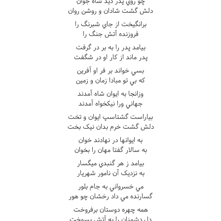
چو روي پدر ديد شاه جوان
دلش گشت شادان و روشن روان
برانگيخت از جاي شبرنگ را
فروزنده آتش جنگ را
بيامد پدر را به بر در گرفت
پدر ماند از کار او در شگفت
بسي خواند بر فر او آفرين
که بي تو مبادا زمان و زمين
وزانجا به ايوان شاه آمدند
جهاني ورا نيکخواه آمدند
بياراست گشتاسپ ايوان و تخت
دلش گشت خرم بدان نيک بخت
به ايوانها در نهادند خوان
به سالار گفتا مهان را بخوان
بيامد ز هر گنبدي ميگسار
به نزديک آن نامور شهريار
مي خسرواني به جام بلور
گسارنده مي داد رخشان چو هور
همه چهره دوستان برفروخت
دل دشمنان را به آتش بسوخت