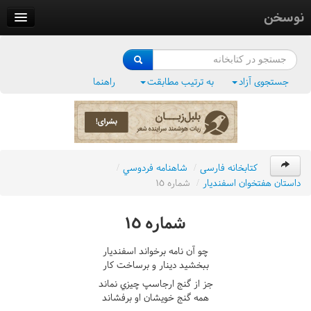
نوسخن
کتابخانه
فرهنگ واژگان
جستجوی آزاد
به ترتیب مطابقت
راهنما
وزن‌یاب
بلبل‌زبان
کتابخانه فارسی
/
شاهنامه فردوسي
/
داستان هفتخوان اسفنديار
/
شماره ١٥
شماره ١٥
چو آن نامه برخواند اسفنديار
ببخشيد دينار و برساخت کار
جز از گنج ارجاسپ چيزي نماند
همه گنج خويشان او برفشاند