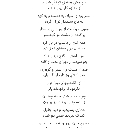
سپاهش همه زو توانگر شدند
از اندازه کار برتر شدند
شتر بود و اسپان به دشت و به کوه
به داغ سپهدار توران گروه
هيون خواست از هر دري ده هزار
پراگنده از دشت وز کوهسار
همه گنج ارجاسپ در باز کرد
به کپان درم سختن آغاز کرد
هزار اشتر از گنج دينار شاه
چو سيصد ز ديبا و تخت و کلاه
صد از مشک و ز عنبر و گوهران
صد از تاج وز نامدار افسران
از افگندنيهاي ديبا هزار
بفرمود تا برنهادند بار
چو سيصد شتر جامه چينيان
ز منسوج و زربفت وز پرنيان
عماري بسيچيد و ديبا جليل
کنيزک ببردند چيني دو خيل
به رخ چون بهار و به بالا چو سرو