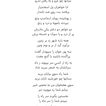
ميانها چو غرو و به رفتن تذرو
ابا خواهران يل اسفنديار
برفتند بت روي صد نامدار
ز پوشيده رويان ارجاسپ پنج
ببردند بامويه و درد و رنج
دو خواهر دو دختر يکي مادرش
پر از درد و با سوک و خسته برش
همه باره شهر زد بر زمين
برآورد گرد از بر و بوم چين
سه پور جوان را سپهدار گفت
پراگنده باشيد با گنج جفت
به راه ار کسي سر بپيچد ز داد
سرانشان به خنجر ببريد شاد
شما راه سوي بيابان بريد
سنانها چو خورشيد تابان بريد
سوي هفتخوان من به نخجير شير
بيابم شما ره مپوييد دير
نخستين بگيرم سر راه را
ببينم شما را سر ماه را