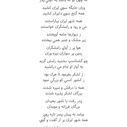
وزان جايگه سوي ايران کشيد
همه گنج سوي دليران کشيد
همه شهر ايران بياراستند
مي و رود و رامشگران خواستند
ز ديوارها جامه آويختند
زبر مشک و عنبر همي بيختند
هوا پر ز آواي رامشگران
زمين پر سواران نيزه وران
چو گشتاسپ بشنيد رامش گزيد
به آواز او جام مي درکشيد
ز لشکر بفرمود تا هرک بود
ز کشور کسي کو بزرگي نمود
همه با درفش و تبيره شدند
بزرگان لشکر پذيره شدند
پدر رفت با نامور بخردان
بزرگان فرزانه و موبدان
بيامد به پيش پسر تازه روي
همه شهر ايران پر از گفت و گوي