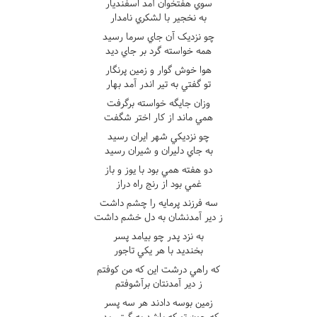
سوي هفتخوان آمد اسفنديار
به نخجير با لشکري نامدار
چو نزديک آن جاي سرما رسيد
همه خواسته گرد بر جاي ديد
هوا خوش گوار و زمين پرنگار
تو گفتي به تير اندر آمد بهار
وزان جايگه خواسته برگرفت
همي ماند از کار اختر شگفت
چو نزديکي شهر ايران رسيد
به جاي دليران و شيران رسيد
دو هفته همي بود با يوز و باز
غمي بود از رنج راه دراز
سه فرزند پرمايه را چشم داشت
ز دير آمدنشان به دل خشم داشت
به نزد پدر چو بيامد پسر
بخنديد با هر يکي تاجور
که راهي درشت اين که من کوفتم
ز دير آمدنتان برآشوفتم
زمين بوسه دادند هر سه پسر
که چون تو که باشد به گيتي پدر