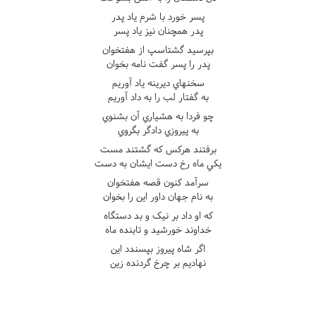
پسر خورد با شرم ياد پدر
پدر همچنان نيز ياد پسر
بپرسيد گشتاسپ از هفتخوان
پدر را پسر گفت نامه بخوان
سخنهاي ديرينه ياد آوريم
به گفتار لب را به داد آوريم
چو فردا به هشياري آن بشنوي
به پيروزي دادگر بگروي
برفتند هرکس که گشتند مست
يکي ماه رخ دست ايشان به دست
سرآمد کنون قصه هفتخوان
به نام جهان داور اين را بخوان
که او داد بر نيک و بد دستگاه
خداوند خورشيد و تابنده ماه
اگر شاه پيروز بپسندد اين
نهاديم بر چرخ گردنده زين