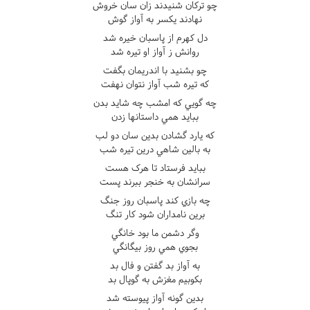
چو ترکان شنيدند زان سان خروش
نهادند يکسر به آواز گوش
دل کهرم از پاسبان خيره شد
روانش ز آواز او تيره شد
چو بشنيد با اندريمان بگفت
که تيره شب آواز نتوان نهفت
چه گويي که امشب چه شايد بدن
ببايد همي داستانها زدن
که يارد گشادن بدين سان دو لب
به بالين شاهي درين تيره شب
ببايد فرستاد تا هرک هست
سرانشان به خنجر ببرند پست
چه بازي کند پاسبان روز جنگ
برين نامداران شود کار تنگ
وگر دشمن ما بود خانگي
بجوي همي روز بيگانگي
به آواز بد گفتن و فال بد
بکوبيم مغزش به گوپال بد
بدين گونه آواز پيوسته شد