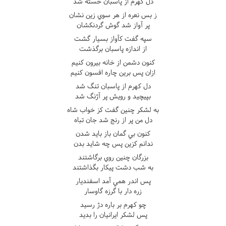
دل کهرم از پاسبان خسته شد
ز بس نعره از هر سوي زين نشان
پر آواز شد گوش گردنکشان
سپه گفت کآواز بسيار گشت
از اندازه پاسبان برگذشت
کنون دشمن از خانه بيرون کنيم
ازان پس برين چاره افسون کنيم
دل کهرم از پاسبان تنگ شد
بپيچيد و رويش پر آژنگ شد
به لشکر چنين گفت کز خواب شاه
دل من پر از رنج شد جان تباه
کنون بي گمان باز بايد شدن
ندانم کزين پس چه شايد بدن
بزرگان چنين روي برگاشتند
به شب دشت پيکار بگذاشتند
پس اندر همي آمد اسفنديار
زره دار با گرزه گاوسار
چو کهرم بر باره دژ رسيد
پس لشکر ايرانيان را بديد