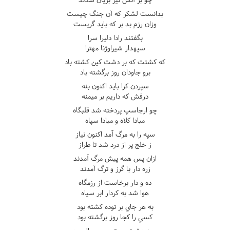
بدانست لشکر که آن جنگ چيست
وزان رزم بد بر که بايد گريست
بگفتند رادا دليرا سرا
سپهدار شيراوژنا مهترا
که کشتت که بر دشت کين کشته باد
برو جاودان روز برگشته باد
سپردن کرا بايد اکنون بنه
درفش که داريم بر ميمنه
چو ارجاسپ پردخته شد قلبگاه
مبادا کلاه و مبادا سپاه
سپه را به مرگ آمد اکنون نياز
ز خلج پر از درد شد تا طراز
ازان پس همه پيش مرگ آمدند
زره دار با گرز و ترگ آمدند
ده و دار برخاست از رزمگاه
هوا شد به کردار ابر سياه
به هر جاي بر توده کشته بود
کسي را کجا روز برگشته بود