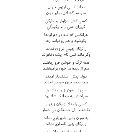
نداند کسي آرزوي جهان
نخواهد گشادن بمابر نهان
کسي کش سزاوار بد بارگي
گريزان همي راند يکبارگي
هرانکس که شد در دم اژدها
بکوشيد و هم زو نيامد رها
ز ترکان چيني فراوان نماند
وگر ماند کس نام ايشان نخواند
همه ترگ و جوشن فرو ريختند
هم از ديده ها خون برآميختند
دوان پيش اسفنديار آمدند
همه ديده چون جويبار آمدند
سپهدار خونريز و بيداد بود
سپاهش به بيدادگر شاد بود
کسي را نداد از يلان زينهار
بکشتند زان خستگان بي شمار
به توران زمين شهرياري نماند
ز ترکان چين نامداري نماند
سراپرده و خيمه برداشتند