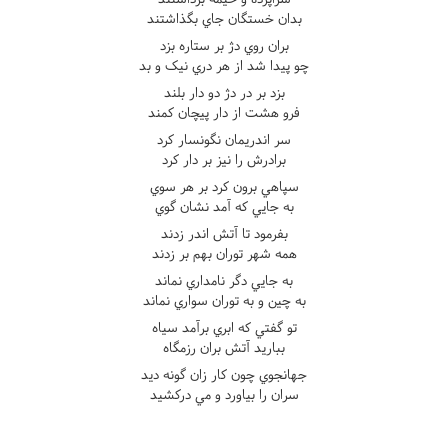
بدان خستگان جاي بگذاشتند
بران روي دژ بر ستاره بزد
چو پيدا شد از هر دري نيک و بد
بزد بر در دژ دو دار بلند
فرو هشت از دار پيچان کمند
سر اندريمان نگونسار کرد
برادرش را نيز بر دار کرد
سپاهي برون کرد بر هر سوي
به جايي که آمد نشان گوي
بفرمود تا آتش اندر زدند
همه شهر توران بهم بر زدند
به جايي دگر نامداري نماند
به چين و به توران سواري نماند
تو گفتي که ابري برآمد سياه
بباريد آتش بران رزمگاه
جهانجوي چون کار زان گونه ديد
سران را بياورد و مي درکشيد