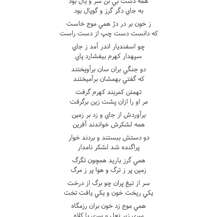
همه دشت بي تن سر و يال بود
به جاي دگر گرز و گوپال بود
ز خون بر در دژ همي موج خاست
که دانست دست چپ از دست راست
چو اسفنديار اندر آمد ز جاي
سپهدار کهرم بيفشارد پاي
دو جنگي بران سان برآويختند
که گفتي بهمشان برآميختند
تهمتن کمربند کهرم گرفت
مر او را ازان پشت زين برگرفت
برآوردش از جاي و زد بر زمين
همه لشکرش خواندند آفرين
دو دستش ببستند و بردند خوار
پراگنده شد لشکر نامدار
همي گرز باريد همچون تگرگ
زمين پر ز ترگ و هوا پر ز مرگ
سر از تيغ پران چو برگ از درخت
يکي ريخت خون و يکي يافت تخت
همي موج زد خون بران رزمگاه
سري زير نعل و سري با کلاه