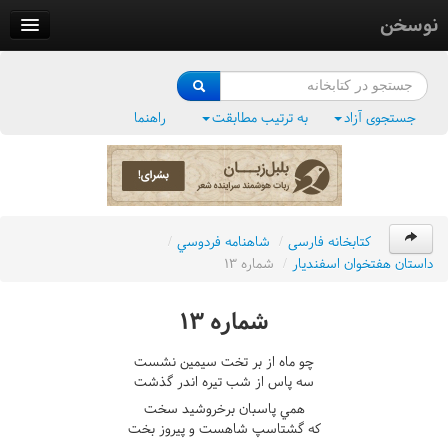
نوسخن
کتابخانه
فرهنگ واژگان
جستجوی آزاد
به ترتیب مطابقت
راهنما
وزن‌یاب
بلبل‌زبان
کتابخانه فارسی
/
شاهنامه فردوسي
/
داستان هفتخوان اسفنديار
/
شماره ١٣
شماره ١٣
چو ماه از بر تخت سيمين نشست
سه پاس از شب تيره اندر گذشت
همي پاسبان برخروشيد سخت
که گشتاسپ شاهست و پيروز بخت