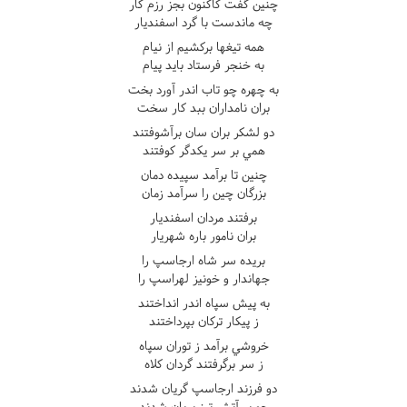
چنين گفت کاکنون بجز رزم کار
چه ماندست با گرد اسفنديار
همه تيغها برکشيم از نيام
به خنجر فرستاد بايد پيام
به چهره چو تاب اندر آورد بخت
بران نامداران ببد کار سخت
دو لشکر بران سان برآشوفتند
همي بر سر يکدگر کوفتند
چنين تا برآمد سپيده دمان
بزرگان چين را سرآمد زمان
برفتند مردان اسفنديار
بران نامور باره شهريار
بريده سر شاه ارجاسپ را
جهاندار و خونيز لهراسپ را
به پيش سپاه اندر انداختند
ز پيکار ترکان بپرداختند
خروشي برآمد ز توران سپاه
ز سر برگرفتند گردان کلاه
دو فرزند ارجاسپ گريان شدند
چو بر آتش تيز بريان شدند