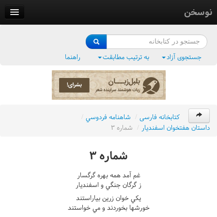
نوسخن
کتابخانه
فرهنگ واژگان
جستجوی آزاد
به ترتیب مطابقت
راهنما
وزن‌یاب
بلبل‌زبان
کتابخانه فارسی
/
شاهنامه فردوسي
/
داستان هفتخوان اسفنديار
/
شماره ٣
شماره ٣
غم آمد همه بهره گرگسار
ز گرگان جنگي و اسفنديار
يکي خوان زرين بياراستند
خورشها بخوردند و مي خواستند