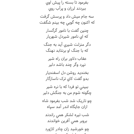
بفرمود تا بسته را پيش اوي
ببردند لرزان و پرآب روي
سه جام ميش داد و پرسش گرفت
که اکنون چه گويي چه بينم شگفت
چنين گفت با نامور گرگسار
که اي نامور شيردل شهريار
دگر منزلت شيري آيد به جنگ
که با جنگ او برنتابد نهنگ
عقاب دلاور بران راه شير
نپرد وگر چند باشد دلير
بخنديد روشن دل اسفنديار
بدو گفت کاي ترک ناسازگار
ببيني تو فردا که با نره شير
چگونه شوم من به جنگش دلير
چو تاريک شد شب بفرمود شاه
ازان جايگاه اندر آمد سپاه
شب تيره لشکر همي راندند
بروبر همي آفرين خواندند
چو خورشيد زان چادر لاژورد