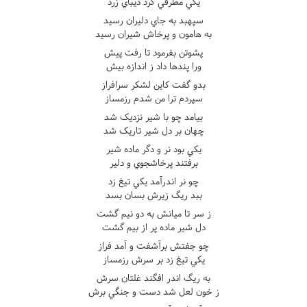
يکي مطرفي کرد ديباي زرد
سپهبد به جاي دليران رسيد
به هامون و پرخاش شيران رسيد
پشوتن بفرمود تا رفت پيش
ورا پندها داد ز اندازه بيش
بدو گفت کاين لشکر سرافراز
سپردم ترا من شدم رزمساز
بيامد چو با شير نزديک شد
چهان بر دل شير تاريک شد
يکي بود نر و دگر ماده شير
برفتند پرخاشجوي و دلير
چو نر اندرآمد يکي تيغ زد
ببد ريگ زيرش بسان بسد
ز سر تا ميانش به دو نيم گشت
دل شير ماده پر از بيم گشت
چو جفتش برآشفت و آمد فراز
يکي تيغ زد بر سرش رزمساز
به ريگ اندر افگند غلتان سرش
ز خون لعل شد دست و جنگي برش