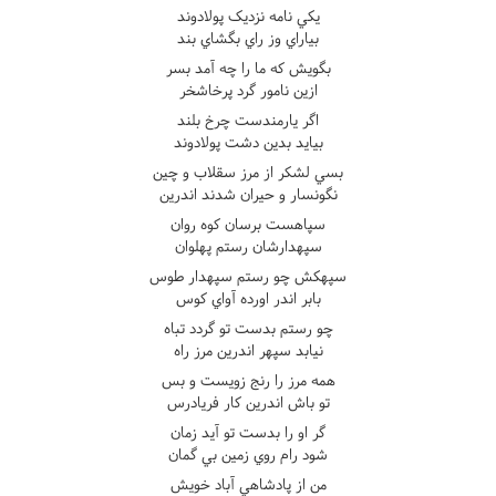
يکي نامه نزديک پولادوند
بياراي وز راي بگشاي بند
بگويش که ما را چه آمد بسر
ازين نامور گرد پرخاشخر
اگر يارمندست چرخ بلند
بيايد بدين دشت پولادوند
بسي لشکر از مرز سقلاب و چين
نگونسار و حيران شدند اندرين
سپاهست برسان کوه روان
سپهدارشان رستم پهلوان
سپهکش چو رستم سپهدار طوس
بابر اندر اورده آواي کوس
چو رستم بدست تو گردد تباه
نيابد سپهر اندرين مرز راه
همه مرز را رنج زويست و بس
تو باش اندرين کار فريادرس
گر او را بدست تو آيد زمان
شود رام روي زمين بي گمان
من از پادشاهي آباد خويش