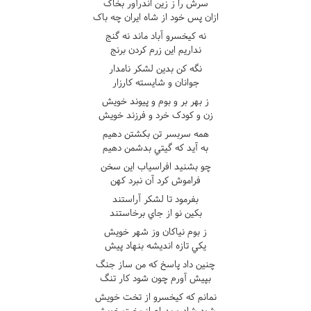
سرش را ز زين اندرآور بخاک
ازان پس خود از شاه ايران چه باک
نه کيخسرو آباد ماند نه گنج
نداريم اين زرم کردن برنج
نگه کن بدين لشکر نامدار
جوانان و شايسته کارزار
ز بهر بر و بوم و پيوند خويش
زن و کودک خرد و فرزند خويش
همه سربسر تن بکشتن دهيم
به آيد که گيتي بدشمن دهيم
چو بشنيد افراسياب اين سخن
فراموش کرد آن نبرد کهن
بفرمود تا لشکر آراستند
بکين نو از جاي برخاستند
ز بوم نياکان وز شهر خويش
يکي تازه انديشه بنهاد پيش
چنين داد پاسخ که من ساز جنگ
بپيش آورم چون شود کار تنگ
نمانم که کيخسرو از تخت خويش
شود شاد و پدرام از بخت خويش