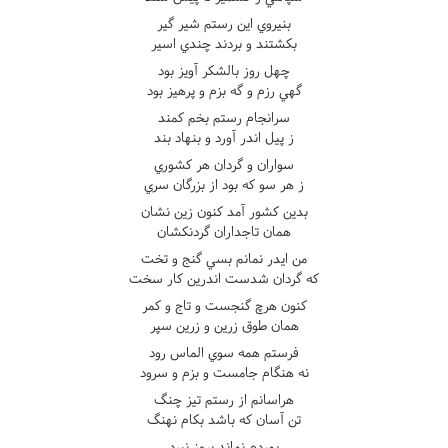
بنيروي اين رستم شير گير
بکشتند و بردند چندي اسير
چهل روز بالشکر آويز بود
گهي رزم و گه بزم و پرهيز بود
سرانجام رستم بخم کمند
ز پيل اندر آورد و بنهاد بند
سواران و گردان هر کشوري
ز هر سو که بود از بزرگان سري
بدين کشور آمد کنون زين نشان
همان تاجداران گردنکشان
من ايدر نمانم بسي گنج و تخت
که گردان شدست اندرين کار سخت
کنون هرچ گنجست و تاج و کمر
همان طوق زرين و زرين سپر
فرستم همه سوي الماس رود
نه هنگام جامست و بزم و سرود
هراسانم از رستم تيز چنگ
تن آسان که باشد بکام نهنگ
بمردم نماند بروز نبرد