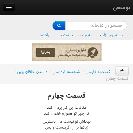
نوسخن
کتابخانه
فرهنگ واژگان
جستجوی آزاد
به ترتیب مطابقت
راهنما
وزن‌یاب
بلبل‌زبان
کتابخانه فارسی
/
شاهنامه فردوسي
/
داستان خاقان چين
/
قسمت چهارم
قسمت چهارم
مکافات اين کار يزدان کند
که چهر تو همواره خندان کند
بپاداش تو نيست مان دسترس
زبانها پر از آفرينست و بس