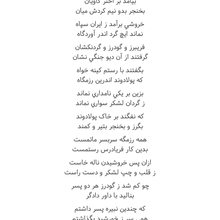
بيامد بر اختر کاويان
بخنجر بدو نيم کردش ميان
خروشي برآمد ز ايران سپاه
نماند ايچ گرد اندر آوردگاه
فريبرز و گودرز و گردنکشان
گرفتند از آن ديو جنگي نشان
بگفتند با رستم کينه خواه
که پولادوند اندرين رزمگاه
بزين بر يکي نامداري نماند
ز گردان لشکر سواري نماند
که نفگند بر خاک پولادوند
بگرز و بخنجر بتير و کمند
همه رزمگه سربسر ماتمست
بدين کار فريادرس رستمست
ازان پس خروشيدن ناله خاست
ز قلب و چپ لشکر و دست راست
چو کم شد ز گودرز هر دو پسر
بناليد با داور دادگر
که چندين نبيره پسر داشتم
همي سر ز خورشيد بگذاشتم