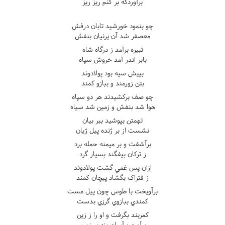
برآوردگه بر کنم ريز ريز
چو بنمود خورشيد تابان درفش
معصفر شد آن پرنيان بنفش
تبيره برآمد ز درگاه شاه
بابر اندر آمد خروش سپاه
بپيش سپه بود پولادوند
بتن زورمند و ببازو کمند
چو صف برکشيدند هر دو سپاه
هوا شد بنفش و زمين شد سياه
تهمتن بپوشيد ببر بيان
نشست از بر ژنده پيل ژيان
برآشفت و بر ميمنه حمله برد
ز ترکان بيفگند بسيار گرد
ازان پس غمي گشت پولادوند
ز فتراک بگشاد پيچان کمند
برآويخت با طوس چون پيل مست
کمندي ببازوي گرزي بدست
کمربند بگرفت و او را ز زين
برآورد و آسان بزد بر زمين