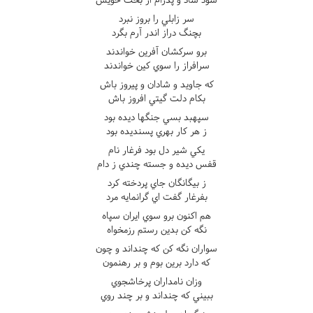
سر زابلي را بروز نبرد
بچنگ دراز اندر آرم بگرد
برو سرکشان آفرين خواندند
سرافراز را سوي کين خواندند
که جاويد و شادان و پيروز باش
بکام دلت گيتي افروز باش
سپهبد بسي جنگها ديده بود
ز هر کار بهري پسنديده بود
يکي شير دل بود فرغار نام
قفس ديده و جسته چندي ز دام
ز بيگانگان جاي پردخته کرد
بفرغار گفت اي گرانمايه مرد
هم اکنون برو سوي ايران سپاه
نگه کن بدين رستم رزمخواه
سواران نگه کن که چنداند و چون
که دارد برين بوم و بر رهنمون
وزان نامداران پرخاشجوي
ببيني که چنداند و بر چند روي