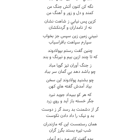
نگه کن کنون آتش جنگ من
کمند و دل و زور و آهنگ من
کزين پس نيابي ز شاهت نشان
نه از نامداران و گردنکشان
نبيني زمين زين سپس جز بخواب
سپارم سپاهت بافراسياب
چنين گفت رستم بپولادوند
که تا چند ازين بيم و نيرنگ و بند
ز جنگ آوران تيز گويا مباد
چو باشد دهد بي گمان سر بباد
چو بشنيد پولادوند اين سخن
بياد آمدش گفته هاي کهن
که هر کو ببيداد جويد نبرد
جگر خسته باز آيد و روي زرد
گر از دشمنت بد رسد گر ز دوست
بد و نيک را داد دادن نکوست
همان رستمست اين که مازندران
شب تيره بستد بگرز گران
بدو گفت کاي مرد رزم آزماي