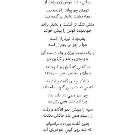
زماني بشد هوش زان رزمساز
تهمتن چو پولاد را زنده ديد
همه دشت لشکر پراگنده ديد
دلش تنگ تر گشت و لشکر براند
جهانديده گودرز را پيش خواند
بفرمود تا تيرباران کنند
هوا را چو ابر بهاران کنند
ز يک دست بيژن ز يک دست گيو
جهانجوي رهام و گرگين نيو
تو گفتي که آتش برافروختند
جهان را بخنجر همي سوختند
بلشکر چنين گفت پولادوند
که بي تخت و بي گنج و نام بلند
چرا سر همي داد بايد بباد
چرا کرد بايد همي رزم ياد
سپه را بپيش اندر افگند و رفت
ز رستم همي بند جانش بکفت
چنين گفت پيران بافراسياب
که شد روي گيتي چو درياي آب