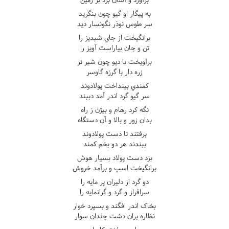
به پيگار او گيو چون بنگريد
سر طوس نوذر نگونسار ديد
برانگيخت از جاي شبديز را
تن و جان بياراست آويز را
برآويخت با ديو چون شير نر
زره دار با گرزه گاوسر
کمندي بينداخت پولادوند
سر گيو گرد اندر آمد دببند
نگه کرد رهام و بيژن ز راه
بدان زور و بالا و آن دستگاه
برفتند تا دست پولادوند
ببندند هر دو بخم کمند
بزد دست پولاد بسيار هوش
برانگيخت اسپ و برآمد خروش
دو گرد از دليران پر مايه را
سرافراز و گرد و گرانمايه را
بخاک اندر افگند و بسپرد خوار
نظاره بران دشت چندان سوار