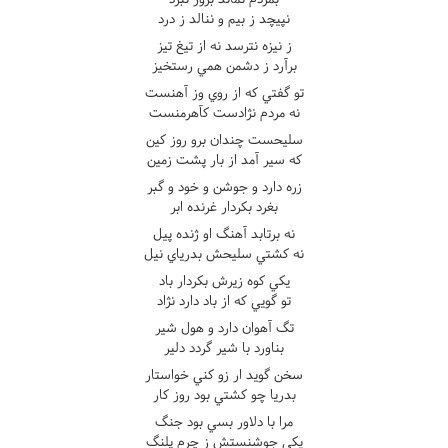
نپيچد ز بيم و ننالد ز درد
ز نيزه نترسد نه از تيغ تيز
برآرد ز دشمن همي رستخيز
تو گفتي که از روي وز آهنست
نه مردم نژادست کآهرمنست
سليحست چندان برو روز کين
که سير آمد از بار پشت زمين
زره دارد و جوشن و خود و گبر
بغرد بکردار غرنده ابر
نه برتابد آهنگ او ژنده پيل
نه کشتي سليحش بدرياي نيل
يکي کوه زيرش بکردار باد
تو گويي که از باد دارد نژاد
تگ آهوان دارد و هول شير
بناورد با شير گردد دلير
سخن گويد ار زو کني خواستار
بدريا چو کشتي بود روز کار
مرا با دلاور بسي بود جنگ
يکي جوشنستش ز چرم پلنگ