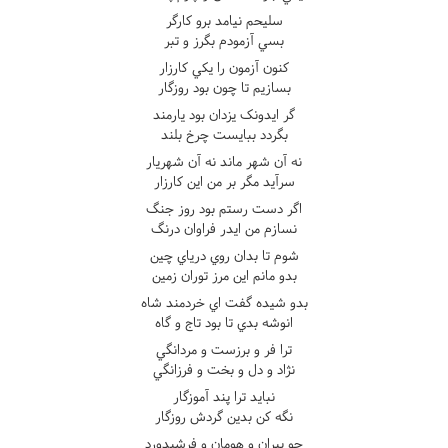
سليحم نيامد برو کارگر
بسي آزمودم بگرز و تبر
کنون آزمون را يکي کارزار
بسازيم تا چون بود روزگار
گر ايدونک يزدان بود يارمند
بگردد ببايست چرخ بلند
نه آن شهر ماند نه آن شهريار
سرآيد مگر بر من اين کارزار
اگر دست رستم بود روز جنگ
نسازم من ايدر فراوان درنگ
شوم تا بدان روي درياي چين
بدو مانم اين مرز توران زمين
بدو شيده گفت اي خردمند شاه
انوشه بدي تا بود تاج و گاه
ترا فر و برزست و مردانگي
نژاد و دل و بخت و فرزانگي
نبايد ترا پند آموزگار
نگه کن بدين گردش روزگار
چو پيران و هومان و فرشيدورد