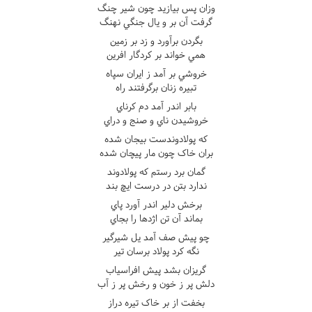
وزان پس بيازيد چون شير چنگ
گرفت آن بر و يال جنگي نهنگ
بگردن برآورد و زد بر زمين
همي خواند بر کردگار افرين
خروشي بر آمد ز ايران سپاه
تبيره زنان برگرفتند راه
بابر اندر آمد دم کرناي
خروشيدن ناي و صنج و دراي
که پولادوندست بيجان شده
بران خاک چون مار پيچان شده
گمان برد رستم که پولادوند
ندارد بتن در درست ايچ بند
برخش دلير اندر آورد پاي
بماند آن تن اژدها را بجاي
چو پيش صف آمد يل شيرگير
نگه کرد پولاد برسان تير
گريزان بشد پيش افراسياب
دلش پر ز خون و رخش پر ز آب
بخفت از بر خاک تيره دراز