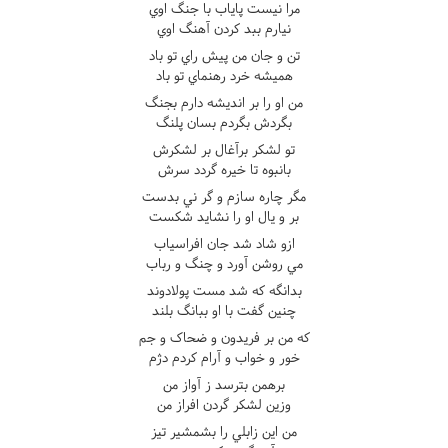
مرا نيست پاياب با جنگ اوي
نيارم ببد کردن آهنگ اوي
تن و جان من پيش راي تو باد
هميشه خرد رهنماي تو باد
من او را بر انديشه دارم بجنگ
بگردش بگردم بسان پلنگ
تو لشکر برآغال بر لشکرش
بانبوه تا خيره گردد سرش
مگر چاره سازم و گر ني بدست
بر و يال او را نشايد شکست
ازو شاد شد جان افراسياب
مي روشن آورد و چنگ و رباب
بدانگه که شد مست پولادوند
چنين گفت با او ببانگ بلند
که من بر فريدون و ضحاک و جم
خور و خواب و آرام کردم دژم
برهمن بترسد ز آواز من
وزين لشکر گردن افراز من
من اين زابلي را بشمشير تيز