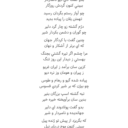
ببيني کنون گردش روزگار
چو آواز رستم بگردان رسيد
تهمتن يلان را پياده بديد
دژم گشته زو چار گرد دلير
چو گوران و دشمن بکردار شير
چنين گفت با کردگار جهان
که اي برتر از آشکار و نهان
مرا چشم اگر تيره گشتي بجنگ
بهستي ز ديدار اين روز تنگ
کزين سان برآمد ز ايران غريو
ز پيران و هومان وز نره ديو
پياده شده گيو و رهام و طوس
چو بيژن که بر شير کردي فسوس
تبه گشته اسپ بزرگان بتير
بدين سان برآويخته خيره خير
بدو گفت پولادوند اي دلير
جهانديده و نامبردار و شير
که بگريزد از پيش تو ژنده پيل
ببيني کنون موج درياي نيل