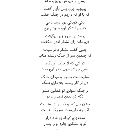
بسي از نبردش بپيچيده ام
بپيچيد وزان پس بآواز گفت
که با او که داريم در جنگ جفت
يکي کودکي بود برسان ني
که من لشکر آورده بودم بري
بيامد تن من ز زين برگرفت
فرو ماند زان لشکر اندر شگفت
چنين گفت لشکر بافراسياب
که چندين سر از جنگ رستم متاب
تو آني که از خاک آوردگاه
همي جوش خون اندر آري بماه
سليحست بسيار و مردان جنگ
دل از کار رستم چه داري بتنگ
ز جنگ سواري تو غمگين مشو
نگه کن بدين نامداران نو
چنان دان که او يکسر از آهنست
اگر چه دليرست هم يک تنست
سخنهاي کوتاه زو شد دراز
تو با لشکري چاره او را بساز