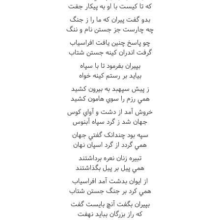
که تا کيست با او به پيکار جفت
بدو گفت پيران که ما را ز جنگ
چه چارست جز جستن نام و ننگ
چو پاسخ چنين يافت افراسياب
گرفت اندران کينه جستن شتاب
بپيران بفرمود تا با سپاه
بيايد بر رستم کينه خواه
ز پيش سپهبد به بيرون کشيد
همي رزم را سوي هامون کشيد
خروش آمد از دشت و آواي کوس
جهان شد ز گرد سپاه آبنوس
سپه بود چندانک گفتي جهان
همي گردد از گرد اسپان نهان
تبيره زنان نعره برداشتند
همي پيل بر پيل بگذاشتند
از ايوان بدشت آمد افراسياب
همي کرد بر جنگ جستن شتاب
بپيران بگفت آنچ بايست گفت
که راز بزرگان ببايد نهفت