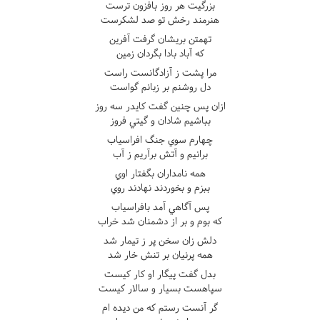
بزرگيت هر روز بافزون ترست
هنرمند رخش تو صد لشکرست
تهمتن بريشان گرفت آفرين
که آباد بادا بگردان زمين
مرا پشت ز آزادگانست راست
دل روشنم بر زبانم گواست
ازان پس چنين گفت کايدر سه روز
بباشيم شادان و گيتي فروز
چهارم سوي جنگ افراسياب
برانيم و آتش برآريم ز آب
همه نامداران بگفتار اوي
ببزم و بخوردند نهادند روي
پس آگاهي آمد بافراسياب
که بوم و بر از دشمنان شد خراب
دلش زان سخن پر ز تيمار شد
همه پرنيان بر تنش خار شد
بدل گفت پيگار او کار کيست
سپاهست بسيار و سالار کيست
گر آنست رستم که من ديده ام