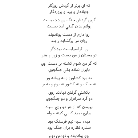
که اي برتر از گردش روزگار
جهاندار و بينا و پروردگار
گرين گردش جنگ من داد نيست
روانم بدان گيتي آباد نيست
روا دارم از دست پولادوند
روان مرا برگشايد ز بند
ور افراسيابست بيدادگر
تو مستان ز من دست و زور و هنر
که گر من شوم کشته بر دست اوي
بايران نماند يکي جنگجوي
نه مرد کشاورز و نه پيشه ور
نه خاک و نه کشور نه بوم و نه بر
بکشتي گرفتن نهادند روي
دو گرد سرافراز و دو جنگجوي
بپيمان که از هر دو روي سپاه
بياري نيايد کسي کينه خواه
ميان سپه نيم فرسنگ بود
ستاره نظاره بران جنگ بود
چو پولادوند و تهمتن بهم