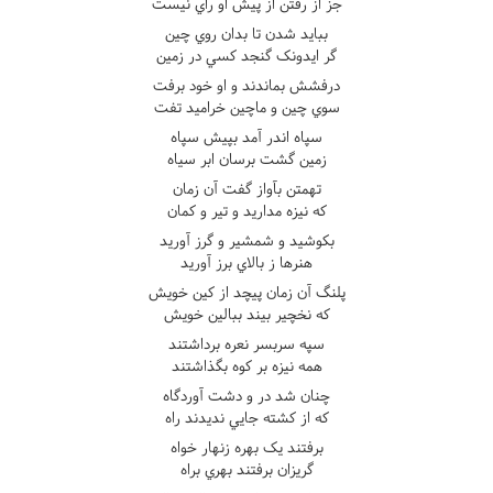
جز از رفتن از پيش او راي نيست
ببايد شدن تا بدان روي چين
گر ايدونک گنجد کسي در زمين
درفشش بماندند و او خود برفت
سوي چين و ماچين خراميد تفت
سپاه اندر آمد بپيش سپاه
زمين گشت برسان ابر سياه
تهمتن بآواز گفت آن زمان
که نيزه مداريد و تير و کمان
بکوشيد و شمشير و گرز آوريد
هنرها ز بالاي برز آوريد
پلنگ آن زمان پيچد از کين خويش
که نخچير بيند ببالين خويش
سپه سربسر نعره برداشتند
همه نيزه بر کوه بگذاشتند
چنان شد در و دشت آوردگاه
که از کشته جايي نديدند راه
برفتند يک بهره زنهار خواه
گريزان برفتند بهري براه