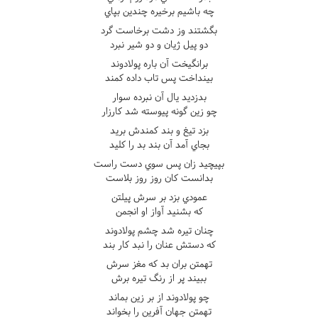
چه باشيم برخيره چندين بپاي
بگشتند وز دشت برخاست گرد
دو پيل ژيان و دو شير نبرد
برانگيخت آن باره پولادوند
بينداخت پس تاب داده کمند
بدزديد يال آن نبرده سوار
چو زين گونه پيوسته شد کارزار
بزد تيغ و بند کمندش بريد
بجاي آمد آن بند بد را کليد
بپيچيد زان پس سوي دست راست
بدانست کان روز روز بلاست
عمودي بزد بر سرش پيلتن
که بشنيد آواز او انجمن
چنان تيره شد چشم پولادوند
که دستش عنان را نبد کار بند
تهمتن بران بد که مغز سرش
ببيند پر از رنگ تيره برش
چو پولادوند از بر زين بماند
تهمتن جهان آفرين را بخواند