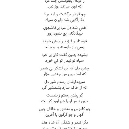
ز گردان پهلومنش چند مرد
که آورد سازند روز نبرد
چو فرغار برگشت و آمد براه
بکارآگهي شد بايران سپاه
غمي شد دل مرد پرخاشجوي
ببيگانگان ايچ ننمود روي
فرستاد و فرزند را پيش خواند
بسي راز بايسته با او براند
بشيده چنين گفت کاي پر خرد
سپاه تو تيمار تو کي خورد
چنين دان که اين لشکر بي شمار
که آمد برين مرز چندين هزار
سپهدارشان رستم شير دل
که از خاک سازد بشمشير گل
گو پيلتن رستم زابليست
ببين تا مر او را هم آورد کيست
چو کاموس و منشور و خاقان چين
گهار و چو گرگوي با آفرين
دگر کندر و شنگل آن شاه هند
سپاهي ز کشمير تا پيش سند