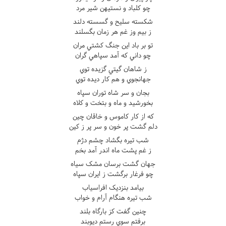
چو کلباد و نستيهن شير مرد
شکسته سليح و گسسته دلند
ز بيم وز غم هر زمان بگسلند
تو بر باد اين جنگ کشتي مران
چو داني که آمد سپاهي گران
ز شاهان گيتي گزيده توي
جهانجوي و هم کار ديده توي
بجان و سر شاه توران سپاه
بخورشيد و ماه و بتخت و کلاه
که از کار کاموس و خاقان چين
دلم گشت پر خون و سر پر ز کين
شب تيره بگشاد چشم دژم
ز غم پشت ماه اندر آمد بخم
جهان گشت برسان مشک سياه
چو فرغار برگشت ز ايران سپاه
بيامد بنزديک افراسياب
شب تيره هنگام آرام و خواب
چنين گفت کز بارگاه بلند
برفتم سوي رستم ديوبند