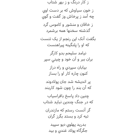
ز کار درنگ و ز بهر شتاب
ز خون سياوش که بر دست اوي
چه آمد ز پرخاش وز گفت و گوي
ز خاقان و منشور و کاموس گرد
گذشته سخنها همه برشمرد
بگفت آنک اين رنجم از يک تنست
که او را پلنگينه پيراهنست
نيامد سليحم بدو کارگر
بران ببر و آن خود و چيني سپر
بيابان سپردي و راه دراز
کنون چاره کار او را بساز
پر انديشه شد جان پولادوند
که آن بند را چون شود کاربند
چنين داد پاسخ بافراسياب
که در جنگ چندين نبايد شتاب
گر آنست رستم که مازندران
تبه کرد و بستد بگرز گران
بدريد پهلوي ديو سپيد
جگرگاه پولاد غندي و بيد