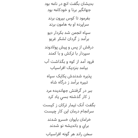
بديشان بگفت انچ در نامه بود
جهانگير برنا و خودکامه بود
بفرمود تا کوس بيرون برند
سراپرده او به هامون برند
سپاه انجمن شد بکردار ديو
برآمد ز گردان لشکر غريو
درفش از پس و پيش پولادوند
سپردار با ترکش و با کمند
فرود آمد از کوه و بگذاشت آب
بيامد بنزديک افراسياب
پذيره شدندش يکايک سپاه
تبيره برآمد ز درگاه شاه
ببر در گرفتش جهانديده مرد
ز کار گذشته بسي ياد کرد
بگفت آنک تيمار ترکان ز کيست
سرانجام درمان اين کار چيست
خرامان بايوان خسرو شدند
براي و بانديشه نو شدند
سخن راند هر گونه افراسياب