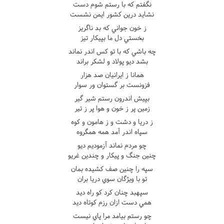
نگفتم که با رستم شوم دست
نشايد درين کشور ايمن نشست
ز خون جواني که بد ناگريز
بخستي دل ما بپيکار تيز
چه باشي که با تو کس اندر نماند
بشد ديو پولاد و لشکر براند
همانا ز ايرانيان صد هزار
فزونست بر گستوان ور سوار
بپيش اندرون رستم شير گير
زمين پر ز خون و هوا پر ز تير
ز دريا و دشت و ز هامون و کوه
سپاه اندر آمد همه همگروه
چو مردم نماند آزموديم ديو
چنين جنگ و پيکار و چندين غريو
سپه را چنين صف کشيده بمان
تو با ويژگان سوي دريا بران
سپهبد چنان کرد کو راه ديد
همي دست ازان رزم کوتاه ديد
چو رستم بيامد مرا پاي نيست