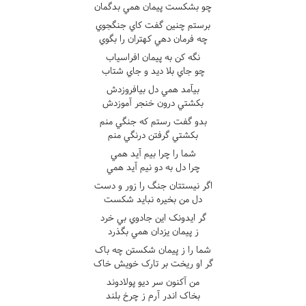
چو بشکست پيمان همي بدگمان
برستم چنين گفت کاي جنگجوي
چه فرمان دهي کهتران را بگوي
نگه کن به پيمان افراسياب
چو جاي بلا ديد و جاي شتاب
بيآمد همي دل بيافروزدش
بکشتي درون خنجر آموزدش
بدو گفت رستم که جنگي منم
بکشتي گرفتن درنگي منم
شما را چرا بيم آيد همي
چرا دل به دو نيم آيد همي
اگر نيستتان جنگ را زور و دست
دل من بخيره نبايد شکست
گر ايدونک اين جادوي بي خرد
ز پيمان يزدان همي بگذرد
شما را ز پيمان شکستن چه باک
گر او ريخت بر تارک خويش خاک
من آکنون سر ديو پولادوند
بخاک اندر آرم ز چرخ بلند