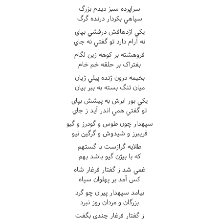
سراپرده سبز ديدم بزرگ
سپاهي بکردار درنده گرگ
يکي اژدهافش درفشي بپاي
نه آرام دارد تو گفتي نه جاي
فروهشته بر کوهه زين لگام
بفتراک بر حلقه خم خام
بخيمه درون ژنده پيلي ژيان
ميان تنگ بسته به ببر بيان
يکي بور ابرش به پيشش بپاي
تو گفتي همي اندر آيد ز جاي
سپهدار چون طوس و گودرز و گيو
فريبرز و شيدوش و گرگين نيو
طلايه گرازست با گستهم
که با بيژن گيو باشد بهم
غمي شد ز گفتار فرغار شاه
کس آمد بر پهلوان سپاه
بيامد سپهدار پيران چو گرد
بزرگان و مردان روز نبرد
ز گفتار فرغار چندي بگفت