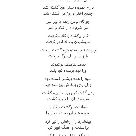
برزم اندرون پيش من کشته شد
چنين اختر و روز من گشته شد
جوانان و من زنده با پير سر
مرا شرم باد از کلاه و کمر
کمر برگشاد و کله برگرفت
خروشيدن و ناله اندر گرفت
چو بشنيد رستم دژم گشت سخت
بلرزيد برسان برگ درخت
بيامد بنزديک پولادوند
ورا ديد برسان کوه بلند
سپه را همه بيشتر خسته ديد
وزان روي پرخاش پيوسته ديد
بدل گفت کين روز ما تيره گشت
سرنامداران ما خيره گشت
همانا که برگشت پرگار ما
غنوده شد آن بخت بيدار ما
بيفشارد ران رخش را تيز کرد
برآشفت و آهنگ آويز کرد
بدو گفت کاي ديو ناسازگار