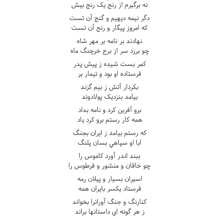
نه برگيرم از رنج يک رنج بيش
دگر نيمه ديهيم و گنج آن تست
که امروز پيگار و رنج آن تست
نهادند بر نامه بر مهر شاه
چو برزد سر از برج خرچنگ ماه
کمر بست شيده ز پيش پدر
فرستاده او بود و تيمار بر
بکردار آتش ز بيم گزند
بيامد بنزديک پولادوند
برو آفرين کرد و نامه بداد
همه کار رستم برو کرد ياد
که رستم بيامد ز ايران بجنگ
ابا او سپاهي بسان پلنگ
ببند اندر آورد کاموس را
چو خاقان و منشور و فرطوس را
اسيران بسيار و پيلان رمه
فرستاد يکسر بايران همه
کنارنگ و جنگ آورانرا بخواند
ز هر گونه اي داستانها براند