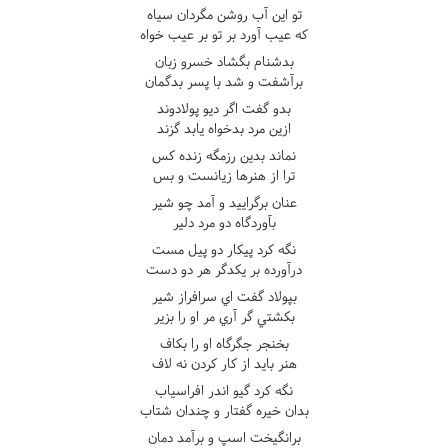
تو اين آب روشن مگردان سياه
که عيب آورد بر تو بر عيب خواه
بدشنام بگشاد خسرو زبان
برآشفت و شد با پسر بدگمان
بدو گفت اگر ديو پولادوند
ازين مرد بدخواه يابد گزند
نماند بدين رزمگه زنده کس
ترا از هنرها زيانست و بس
عنان برگراييد و آمد چو شير
بآوردگاه دو مرد دلير
نگه کرد پيکار دو پيل مست
درآورده بر يکدگر هر دو دست
بپولاد گفت اي سرافراز شير
بکشتي گر آري مر او را بزير
بخنجر جگرگاه او را بکاف
هنر بايد از کار کردن نه لاف
نگه کرد گيو اندر افراسياب
بدان خيره گفتار و چندان شتاب
برانگيخت اسپ و برآمد دمان