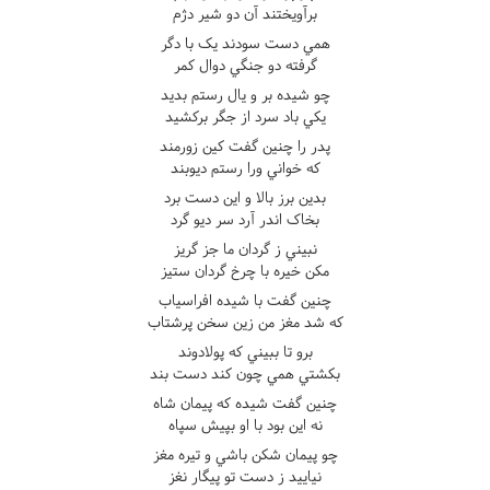
برآويختند آن دو شير دژم
همي دست سودند يک با دگر
گرفته دو جنگي دوال کمر
چو شيده بر و يال رستم بديد
يکي باد سرد از جگر برکشيد
پدر را چنين گفت کين زورمند
که خواني ورا رستم ديوبند
بدين برز بالا و اين دست برد
بخاک اندر آرد سر ديو گرد
نبيني ز گردان ما جز گريز
مکن خيره با چرخ گردان ستيز
چنين گفت با شيده افراسياب
که شد مغز من زين سخن پرشتاب
برو تا ببيني که پولادوند
بکشتي همي چون کند دست بند
چنين گفت شيده که پيمان شاه
نه اين بود با او بپيش سپاه
چو پيمان شکن باشي و تيره مغز
نياييد ز دست تو پيگار نغز