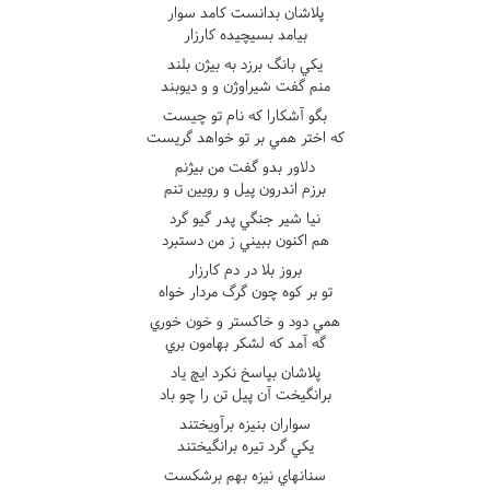
پلاشان بدانست کامد سوار
بيامد بسيچيده کارزار
يکي بانگ برزد به بيژن بلند
منم گفت شيراوژن و و ديوبند
بگو آشکارا که نام تو چيست
که اختر همي بر تو خواهد گريست
دلاور بدو گفت من بيژنم
برزم اندرون پيل و رويين تنم
نيا شير جنگي پدر گيو گرد
هم اکنون ببيني ز من دستبرد
بروز بلا در دم کارزار
تو بر کوه چون گرگ مردار خواه
همي دود و خاکستر و خون خوري
گه آمد که لشکر بهامون بري
پلاشان بپاسخ نکرد ايچ ياد
برانگيخت آن پيل تن را چو باد
سواران بنيزه برآويختند
يکي گرد تيره برانگيختند
سنانهاي نيزه بهم برشکست