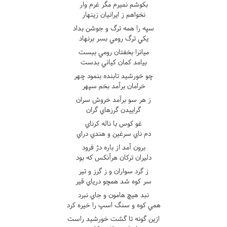
بکوشم نميرم مگر غرم وار
نخواهم ز ايرانيان زينهار
سپه را همه ترگ و جوشن بداد
يکي ترگ رومي بسر برنهاد
ميانرا بخفتان رومي ببست
بيامد کمان کياني بدست
چو خورشيد تابنده بنمود چهر
خرامان برآمد بخم سپهر
ز هر سو برآمد خروش سران
گراييدن گرزهاي گران
غو کوس با ناله کرناي
دم ناي سرغين و هندي دراي
برون آمد از باره دژ فرود
دليران ترکان هرآنکس که بود
ز گرد سواران و ز گرز و تير
سر کوه شد همچو درياي قير
نبد هيچ هامون و جاي نبرد
همي کوه و سنگ اسپ را خيره کرد
ازين گونه تا گشت خورشيد راست