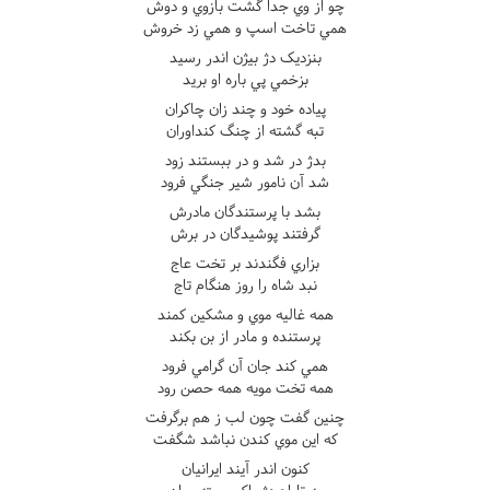
چو از وي جدا گشت بازوي و دوش
همي تاخت اسپ و همي زد خروش
بنزديک دژ بيژن اندر رسيد
بزخمي پي باره او بريد
پياده خود و چند زان چاکران
تبه گشته از چنگ کنداوران
بدژ در شد و در ببستند زود
شد آن نامور شير جنگي فرود
بشد با پرستندگان مادرش
گرفتند پوشيدگان در برش
بزاري فگندند بر تخت عاج
نبد شاه را روز هنگام تاج
همه غاليه موي و مشکين کمند
پرستنده و مادر از بن بکند
همي کند جان آن گرامي فرود
همه تخت مويه همه حصن رود
چنين گفت چون لب ز هم برگرفت
که اين موي کندن نباشد شگفت
کنون اندر آيند ايرانيان