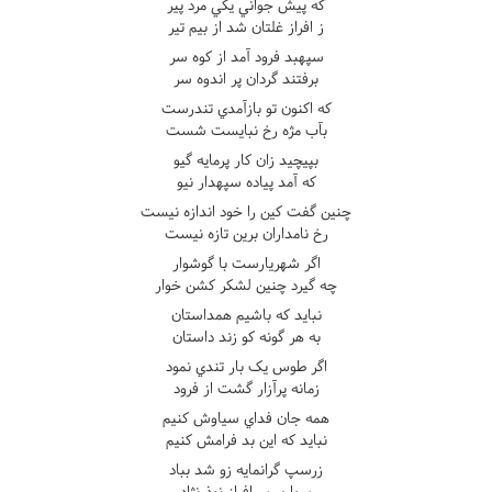
که پيش جواني يکي مرد پير
ز افراز غلتان شد از بيم تير
سپهبد فرود آمد از کوه سر
برفتند گردان پر اندوه سر
که اکنون تو بازآمدي تندرست
بآب مژه رخ نبايست شست
بپيچيد زان کار پرمايه گيو
که آمد پياده سپهدار نيو
چنين گفت کين را خود اندازه نيست
رخ نامداران برين تازه نيست
اگر شهريارست با گوشوار
چه گيرد چنين لشکر کشن خوار
نبايد که باشيم همداستان
به هر گونه کو زند داستان
اگر طوس يک بار تندي نمود
زمانه پرآزار گشت از فرود
همه جان فداي سياوش کنيم
نبايد که اين بد فرامش کنيم
زرسپ گرانمايه زو شد بباد
سواري سرافراز نوذرنژاد