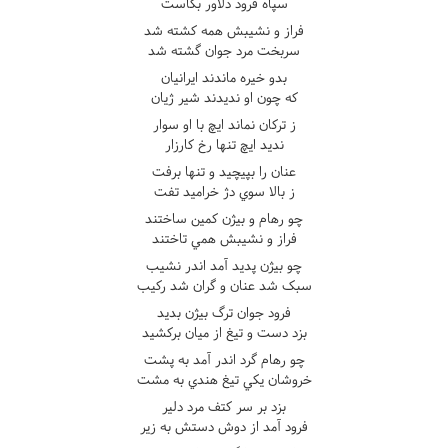
سپاه فرود دلاور بکاست
فراز و نشيبش همه کشته شد
سربخت مرد جوان گشته شد
بدو خيره ماندند ايرانيان
که چون او نديدند شير ژيان
ز ترکان نماند ايچ با او سوار
نديد ايچ تنها رخ کارزار
عنان را بپيچيد و تنها برفت
ز بالا سوي دژ خراميد تفت
چو رهام و بيژن کمين ساختند
فراز و نشيبش همي تاختند
چو بيژن پديد آمد اندر نشيب
سبک شد عنان و گران شد رکيب
فرود جوان ترگ بيژن بديد
بزد دست و تيغ از ميان برکشيد
چو رهام گرد اندر آمد به پشت
خروشان يکي تيغ هندي به مشت
بزد بر سر کتف مرد دلير
فرود آمد از دوش دستش به زير