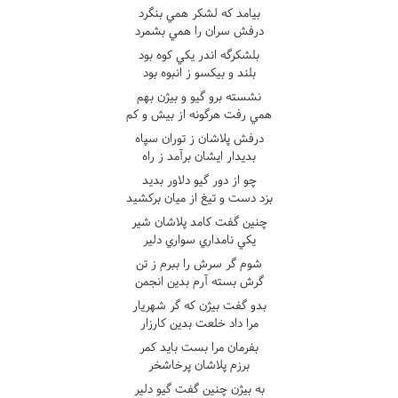
بيامد که لشکر همي بنگرد
درفش سران را همي بشمرد
بلشکرگه اندر يکي کوه بود
بلند و بيکسو ز انبوه بود
نشسته برو گيو و بيژن بهم
همي رفت هرگونه از بيش و کم
درفش پلاشان ز توران سپاه
بديدار ايشان برآمد ز راه
چو از دور گيو دلاور بديد
بزد دست و تيغ از ميان برکشيد
چنين گفت کامد پلاشان شير
يکي نامداري سواري دلير
شوم گر سرش را ببرم ز تن
گرش بسته آرم بدين انجمن
بدو گفت بيژن که گر شهريار
مرا داد خلعت بدين کارزار
بفرمان مرا بست بايد کمر
برزم پلاشان پرخاشخر
به بيژن چنين گفت گيو دلير