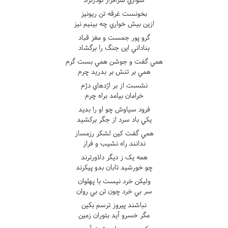
بخونست غرقه تن ريونيز
ازين بيش خواري چه بينيم نيز
گرو پور جمست و مغز قباد
بناداني اين جنگ را برگشاد
همي گفت و جوشن همي بست گرم
همي بر تنش بر بدريد چرم
نشست از بر اژدهاي دژم
خرامان بيامد براه چرم
فرود سياوش چو او را بديد
يکي باد سرد از جگر برکشيد
همي گفت کين لشکر رزمساز
ندانند راه نشيب و فراز
همه يک ز ديگر دلاورترند
چو خورشيد تابان بدو پيکرند
وليکن خرد نيست با پهلوان
سر بي خرد چون تن بي روان
نباشند پيروز ترسم بکين
مگر خسرو آيد بتوران زمين