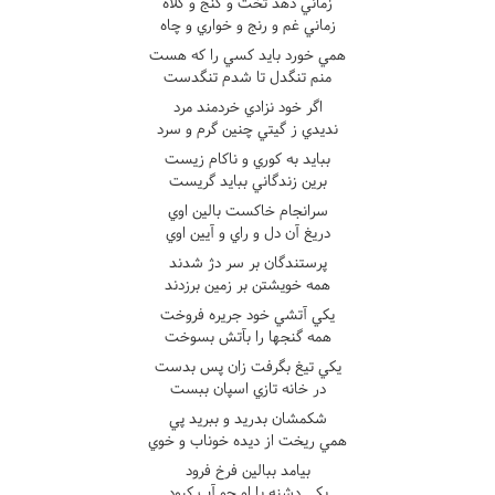
زماني دهد تخت و گنج و کلاه
زماني غم و رنج و خواري و چاه
همي خورد بايد کسي را که هست
منم تنگدل تا شدم تنگدست
اگر خود نزادي خردمند مرد
نديدي ز گيتي چنين گرم و سرد
ببايد به کوري و ناکام زيست
برين زندگاني ببايد گريست
سرانجام خاکست بالين اوي
دريغ آن دل و راي و آيين اوي
پرستندگان بر سر دژ شدند
همه خويشتن بر زمين برزدند
يکي آتشي خود جريره فروخت
همه گنجها را بآتش بسوخت
يکي تيغ بگرفت زان پس بدست
در خانه تازي اسپان ببست
شکمشان بدريد و ببريد پي
همي ريخت از ديده خوناب و خوي
بيامد ببالين فرخ فرود
يکي دشنه با او چو آب کبود