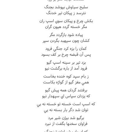
سليح سياوش بپوشد بجنگ
نترسد ز پيکان تير خدنگ
بکش چرخ و پيکان سوي اسپ ران
مگر خسته گردد هيون گران
پياده شود بازگردد مگر
کشان چون سپهبد بگردن سپر
کمان را بزه کرد جنگي فرود
پس آن قبضه چرخ بر کف بسود
بزد تير بر سينه اسپ گيو
فرود آمد از باره برگشت نيو
ز بام سپد کوه خنده بخاست
همي مغز گيو از گواژه بکاست
برفتند گردان همه پيش گيو
که يزدان سپاس اي سپهدار نيو
که اسپ است خسته تو خسته نه يي
توان شد دگر بار بسته نه يي
برگيو شد بيژن شير مرد
فراوان سخنها بگفت از نبرد
که اي باب شيراوژن تيزچنگ