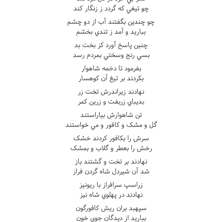
چو تيغي که گردد ز زنگار کند
چو چندين بگفتند آب از دو چشم
بباريد و آمد ز تندي بخشم
چنين پاسخ آورد کز بخت بد
بسي رنج وسختي بمردم رسد
بفرمود تا دخمه شاهوار
بکردند بر تيغ آن کوهسار
نهادند زيراندرش تخت زر
بديباي زربفت و زرين کمر
تن شاهوارش بياراستند
گل و مشک و کافور و مي خواستند
سرش را بکافور کردند خشک
رخش را بعطر و گلاب و بمشک
نهادند بر تخت و گشتند باز
شد آن شيردل شاه گردن فراز
زراسپ سرافراز با ريونيز
نهادند در پهلوي شاه نيز
سپهبد بران ريش کافورگون
بباريد از ديدگان جوي خون