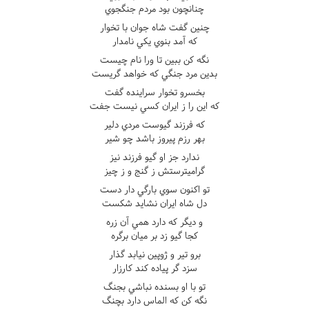
چنانچون بود مردم جنگجوي
چنين گفت شاه جوان با تخوار
که آمد بنوي يکي نامدار
نگه کن ببين تا ورا نام چيست
بدين مرد جنگي که خواهد گريست
بخسرو تخوار سراينده گفت
که اين را ز ايران کسي نيست جفت
که فرزند گيوست مردي دلير
بهر رزم پيروز باشد چو شير
ندارد جز او گيو فرزند نيز
گراميترستش ز گنج و ز چيز
تو اکنون سوي بارگي دار دست
دل شاه ايران نشايد شکست
و ديگر که دارد همي آن زره
کجا گيو زد بر ميان برگره
برو تير و ژوپين نيابد گذار
سزد گر پياده کند کارزار
تو با او بسنده نباشي بجنگ
نگه کن که الماس دارد بچنگ