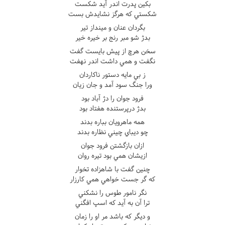
بکين پدرت اندر آيد شکست
شکستي که هرگز نشايدش بست
بگردان عنان و مينداز تير
بدژ شو مبر رنج بر خيره خير
سخن هرچ از پيش بايست گفت
نگفت و همي داشت اندر نهفت
ز بي مايه دستور ناکاردان
ورا جنگ سود آمد و جان زيان
فرود جوان را دژ آباد بود
بدژ درپرستنده هفتاد بود
همه ماهرويان بباره بدند
چو ديباي چيني نظاره بدند
ازان بازگشتن فرود جوان
ازيشان همي بود تيره روان
چنين گفت با شاهزاده تخوار
که گر جست خواهي همي کارزار
نگر نامور طوس را نشکني
ترا آن به آيد که اسپ افگني
و ديگر که باشد مر او را زمان