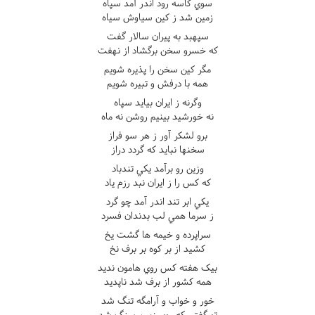
سوي کاسه رود اندر آمد سپاه
زمين شد ز کين سياوش سياه
سپهبد به پيران سالار گفت
که خسرو سخن برگشاد از نهفت
مگر کين سخن را پذيره شويم
همه با درفش و تبيره شويم
وگرنه ز ايران بيايد سپاه
نه خورشيد بينيم روشن نه ماه
برو لشکر آور ز هر سو فراز
سخنها نبايد که گردد دراز
وزين رو برآمد يکي تندباد
که کس را ز ايران نبد رزم ياد
يکي ابر تند اندر آمد چو گرد
ز سرما همي لب بدندان فسرد
سراپرده و خيمه ها گشت يخ
کشيد از بر کوه بر برف نخ
بيک هفته کس روي هامون نديد
همه کشور از برف شد ناپديد
خور و خواب و آرامگه تنگ شد
تو گفتي که روي زمين سنگ شد