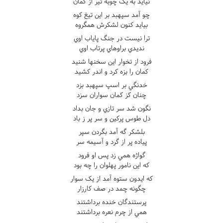
نيايد به يک چوبه تير از کمان
چو آمد سپهبد بر اين تيغ کوه
بيايد کنون لشکرش همگروه
ترا نيست در جنگ پاياب اوي
نديدي براوهاي پرتاب اوي
فرود از تخوار اين سخنها شنيد
کمان را بزه کرد و اندر کشيد
خدنگي بر اسپ سپهبد بزد
چنان کز کمان سواران سزد
نگون شد سر تازي و جان بداد
دل طوس پرکين و سر پر ز باد
بلشکر گه آمد بگردن سپر
پياده پر از گرد و آسيمه سر
گواژه همي زد پس او فرود
که اين نامور پهلوان را چه بود
که ايدون ستوه آمد از يک سوار
چگونه چمد در صف کارزار
پرستندگان خنده برداشتند
همي از چرم نعره برداشتند