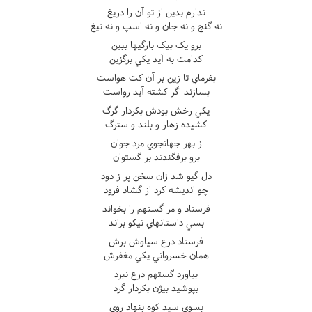
ندارم بدين از تو آن را دريغ
نه گنج و نه جان و نه اسپ و نه تيغ
برو يک بيک بارگيها ببين
کدامت به آيد يکي برگزين
بفرماي تا زين بر آن کت هواست
بسازند اگر کشته آيد رواست
يکي رخش بودش بکردار گرگ
کشيده زهار و بلند و سترگ
ز بهر جهانجوي مرد جوان
برو برفگندند بر گستوان
دل گيو شد زان سخن پر ز دود
چو انديشه کرد از گشاد فرود
فرستاد و مر گستهم را بخواند
بسي داستانهاي نيکو براند
فرستاد درع سياوش برش
همان خسرواني يکي مغفرش
بياورد گستهم درع نبرد
بپوشيد بيژن بکردار گرد
بسوي سپد کوه بنهاد روي