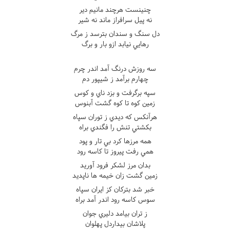
چنينست هرچند مانيم دير
نه پيل سرافراز ماند نه شير
دل سنگ و سندان بترسد ز مرگ
رهايي نيابد ازو بار و برگ
سه روزش درنگ آمد اندر چرم
چهارم برآمد ز شيپور دم
سپه برگرفت و بزد ناي و کوس
زمين کوه تا کوه گشت آبنوس
هرآنکس که ديدي ز توران سپاه
بکشتي تنش را فگندي براه
همه مرزها کرد بي تار و پود
همي رفت پيروز تا کاسه رود
بدان مرز لشکر فرود آوريد
زمين گشت زان خيمه ها ناپديد
خبر شد بترکان کز ايران سپاه
سوس کاسه رود اندر آمد براه
ز تران بيامد دليري جوان
پلاشان بيداردل پهلوان