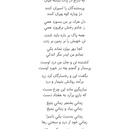
به تاراج دژ پاک بسته ميان
پرستندگان را اسيران کنند
دژ وباره کوه ويران کنند
دل هرک بر من بسوزد همي
ز جانم رخش برفروزد همي
همه پاک بر باره بايد شدن
تن خويش را بر زمين بر زدن
کجا بهر بيژن نماند يکي
نمانم من ايدر مگر اندکي
کشنده تن و جان من درد اوست
پرستار و گنجم چه در خورد اوست
بگفت اين و رخسارگان کرد زرد
برآمد روانش بتيمار و درد
ببازيگري ماند اين چرخ مست
که بازي برآرد به هفتاد دست
زماني بخنجر زماني بتيغ
زماني بباد و زماني بميغ
زماني بدست يکي ناسزا
زماني خود از درد و سختي رها