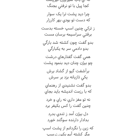
کجا پيل با تو نرفتي بجنگ
چرا ديد پشت ترا يک سوار
که دست تو بودي بهر کارزار
ز ترکي چنين اسپ خسته بدست
برفتي سراسيمه برسان مست
بدو گفت چون کشته شد بارگي
بدو دادمي سر به يکبارگي
همي گفت گفتارهاي درشت
چو بيژن چنان ديد بنمود پشت
برآشفت گيو از گشاد برش
يکي تازيانه بزد بر سرش
بدو گفت نشنيدي از رهنماي
که با رزمت انديشه بايد بجاي
نه تو مغز داري نه راي و خرد
چنين گفت را کس بکيفر برد
دل بيژن آمد ز تندي بدرد
بدادار دارنده سوگند خورد
که زين را نگردانم از پشت اسپ
مگر کشته آيم بکين زرسپ