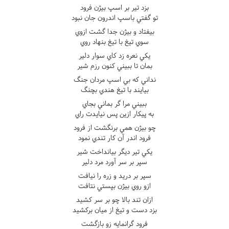
بزد تير بر اسپ بيژن فرود
تو گفتي باسپ اندرون جان نبود
بيفتاد و بيژن جدا گشت ازوي
سوي تيغ با تيغ بنهاد روي
يکي نعره زد کاي سوار دلير
بمان تا ببيني کنون رزم شير
نداني که بي اسپ مردان جنگ
بيايند با تيغ هندي بچنگ
ببيني مرا گر بماني بجاي
به پيکار ازين پس نيايدت راي
چو بيژن همي برنگشت از فرود
فرود اندر آن کار تندي نمود
يکي تير ديگر بيانداخت شير
سپر بر سر آورد مرد دلير
سپر بر دريد و زره را نيافت
ازو روي بيژن بپستي نتافت
ازان تند بالا چو بر سر کشيد
بزد دست و تيغ از ميان برکشيد
فرود گرانمايه زو بازگشت