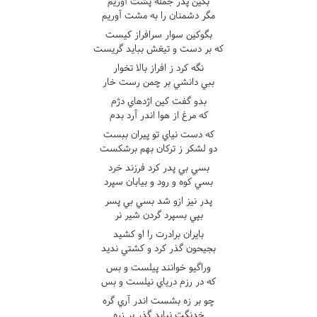
بکين پدر جمله پشت آوريم
مگر دشمنان را به مشت آوريم
بگوکين سوار سرافراز کيست
که بر دست و تيغش ببايد گريست
نگه کرد ز افراز بالا تخوار
ببي دانشي بر چمن رست خار
بدو گفت کين اژدهاي دژم
که مرغ از هوا اندر آرد بدم
که دست نياي تو پيران ببست
دو لشکر ز ترکان بهم برشکست
بسي بي پدر کرد فرزند خرد
بسي کوه و رود و بيابان سپرد
پدر نيز ازو شد بسي بي پسر
بپي بسپرد گردن شير نر
بايران برادرت را او کشيد
بجيحون گذر کرد و کشتي نديد
وراگيو خوانند پيلست و بس
که در رزم درياي نيلست و بس
چو بر زه بشست اندر آري گره
خدنگت نيابد گذر بر زره