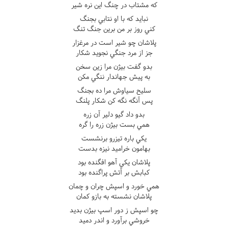
که مشتاب در چنگ اين نره شير
نبايد که با او نتابي بجنگ
کني روز بر من برين جنگ تنگ
پلاشان چو شير است در مرغزار
جز از مرد جنگي نجويد شکار
بدو گفت بيژن مرا زين سخن
به پيش جهاندار ننگي مکن
سليح سياوش مرا ده بجنگ
پس آنگه نگه کن شکار پلنگ
بدو داد گيو دلير آن زره
همي بست بيژن زره را گره
يکي باره تيزرو برنشست
بهامون خراميد نيزه بدست
پلاشان يکي آهو افگنده بود
کبابش بر آتش پراگنده بود
همي خورد و اسپش چران و چمان
پلاشان نشسته به بازو کمان
چو اسپش ز دور اسپ بيژن بديد
خروشي برآورد و اندر دميد