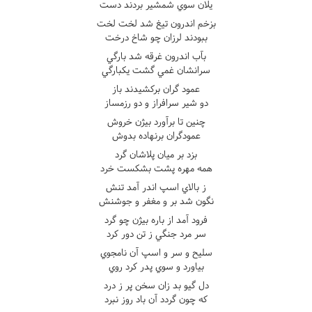
يلان سوي شمشير بردند دست
بزخم اندرون تيغ شد لخت لخت
ببودند لرزان چو شاخ درخت
بآب اندرون غرقه شد بارگي
سرانشان غمي گشت يکبارگي
عمود گران برکشيدند باز
دو شير سرافراز و دو رزمساز
چنين تا برآورد بيژن خروش
عمودگران برنهاده بدوش
بزد بر ميان پلاشان گرد
همه مهره پشت بشکست خرد
ز بالاي اسپ اندر آمد تنش
نگون شد بر و مغفر و جوشنش
فرود آمد از باره بيژن چو گرد
سر مرد جنگي ز تن دور کرد
سليح و سر و اسپ آن نامجوي
بياورد و سوي پدر کرد روي
دل گيو بد زان سخن پر ز درد
که چون گردد آن باد روز نبرد