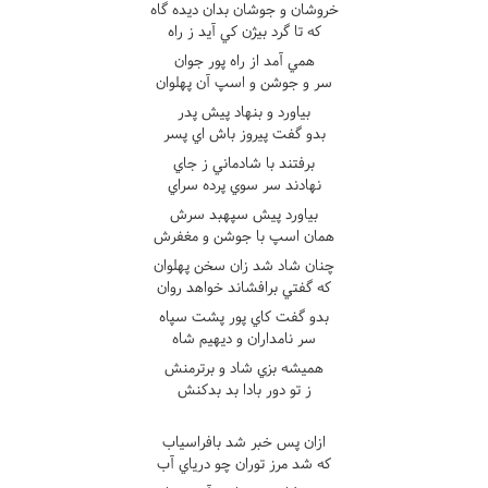
خروشان و جوشان بدان ديده گاه
که تا گرد بيژن کي آيد ز راه
همي آمد از راه پور جوان
سر و جوشن و اسپ آن پهلوان
بياورد و بنهاد پيش پدر
بدو گفت پيروز باش اي پسر
برفتند با شادماني ز جاي
نهادند سر سوي پرده سراي
بياورد پيش سپهبد سرش
همان اسپ با جوشن و مغفرش
چنان شاد شد زان سخن پهلوان
که گفتي برافشاند خواهد روان
بدو گفت کاي پور پشت سپاه
سر نامداران و ديهيم شاه
هميشه بزي شاد و برترمنش
ز تو دور بادا بد بدکنش
ازان پس خبر شد بافراسياب
که شد مرز توران چو درياي آب