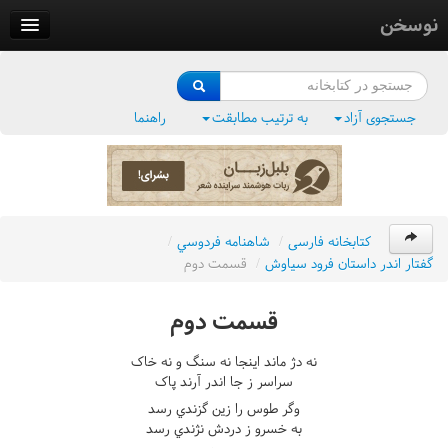
نوسخن
کتابخانه
فرهنگ واژگان
جستجوی آزاد
به ترتیب مطابقت
راهنما
وزن‌یاب
بلبل‌زبان
کتابخانه فارسی
/
شاهنامه فردوسي
/
گفتار اندر داستان فرود سياوش
/
قسمت دوم
قسمت دوم
نه دژ ماند اينجا نه سنگ و نه خاک
سراسر ز جا اندر آرند پاک
وگر طوس را زين گزندي رسد
به خسرو ز دردش نژندي رسد