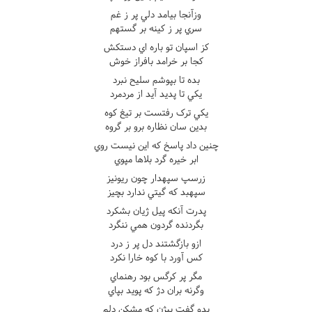
وزآنجا بيامد دلي پر ز غم
سري پر ز کينه بر گستهم
کز اسپان تو باره اي دستکش
کجا بر خرامد بافراز خوش
بده تا بپوشم سليح نبرد
يکي تا پديد آيد از مردمرد
يکي ترک رفتست بر تيغ کوه
بدين سان نظاره برو بر گروه
چنين داد پاسخ که اين نيست روي
ابر خيره گرد بلاها مپوي
زرسپ سپهدار چون ريونيز
سپهبد که گيتي ندارد بچيز
پدرت آنکه پيل ژيان بشکرد
بگردنده گردون همي ننگرد
ازو بازگشتند دل پر ز درد
کس آورد با کوه خارا نکرد
مگر پر کرگس بود رهنماي
وگرنه بران دژ که پويد بپاي
بدو گفت بيژن که مشکن دلم