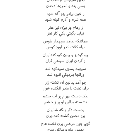
بسي پند و اندرزها دادتان
ز خون برادر چو آگه شود
همه شرم و آذرم کوته شود
ز رهام وز بيژن تيز مغز
نيايد بگيتي يکي کار نغز
هماننگه بيامد سپهدار طوس
براه کلات اندر آورد کوس
چو گودرز و چون گيو کنداوران
ز گردان ايران سپاهي گران
سپهبد بسوي سپدکوه شد
وزانجا بنزديکي انبوه شد
چو آمد ببالين آن کشته زار
بران تخت با مادر افگنده خوار
بيک دست بهرام پر آب چشم
نشسته ببالين او پر ز خشم
بدست دگر زنگه شاوران
برو انجمن گشته کنداوران
گوي چون درختي بران تخت عاج
بديدار ماه و ببالاي ساج