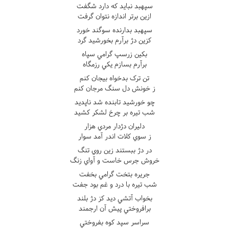
سپهبد نبايد که دارد شگفت
ازين برتر اندازه نتوان گرفت
سپهبد بدارنده سوگند خورد
کزين دژ برآرم بخورشيد گرد
بکين زرسپ گرامي سپاه
برآرم بسازم يکي رزمگاه
تن ترک بدخواه بيجان کنم
ز خونش دل سنگ مرجان کنم
چو خورشيد تابنده شد ناپديد
شب تيره بر چرخ لشکر کشيد
دليران دژدار مردي هزار
ز سوي کلات اندر آمد سوار
در دژ ببستند زين روي تنگ
خروش جرس خاست و آواي زنگ
جريره بتخت گرامي بخفت
شب تيره با درد و غم بود جفت
بخواب آتشي ديد کز دژ بلند
برافروختي پيش آن ارجمند
سراسر سپد کوه بفروختي