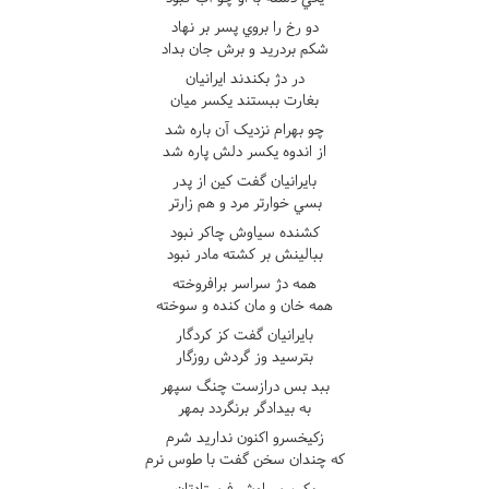
دو رخ را بروي پسر بر نهاد
شکم بردريد و برش جان بداد
در دژ بکندند ايرانيان
بغارت ببستند يکسر ميان
چو بهرام نزديک آن باره شد
از اندوه يکسر دلش پاره شد
بايرانيان گفت کين از پدر
بسي خوارتر مرد و هم زارتر
کشنده سياوش چاکر نبود
ببالينش بر کشته مادر نبود
همه دژ سراسر برافروخته
همه خان و مان کنده و سوخته
بايرانيان گفت کز کردگار
بترسيد وز گردش روزگار
ببد بس درازست چنگ سپهر
به بيدادگر برنگردد بمهر
زکيخسرو اکنون نداريد شرم
که چندان سخن گفت با طوس نرم
بکين سياوش فرستادتان