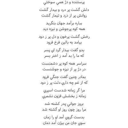
پرستنده و دژ همي سوختي
دلش گشت پر درد و بيدار گشت
روانش پر از درد و تيمار گشت
بباره برآمد جهان بنگريد
همه کوه پرجوشن و نيزه ديد
رخش گشت پرخون و دل پر ز دود
بيامد به بالين فرخ فرود
بدو گفت بيدار گرد اي پسر
که ما را بد آمد ز اختر بسر
سراسر همه کوه پر دشمنست
در دژ پر از نيزه و جوشنست
بمادر چنين گفت جنگي فرود
که از غم چه داري دلت پر ز دود
مرا گر زمانه شدست اسپري
زمانه ز بخشش فزون نشمري
بروز جواني پدر کشته شد
مرا روز چون روز او گشته شد
بدست گروي آمد او را زمان
سوي جان من بيژن آمد دمان