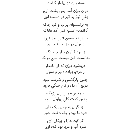
همه باره دژ پرآواز گشت
دوان بيژن آمد پس پشت اوي
يکي تيغ بد تيز در مشت اوي
به برگستوان بر زد و کرد چاک
گرانمايه اسپ اندر آمد بخاک
به دربند حصن اندر آمد فرود
دليران در دژ ببستند زود
ز باره فراوان بباريد سنگ
بدانست کان نيست جاي درنگ
خروشيد بيژن که اي نامدار
ز مردي پياده دلير و سوار
چنين بازگشتي و شرمت نبود
دريغ آن دل و نام جنگي فرود
بيامد بر طوس زان رزمگاه
چنين گفت کاي پهلوان سپاه
سزد گر برزم چنين يک دلير
شود نامبردار يک دشت شير
اگر کوه خارا ز پيکان اوي
شود آب و دريا بود کان اوي