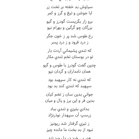
سياوش بد خفته بر تخت زر
ابا جوشن و تيغ و گرز و کمر
برو زار بگريست گودرز و گيو
بزرگان چو گرگين و بهرام نيو
رخ طوس شد پر ز خون جگر
ز درد فرود و ز درد پسر
که تندي پشيماني آردت بار
تو در بوستان تخم تندي مکار
چنين گفت گودرز با طوس و گيو
همان نامداران و گردان نيو
که تندي نه کار سپهبد بود
سپهبد که تندي کند بد بود
جواني بدين سان ز تخم کيان
بدين فر و اين برز و يال و ميان
بدادي بتيزي و تندي بباد
زرسپ آن سپهدار نوذرنژاد
ز تيزي گرفتار شد ريونيز
نبود از بد بخت ما مانده چيز
هنر بي خرد در دل مرد تند