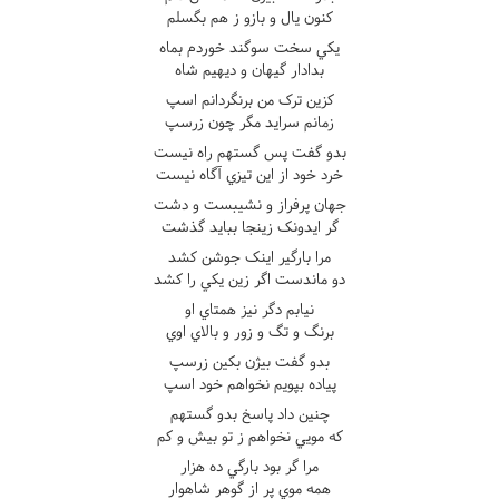
کنون يال و بازو ز هم بگسلم
يکي سخت سوگند خوردم بماه
بدادار گيهان و ديهيم شاه
کزين ترک من برنگردانم اسپ
زمانم سرايد مگر چون زرسپ
بدو گفت پس گستهم راه نيست
خرد خود از اين تيزي آگاه نيست
جهان پرفراز و نشيبست و دشت
گر ايدونک زينجا ببايد گذشت
مرا بارگير اينک جوشن کشد
دو ماندست اگر زين يکي را کشد
نيابم دگر نيز همتاي او
برنگ و تگ و زور و بالاي اوي
بدو گفت بيژن بکين زرسپ
پياده بپويم نخواهم خود اسپ
چنين داد پاسخ بدو گستهم
که مويي نخواهم ز تو بيش و کم
مرا گر بود بارگي ده هزار
همه موي پر از گوهر شاهوار