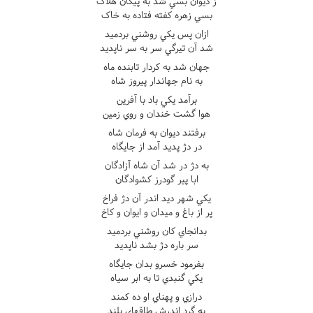
ز ديوان بسي شد به پيکان هلاک
بسي زهره کفته فتاده به خاک
ازان پس يکي روشني بردميد
شد آن تيرگي سر به سر ناپديد
جهان شد به کردار تابنده ماه
به نام جهاندار پيروز شاه
برآمد يکي باد با آفرين
هوا گشت خندان و روي زمين
برفتند ديوان به فرمان شاه
در دژ پديد آمد از جايگاه
به دژ در شد آن شاه آزادگان
ابا پير گودرز کشوادگان
يکي شهر ديد اندر آن دژ فراخ
پر از باغ و ميدان و ايوان و کاخ
بدانجاي کان روشني بردميد
سر باره دژ بشد ناپديد
بفرمود خسرو بدان جايگاه
يکي گنبدي تا به ابر سياه
درازي و پهناي او ده کمند
به گرد اندرش طاقهاي بلند