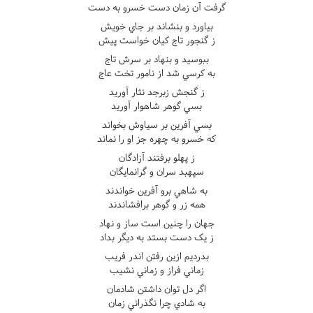
گرفت آن زمان دست خسرو به دست
بياورد و بنشاند بر جاي خويش
ز گنجور تاج کيان خواست پيش
ببوسيد و بنهاد بر سرش تاج
به کرسي شد از نامور تخت عاج
ز گنجش زبرجد نثار آوريد
بسي گوهر شاهوار آوريد
بسي آفرين بر سياوش بخواند
که خسرو به چهره جز او را نماند
ز پهلو برفتند آزادگان
سپهبد سران و گرانمايگان
به شاهي برو آفرين خواندند
همه زر و گوهر برافشاندند
جهان را چنين است ساز و نهاد
ز يک دست بستد به ديگر بداد
بدرديم ازين رفتن اندر فريب
زماني فراز و زماني نشيب
اگر دل توان داشتن شادمان
به شادي چرا نگذراني زمان