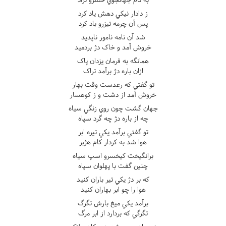
ز دادار نيکي دهش ياد کرد
پس آن چرمه تيزرو باد کرد
شد آن نامه نامور ناپديد
خروش آمد و خاک دژ بردميد
همانگه به فرمان يزدان پاک
ازان باره دژ برآمد تراک
تو گفتي که رعدست وقت بهار
خروش آمد از دشت و ز کوهسار
جهان گشت چون روي زنگي سياه
چه از باره دژ چه گرد سپاه
تو گفتي برآمد يکي تيره ابر
هوا شد به کردار کام هژبر
برانگيخت کيخسرو اسپ سياه
چنين گفت با پهلوان سپاه
که بر دژ يکي تير باران کنيد
هوا را چو ابر بهاران کنيد
برآمد يکي ميغ بارش تگرگ
تگرگي که بردارد از ابر مرگ