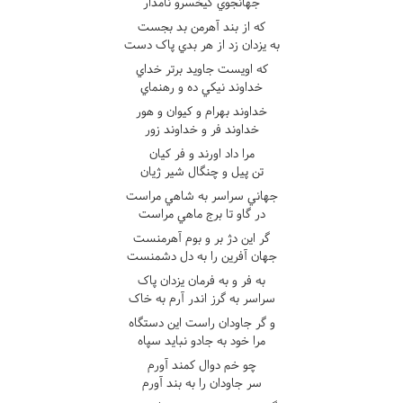
جهانجوي کيخسرو نامدار
که از بند آهرمن بد بجست
به يزدان زد از هر بدي پاک دست
که اويست جاويد برتر خداي
خداوند نيکي ده و رهنماي
خداوند بهرام و کيوان و هور
خداوند فر و خداوند زور
مرا داد اورند و فر کيان
تن پيل و چنگال شير ژيان
جهاني سراسر به شاهي مراست
در گاو تا برج ماهي مراست
گر اين دژ بر و بوم آهرمنست
جهان آفرين را به دل دشمنست
به فر و به فرمان يزدان پاک
سراسر به گرز اندر آرم به خاک
و گر جاودان راست اين دستگاه
مرا خود به جادو نبايد سپاه
چو خم دوال کمند آورم
سر جاودان را به بند آورم