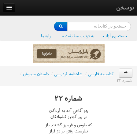
نوسخن
کتابخانه
فرهنگ واژگان
جستجوی آزاد
به ترتیب مطابقت
راهنما
وزن‌یاب
بلبل‌زبان
کتابخانه فارسی
/
شاهنامه فردوسي
/
داستان سياوش
/
شماره ٢٢
شماره ٢٢
چو آگاهي آمد به آزادگان
بر پير گودرز کشوادگان
که طوس و فريبرز گشتند باز
نيارست رفتن بر دژ فراز