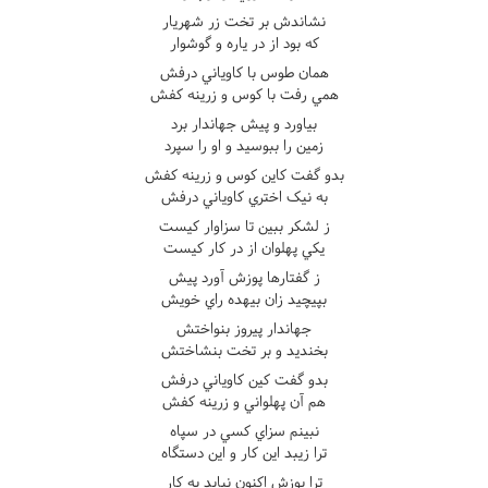
نشاندش بر تخت زر شهريار
که بود از در ياره و گوشوار
همان طوس با کاوياني درفش
همي رفت با کوس و زرينه کفش
بياورد و پيش جهاندار برد
زمين را ببوسيد و او را سپرد
بدو گفت کاين کوس و زرينه کفش
به نيک اختري کاوياني درفش
ز لشکر ببين تا سزاوار کيست
يکي پهلوان از در کار کيست
ز گفتارها پوزش آورد پيش
بپيچيد زان بيهده راي خويش
جهاندار پيروز بنواختش
بخنديد و بر تخت بنشاختش
بدو گفت کين کاوياني درفش
هم آن پهلواني و زرينه کفش
نبينم سزاي کسي در سپاه
ترا زيبد اين کار و اين دستگاه
ترا پوزش اکنون نيايد به کار