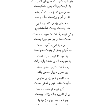
وگر خود خجسته سروش اندرست
به فرمان يزدان يکي لشکرست
همان من نه از دست آهرمنم
که از فر و برزست جان و تنم
به فرمان يزدان کند اين تهي
که اينست پيمان شاهنشهي
يکي نيزه بگرفت خسرو به دست
همان نامه را بر سر نيزه بست
بسان درفشي برآورد راست
به گيتي بجز فر يزدان نخواست
بفرمود تا گيو با نيزه تفت
به نزديک آن بر شده باره رفت
بدو گفت کاين نامه پندمند
ببر سوي ديوار حصن بلند
بنه نامه و نام يزدان بخوان
بگردان عنان تيز و لختي ممان
بشد گيو نيزه گرفته به دست
پر از آفرين جان يزدان پرست
چو نامه به ديوار دژ برنهاد
به نام جهانجوي خسرو نژاد