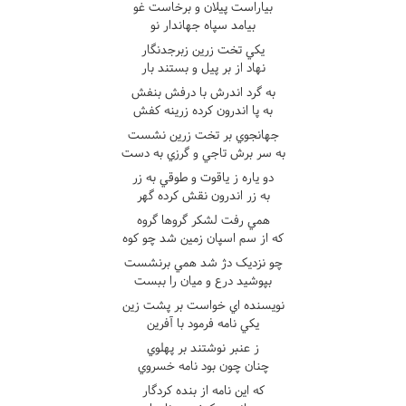
بياراست پيلان و برخاست غو
بيامد سپاه جهاندار نو
يکي تخت زرين زبرجدنگار
نهاد از بر پيل و بستند بار
به گرد اندرش با درفش بنفش
به پا اندرون کرده زرينه کفش
جهانجوي بر تخت زرين نشست
به سر برش تاجي و گرزي به دست
دو ياره ز ياقوت و طوقي به زر
به زر اندرون نقش کرده گهر
همي رفت لشکر گروها گروه
که از سم اسپان زمين شد چو کوه
چو نزديک دژ شد همي برنشست
بپوشيد درع و ميان را ببست
نويسنده اي خواست بر پشت زين
يکي نامه فرمود با آفرين
ز عنبر نوشتند بر پهلوي
چنان چون بود نامه خسروي
که اين نامه از بنده کردگار