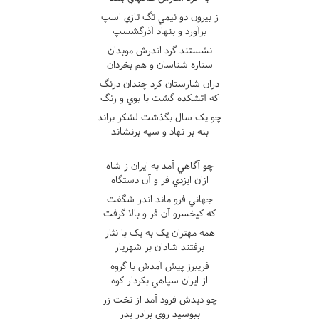
ز بيرون دو نيمي تگ تازي اسپ
برآورد و بنهاد آذرگشسپ
نشستند گرد اندرش موبدان
ستاره شناسان و هم بخردان
دران شارستان کرد چندان درنگ
که آتشکده گشت با بوي و رنگ
چو يک سال بگذشت لشکر براند
بنه بر نهاد و سپه برنشاند
چو آگاهي آمد به ايران ز شاه
ازان ايزدي فر و آن دستگاه
جهاني فرو ماند اندر شگفت
که کيخسرو آن فر و بالا گرفت
همه مهتران يک به يک با نثار
برفتند شادان بر شهريار
فريبرز پيش آمدش با گروه
از ايران سپاهي بکردار کوه
چو ديدش فرود آمد از تخت زر
ببوسيد روي برادر پدر