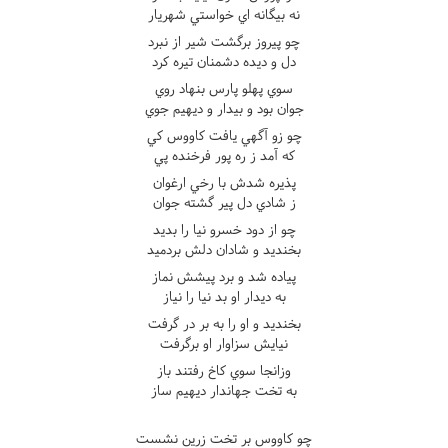
نه بيگانه اي خواستي شهريار
چو پيروز برگشت شير از نبرد
دل و ديده دشمنان تيره کرد
سوي پهلو پارس بنهاد روي
جوان بود و بيدار و ديهيم جوي
چو زو آگهي يافت کاووس کي
که آمد ز ره پور فرخنده پي
پذيره شدش با رخي ارغوان
ز شادي دل پير گشته جوان
چو از دود خسرو نيا را بديد
بخنديد و شادان دلش بردميد
پياده شد و برد پيشش نماز
به ديدار او بد نيا را نياز
بخنديد و او را به بر در گرفت
نيايش سزاوار او برگرفت
وزانجا سوي کاخ رفتند باز
به تخت جهاندار ديهيم ساز
چو کاووس بر تخت زرين نشست