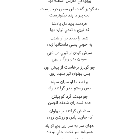
بيهودگي مغزش آشفته بود
به گودرز گفت اين سخن درخورست
لب پير با پند نيکوترست
خردمند بايد دل پادشا
که تيزي و تندي نيارد بها
شما را ببايد بر او شدن
به خوبي بسي داستانها زدن
سرش کردن از تيزي من تهي
نمودن بدو روزگار بهي
چو گودرز برخاست از پيش اوي
پس پهلوان تيز بنهاد روي
برفتند با او سران سپاه
پس رستم اندر گرفتند راه
چو ديدند گرد گو پيلتن
همه نامداران شدند انجمن
ستايش گرفتند بر پهلوان
که جاويد بادي و روشن روان
جهان سر به سر زير پاي تو باد
هميشه سر تخت جاي تو باد