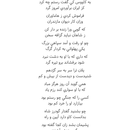
به کاووس کي گفت رستم چه کرد
کز ايران برآوردي امروز گرد
فراموش کردي ز هاماوران
وزان کار ديوان مازندران
که گويي ورا زنده بر دار کن
ز شاهان نبايد گزافه سخن
چو او رفت و آمد سپاهي بزرگ
يکي پهلواني به کردار گرگ
که داري که با او به دشت نبرد
شود برفشاند برو تيره گرد
يلان ترا سر به سر گژدهم
شنيدست و ديدست از بيش و کم
همي گويد آن روز هرگز مباد
که با او سواري کند رزم ياد
کسي را که جنگي چو رستم بود
بيازارد او را خرد کم بود
چو بشنيد گفتار گودرز شاه
بدانست کاو دارد آيين و راه
پشيمان بشد زان کجا گفته بود