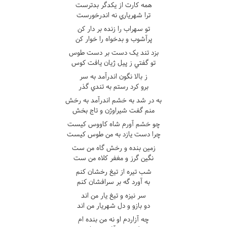
همه کارت از يکدگر بدترست
ترا شهرياري نه اندرخورست
تو سهراب را زنده بر دار کن
پرآشوب و بدخواه را خوار کن
بزد تند يک دست بر دست طوس
تو گفتي ز پيل ژيان يافت کوس
ز بالا نگون اندرآمد به سر
برو کرد رستم به تندي گذر
به در شد به خشم اندرآمد به رخش
منم گفت شيراوژن و تاج بخش
چو خشم آورم شاه کاووس کيست
چرا دست يازد به من طوس کيست
زمين بنده و رخش گاه من ست
نگين گرز و مغفر کلاه من ست
شب تيره از تيغ رخشان کنم
به آورد گه بر سرافشان کنم
سر نيزه و تيغ يار من اند
دو بازو و دل شهريار من اند
چه آزاردم او نه من بنده ام