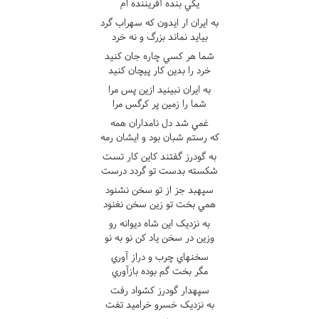
يکي بنده آفريننده ام
به ايران ار ايدون که سهراب گرد
بيايد نماند بزرگ و نه خرد
شما هر کسي چاره جان کنيد
خرد را بدين کار پيچان کنيد
به ايران نبينيد ازين پس مرا
شما را زمين پر کرگس مرا
غمي شد دل نامداران همه
که رستم شبان بود و ايشان رمه
به گودرز گفتند کاين کار تست
شکسته بدست تو گردد درست
سپهبد جز از تو سخن نشنود
همي بخت تو زين سخن نغنود
به نزديک اين شاه ديوانه رو
وزين در سخن ياد کن نو به نو
سخنهاي چرب و دراز آوري
مگر بخت گم بوده بازآوري
سپهدار گودرز کشواد رفت
به نزديک خسرو خراميد تفت