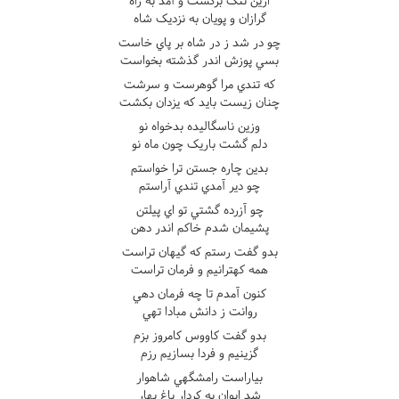
ازين ننگ برگشت و آمد به راه
گرازان و پويان به نزديک شاه
چو در شد ز در شاه بر پاي خاست
بسي پوزش اندر گذشته بخواست
که تندي مرا گوهرست و سرشت
چنان زيست بايد که يزدان بکشت
وزين ناسگاليده بدخواه نو
دلم گشت باريک چون ماه نو
بدين چاره جستن ترا خواستم
چو دير آمدي تندي آراستم
چو آزرده گشتي تو اي پيلتن
پشيمان شدم خاکم اندر دهن
بدو گفت رستم که گيهان تراست
همه کهترانيم و فرمان تراست
کنون آمدم تا چه فرمان دهي
روانت ز دانش مبادا تهي
بدو گفت کاووس کامروز بزم
گزينيم و فردا بسازيم رزم
بياراست رامشگهي شاهوار
شد ايوان به کردار باغ بهار