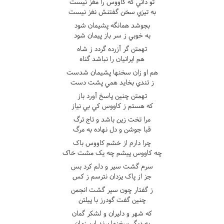
تو داني که کاووس را مغز نيست
به تيزي سخن گفتنش نغز نيست
بجوشد همانگه پشيمان شود
به خوبي ز سر باز پيمان شود
تهمتن گر آزرده گردد ز شاه
هم ايرانيان را نباشد گناه
هم او زان سخنها پشيمان شدست
ز تندي بخايد همي پشت دست
تهمتن چنين پاسخ آورد باز
که هستم ز کاووس کي بي نياز
مرا تخت زين باشد و تاج ترگ
قبا جوشن و دل نهاده به مرگ
چرا دارم از خشم کاووس باک
چه کاووس پيشم چه يک مشت خاک
سرم گشت سير و دلم کرد بس
جز از پاک يزدان نترسم ز کس
ز گفتار چون سير گشت انجمن
چنين گفت گودرز با پيلتن
که شهر و دليران و لشکر گمان
به ديگر سخنها برند اين زمان