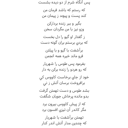
پس آنگاه شرم از دو ديده بشست
که رستم که باشد فرمان من
کند پست و پيچد ز پيمان من
بگير و ببر زنده بردارکن
وزو نيز با من مگردان سخن
ز گفتار او گيو را دل بخست
که بردي برستم بران گونه دست
برآشفت با گيو و با پيلتن
فرو ماند خيره همه انجمن
بفرمود پس طوس را شهريار
که رو هردو را زنده برکن به دار
خود از جاي برخاست کاووس کي
برافروخت برسان آتش ز ني
بشد طوس و دست تهمتن گرفت
بدو مانده پرخاش جويان شگفت
که از پيش کاووس بيرون برد
مگر کاندر آن تيزي افسون برد
تهمتن برآشفت با شهريار
که چندين مدار آتش اندر کنار