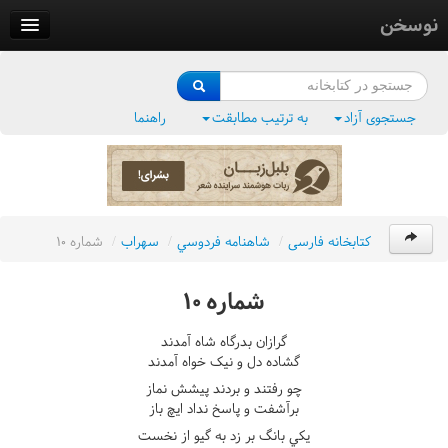
نوسخن
کتابخانه
فرهنگ واژگان
جستجوی آزاد
به ترتیب مطابقت
راهنما
وزن‌یاب
بلبل‌زبان
کتابخانه فارسی
/
شاهنامه فردوسي
/
سهراب
/
شماره ١٠
شماره ١٠
گرازان بدرگاه شاه آمدند
گشاده دل و نيک خواه آمدند
چو رفتند و بردند پيشش نماز
برآشفت و پاسخ نداد ايچ باز
يکي بانگ بر زد به گيو از نخست