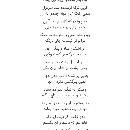
کزين ترک ترسنده شد سرفراز
همي رفت زين گونه چندي به راز
که چونان که گژدهم داد آگهي
همه بوم و بر کرد بايد تهي
چو رستم همي زو بترسد به جنگ
مرا و ترا نيست جاي درنگ
از آشفتن شاه و پيگار اوي
بديدم بدرگاه بر گفت وگوي
ز سهراب يل رفت يکسر سخن
چنين پشت بر شاه ايران مکن
چنين بر شده نامت اندر جهان
بدين بازگشتن مگردان نهان
و ديگر که تنگ اندرآمد سپاه
مکن تيره بر خيره اين تاج و گاه
به رستم بر اين داستانها بخواند
تهمتن چو بشنيد خيره بماند
بدو گفت اگر بيم دارد دلم
نخواهم که باشد ز تن بگسلم