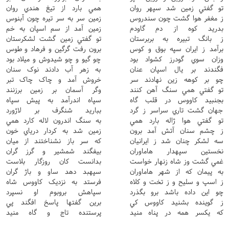
تو گفتي زمين شد سپهر روان
همي بارد از تيغ هندي روان
ز مغفر هوا گشت چون سندروس
زمين سر به سر تيره چون آبنوس
بدريد کوه از دم گاودم
زمين آمد از سم اسپان به خم
ز بانگ تبيره به بربرستان
تو گفتي زمين گشت لشکرستان
برآمد ز ايران سپه بوق و کوس
برون رفت گرگين و فرهاد و طوس
وزان سوي گودرز کشواد بود
چو گيو و چو شيدوش و ميلاد بود
فگندند بر يال اسپان عنان
به زهر آب دادند نوک سنان
چو بر کوهه زين نهادند سر
خروش آمد و چاک چاک تبر
تو گفتي همي سنگ آهن کنند
وگر آسمان بر زمين برزنند
بجنبيد کاووس در قلب گاه
سپاه اندرآمد به پيش سپاه
جهان گشت تاري سراسر ز گرد
بباريد شنگرف بر لاژورد
تو گفتي هوا ژاله بارد همي
به سنگ اندرون لاله کارد همي
ز چشم سنان آتش آمد برون
زمين شد به کردار درياي خون
سه لشکر چنان شد ز ايرانيان
که سر باز نشناختند از ميان
نخستين سپهدار هاماوران
بيفگند شمشير و گرز گران
غمي گشت وز شاه زنهار خواست
بدانست کان روزگار بلاست
به پيمان که از شهر هاماوران
سپهبد دهد ساو و باژ گران
ز اسپ و سليح و ز تخت و کلاه
فرستد به نزديک کاووس شاه
چو اين داده باشد برو بگذرد
سپاهش بروبوم او نسپرد
ز گوينده بشنيد کاووس کي
برين گفتها پاسخ افگند پي
که يکسر همه در پناه منيد
پرستنده تاج و گاه منيد