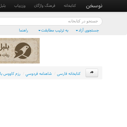
نوسخن
کتابخانه
فرهنگ واژگان
وزن‌یاب
بلبل
جستجوی آزاد
به ترتیب مطابقت
راهنما
کتابخانه فارسی
/
شاهنامه فردوسي
/
رزم کاووس با 