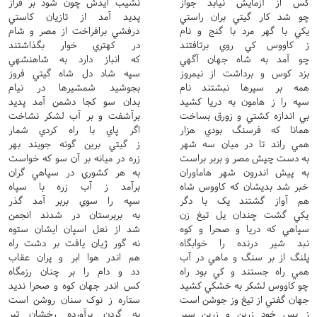
کس از آزمايش نيابد جواز
نشيب آيدش چون شود بر فراز
چو شد کار گيتي بران راستي
پديد آمد از تازيان کاستي
يکي با گهر مرد با گنج و نام
درفشي برافراخت از مصر و شام
ز کاووس کي روي برتافتند
در کهتري خوار بگذاشتند
چو آمد به شاه جهان آگهي
که انباز دارد به شاهنشهي
بزد کوس و برداشت از نيمروز
سپه شاد دل شاه گيتي فروز
همه بر سپرها نبشتند نام
بجوشيد شمشيرها در نيام
سپه را ز هامون به دريا کشيد
بدان سو کجا دشمن آمد پديد
بي اندازه کشتي و زورق بساخت
برآشفت و بر آب لشکر نشاخت
همانا که فرسنگ بودي هزار
اگر پاي با راه کردي شمار
همي راند تا در ميان سه شهر
ز گيتي برين گونه جويند بهر
به دست چپش مصر و بربر براست
زره در ميانه بر آن سو که خواست
به پيش اندرون شهر هاماوران
به هر کشوري در سپاهي گران
خبر شد بديشان که کاووس شاه
برآمد ز آب زره با سپاه
هم آواز گشتند يک با دگر
سپه را سوي بربر آمد گذر
يکي گشت چندان يل تيغ زن
به بربرستان در شدند انجمن
سپاهي که دريا و صحرا و کوه
شد از نعل اسپان ايشان ستوه
نبد شير درنده را خوابگاه
نه گور ژيان يافت بر دشت راه
پلنگ از بر سنگ و ماهي در آب
هم اندر هوا ابر و پران عقاب
همي راه جستند و کي بود راه
دد و دام را بر چنان رزمگاه
چو کاووس لشکر به خشکي کشيد
کس اندر جهان کوه و صحرا نديد
جهان گفتي از تيغ وز جوشن است
ستاره ز نوک سنان روشن است
ز بس خود زرين و زرين سپر
به گردن برآورده رخشان تبر