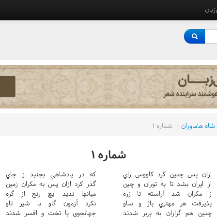
‌زبان
شاه هاماوران
/
شماره ١
شماره ١
ازان پس چنين کرد کاووس راي
که در پادشاهي بجنبد ز جاي
از ايران بشد تا به توران و چين
گذر کرد ازان پس به مکران زمين
ز مکران شد آراسته تا زره
ميانها نديد ايچ رنج از گره
پذيرفت هر مهتري باژ و ساو
نکرد آزمون گاو با شير تاو
چنين هم گرازان به بربر شدند
جهانجوي با تخت و افسر شدند