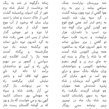
شه بربرستان بياراست جنگ
زمانه دگرگونه تر شد به رنگ
سپاهي بيامد ز بربر به رزم
که برخاست از لشکر شاه بزم
هوا گفتي از نيزه چون بيشه گشت
خور از گرد اسپان پرانديشه گشت
ز گرد سپه پيل شد ناپديد
کس از خاک دست و عنان را نديد
به زخم اندر آمد همي فوج فوج
بران سان که برخيزد از آب موج
چو گودرز گيتي بران گونه ديد
عمود گران از ميان برکشيد
بزد اسپ با نامداران هزار
ابا نيزه و تير جوشن گذار
برآويخت و بدريد قلب سپاه
دمان از پس اندر همي رفت شاه
تو گفتي ز بربر سواري نماند
به گرد اندرون نيزه داري نماند
به شهر اندرون هرکه بد سالخورد
چو برگشته ديدند باد نبرد
همه پيش کاووس شاه آمدند
جگرخسته و پرگناه آمدند
که ما شاه را چاکر و بنده ايم
همه باژ را گردن افگنده ايم
به جاي درم زر و گوهر دهيم
سپاسي ز گنجور بر سر نهيم
ببخشود کاووس و بنواختشان
يکي راه و آيين نو ساختشان
وزان جايگه بانگ سنج و دراي
برآمد ابا ناله کره ناي
چو آمد بر شهر مکران گذر
سوي کوه قاف آمد و باختر
چو آگاهي آمد بريشان ز شاه
نيايش کنان برگرفتند راه
پذيره شدندش همه مهتران
به سر برنهادند باژ گران
چو فرمان گزيدند بگرفت راه
بي آزار رفتند شاه و سپاه
سپه ره سوي زابلستان کشيد
به مهماني پور دستان کشيد
ببد شاه يک ماه در نيمروز
گهي رود و مي خواست گه باز و يوز
برين برنيامد بسي روزگار
که بر گوشه گلستان رست خار