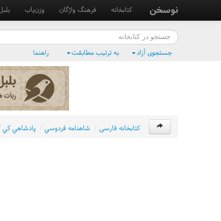
نوسخن
کتابخانه
فرهنگ واژگان
وزن‌یاب
بلبل
جستجوی آزاد
به ترتیب مطابقت
راهنما
کتابخانه فارسی
/
شاهنامه فردوسي
/
پادشاهي کي کا