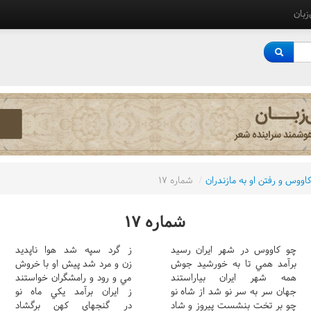
‌زبان
ووس و رفتن او به مازندران
/
شماره ١٧
شماره ١٧
چو کاووس در شهر ايران رسيد
ز گرد سپه شد هوا ناپديد
برآمد همي تا به خورشيد جوش
زن و مرد شد پيش او با خروش
همه شهر ايران بياراستند
مي و رود و رامشگران خواستند
جهان سر به سر نو شد از شاه نو
ز ايران برآمد يکي ماه نو
چو بر تخت بنشست پيروز و شاد
در گنجهاي کهن برگشاد