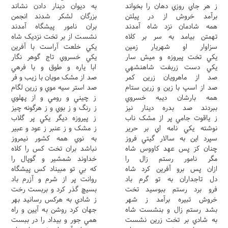
ز هر جاي روزي دهان را بخواند
به ديوان دينار دادن نشاند
برآمد خروش از در پيلتن
بزرگان لشکر شدند انجمن
همه شادمان نزد شاه آمدند
بران نامور پيشگاه آمدند
تهمتن بيامد به سر بر کلاه
نشست از بر تخت نزديک شاه
سزاوار او شهريار زمين
يکي خلعت آراست با آفرين
يکي تخت پيروزه و ميش سار
يکي خسروي تاج گوهر نگار
يکي دست زربفت شاهنشهي
ابا ياره و طوق و با فرهي
صد از ماهرويان زرين کمر
صد از مشک مويان با زيب و فر
صد از اسپ با زين و زرين ستام
صد استر سيه موي و زرين لگام
همه بارشان ديبه خسروي
ز چيني و رومي و از پهلوي
ببردند صد بدره دينار نيز
ز رنگ و ز بوي و ز هرگونه چيز
ز ياقوت جامي پر از مشک ناب
ز پيروزه ديگر يکي پر گلاب
نوشته يکي نامه اي بر حرير
ز مشک و ز عنبر ز عود و عبير
سپرد اين به سالار گيتي فروز
به نوي همه کشور نيمروز
چنان کز پس عهد کاووس شاه
نباشد بران تخت کس را کلاه
مگر نامور رستم زال را
خداوند شمشير و گوپال را
ازان پس برو آفرين کرد شاه
که بي تو مبيناد کس پيشگاه
دل تاجداران به تو گرم باد
روانت پر از شرم و آزرم باد
فرو برد رستم ببوسيد تخت
بسيچ گذر کرد و بربست رخت
خروش تبيره برآمد ز شهر
ز شادي به هرکس رسانيد بهر
بشد رستم زال و بنشست شاه
جهان کرد روشن به آيين و راه
به شادي بر تخت زرين نشست
همي جور و بيداد را در ببست