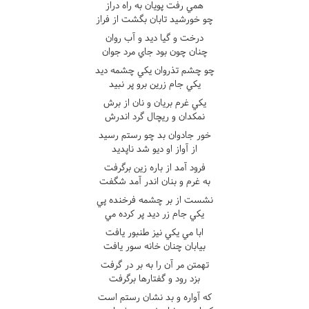
همي رفت پويان به راه دراز
چو خورشيد تابان بگشت از فراز
درخت و گيا ديد و آب روان
چنان چون بود جاي مرد جوان
چو چشم تذروان يکي چشمه ديد
يکي جام زرين برو پر نبيد
يکي غرم بريان و نان از برش
نمکدان و ريچال گرد اندرش
خور جادوان بد چو رستم رسيد
از آواز او ديو شد ناپديد
فرود آمد از باره زين برگرفت
به غرم و بنان اندر آمد شگفت
نشست از بر چشمه فرخنده پي
يکي جام زر ديد پر کرده مي
ابا مي يکي نيز طنبور يافت
بيابان چنان خانه سور يافت
تهمتن مر آن را به بر در گرفت
بزد رود و گفتارها برگرفت
که آواره و بد نشان رستم است