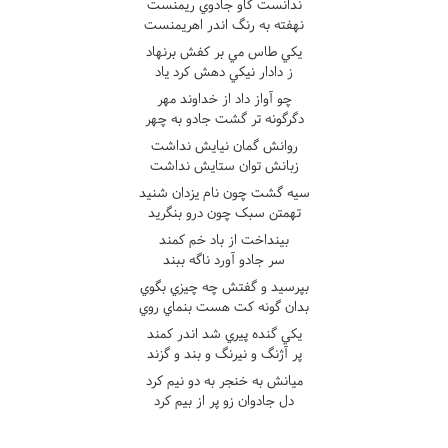
ندانست کاو جادوي ريمنست
نهفته به رنگ اندر اهريمنست
يکي طاس مي بر کفش برنهاد
ز دادار نيکي دهش کرد ياد
چو آواز داد از خداوند مهر
دگرگونه تر گشت جادو به چهر
روانش گمان نيايش نداشت
زبانش توان ستايش نداشت
سيه گشت چون نام يزدان شنيد
تهمتن سبک چون درو بنگريد
بينداخت از باد خم کمند
سر جادو آورد ناگه ببند
بپرسيد و گفتش چه چيزي بگوي
بدان گونه کت هست بنماي روي
يکي گنده پيري شد اندر کمند
پر آژنگ و نيرنگ و بند و گزند
ميانش به خنجر به دو نيم کرد
دل جادوان زو پر از بيم کرد