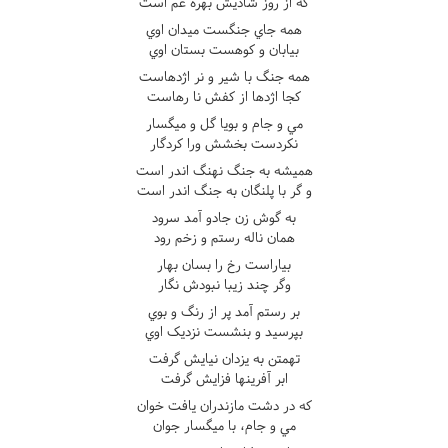
که از روز شاديش بهره غم است
همه جاي جنگست ميدان اوي
بيابان و کوهست بستان اوي
همه جنگ با شير و نر اژدهاست
کجا اژدها از کفش نا رهاست
مي و جام و بويا گل و ميگسار
نکردست بخشش ورا کردگار
هميشه به جنگ نهنگ اندر است
و گر با پلنگان به جنگ اندر است
به گوش زن جادو آمد سرود
همان ناله رستم و زخم رود
بياراست رخ را بسان بهار
وگر چند زيبا نبودش نگار
بر رستم آمد پر از رنگ و بوي
بپرسيد و بنشست نزديک اوي
تهمتن به يزدان نيايش گرفت
ابر آفرينها فزايش گرفت
که در دشت مازندران يافت خوان
مي و جام، با ميگسار جوان