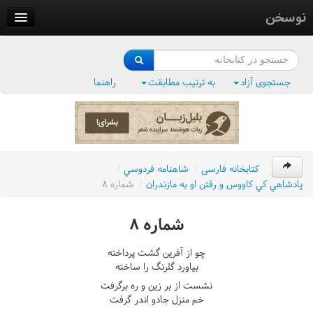
نوسخن
کتابخانه
فرهنگ واژگان
جستجوی آزاد
به ترتیب مطابقت
راهنما
وزن‌یاب
بلبل‌زبان
کتابخانه فارسی
/
شاهنامه فردوسي
/
پادشاهي کي کاووس و رفتن او به مازندران
/
شماره ٨
شماره ٨
چو از آفرين گشت پرداخته
بياورد گلرنگ را ساخته
نشست از بر زين و ره برگرفت
خم منزل جادو اندر گرفت