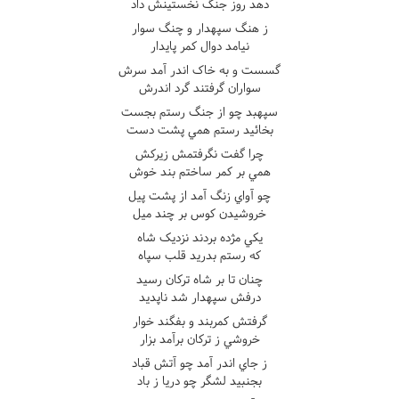
دهد روز جنگ نخستينش داد
ز هنگ سپهدار و چنگ سوار
نيامد دوال کمر پايدار
گسست و به خاک اندر آمد سرش
سواران گرفتند گرد اندرش
سپهبد چو از جنگ رستم بجست
بخائيد رستم همي پشت دست
چرا گفت نگرفتمش زيرکش
همي بر کمر ساختم بند خوش
چو آواي زنگ آمد از پشت پيل
خروشيدن کوس بر چند ميل
يکي مژده بردند نزديک شاه
که رستم بدريد قلب سپاه
چنان تا بر شاه ترکان رسيد
درفش سپهدار شد ناپديد
گرفتش کمربند و بفگند خوار
خروشي ز ترکان برآمد بزار
ز جاي اندر آمد چو آتش قباد
بجنبيد لشگر چو دريا ز باد