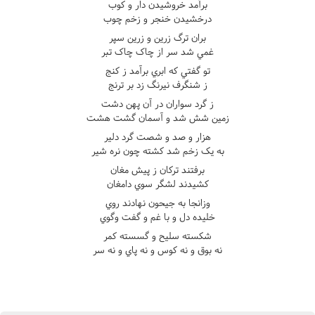
برآمد خروشيدن دار و کوب
درخشيدن خنجر و زخم چوب
بران ترگ زرين و زرين سپر
غمي شد سر از چاک چاک تبر
تو گفتي که ابري برآمد ز کنج
ز شنگرف نيرنگ زد بر ترنج
ز گرد سواران در آن پهن دشت
زمين شش شد و آسمان گشت هشت
هزار و صد و شصت گرد دلير
به يک زخم شد کشته چون نره شير
برفتند ترکان ز پيش مغان
کشيدند لشگر سوي دامغان
وزانجا به جيحون نهادند روي
خليده دل و با غم و گفت وگوي
شکسته سليح و گسسته کمر
نه بوق و نه کوس و نه پاي و نه سر