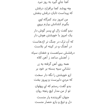
کجا جاي گيرد به روز نبرد
چه پوشد کجا برافرازد درفش
که پيداست تابان درفش بنفش
من امروز بند کمرگاه اوي
بگيرم کشانش بيارم بروي
بدو گفت زال اي پسر گوش دار
يک امروز با خويشتن هوش دار
که آن ترک در جنگ نر اژدهاست
در آهنگ و در کينه ابر بلاست
درفشش سياهست و خفتان سياه
ز آهنش ساعد ز آهن کلاه
همه روي آهن گرفته به زر
نشاني سيه بسته بر خود بر
ازو خويشتن را نگه دار سخت
که مردي دليرست و پيروز بخت
بدو گفت رستم که اي پهلوان
تو از من مدار ايچ رنجه روان
جهان آفريننده يار منست
دل و تيغ و بازو حصار منست