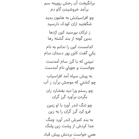
برانگيخت آن رخش رويينه سم
برآمد خروشيدن گاو دم
چو افراسيابش به هامون بديد
شگفتيد ازان کودک نارسيد
ز ترکان بپرسيد کين اژدها
بدين گونه از بند گشته رها
کدامست کين را ندانم به نام
يکي گفت کاين پور دستان سام
نبيني که با گرز سام آمدست
جوانست و جوياي نام آمدست
به پيش سپاه آمد افراسياب
چو کشتي که موجش برآرد ز آب
چو رستم ورا ديد بفشارد ران
بگردن برآورد گرز گران
چو تنگ اندر آورد با او زمين
فرو کرد گرز گران را به زين
به بند کمرش اندر آورد چنگ
جدا کردش از پشت زين پلنگ
همي خواست بردنش پيش قباد