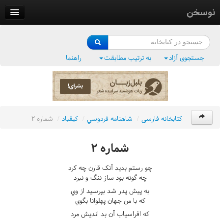
نوسخن
کتابخانه
فرهنگ واژگان
جستجوی آزاد
به ترتیب مطابقت
راهنما
وزن‌یاب
بلبل‌زبان
کتابخانه فارسی
/
شاهنامه فردوسي
/
کيقباد
/
شماره ٢
شماره ٢
چو رستم بديد آنک قارن چه کرد
چه گونه بود ساز ننگ و نبرد
به پيش پدر شد بپرسيد از وي
که با من جهان پهلوانا بگوي
که افراسياب آن بد انديش مرد