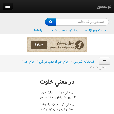
نوسخن
کتابخانه
فرهنگ واژگان
جستجوی آزاد
به ترتیب مطابقت
راهنما
وزن‌یاب
بلبل‌زبان
کتابخانه فارسی
/
جام جم اوحدي مراغي
/
جام جم
/
در معني خلوت
در معني خلوت
پر دلي بايد از عوايق دور
تا درين خلوتش دهند حضور
پر دلي کو ز جان نينديشد
سخن آب و نان نينديشد