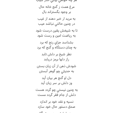
مرغ همت ز گنج خانه حال
بر وجود بگستراند بال
به مريد ار خبر دهند از غيب
در چنين حالتي نباشد عيب
تا به شيخش يقين درست شود
به رياضت امين و رست شود
بشناسد جزاي رنج که برد
به چنان دستگاه و گنج که برد
نظر شيخ بر دلش تابد
راز دلها برمز دريابد
شودش ذهن از آن زبان بستن
به حديثي چو گوهر آبستن
دل او گنج هر بيان آيد
وز دلش بر سر زبان آيد
به چنين نيستي چو گردد هست
دلش از جام فقر گردد مست
نسيه و نقد خود بر اندازد
صدق دستور حال خود سازد