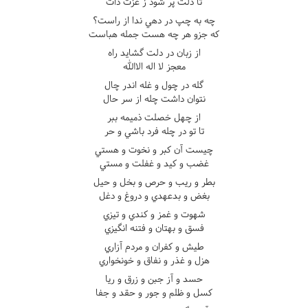
تا دلت پر شود ز عزت ذات
چه به چپ در دهي ندا از راست؟
که جزو هر چه هست جمله هباست
از زبان در دلت گشايد راه
معجز لا اله الاالله
گله در چول و غله اندر چال
نتوان داشت چله از سر حال
از چهل خصلت ذميمه ببر
تا تو در چله فرد باشي و حر
چيست آن کبر و نخوت و هستي
غضب و کيد و غفلت و مستي
بطر و ريب و حرص و بخل و حيل
بغض و بدعهدي و دروغ و دغل
شهوت و غمز و کندي و تيزي
فسق و بهتان و فتنه انگيزي
طيش و کفران و مردم آزاري
هزل و غذر و نفاق و خونخواري
حسد و آز جبن و زرق و ريا
کسل و ظلم و جور و حقد و جفا