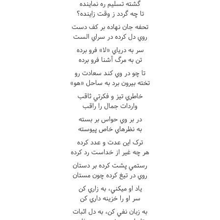
گشته تسليم ره نماينده
تا چه گردد ز وقت زاينده؟
تحفه جان نهاده بر کف دست
روي دل کرده در سراي الست
سر به درياي «لا» فرو برده
تن به مرگ آشنا فرو برده
تا چو در وي کند سعادت رو
تخته بيرون برد به ساحل «هو»
خاطري تيز و فکرتي ثاقب
واردات جمال را راقب
در بر وي حواس بر بسته
به نظرهاي خاص پيوسته
ترک اين عدت و عدد کرده
هر چه غير از خداست رد کرده
رستمي پشت کرده بر دستان
روي در تيغ کرده چون مستان
ياد او ميکني، به زاري کن
سر او را خزينه داري کن
به زبان نفي کن، به دل اثبات