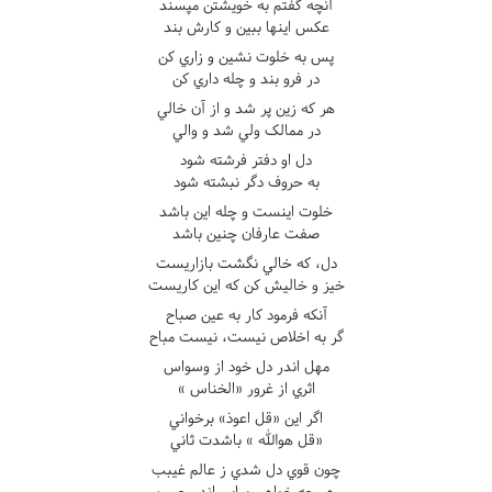
آنچه گفتم به خويشتن مپسند
عکس اينها ببين و کارش بند
پس به خلوت نشين و زاري کن
در فرو بند و چله داري کن
هر که زين پر شد و از آن خالي
در ممالک ولي شد و والي
دل او دفتر فرشته شود
به حروف دگر نبشته شود
خلوت اينست و چله اين باشد
صفت عارفان چنين باشد
دل، که خالي نگشت بازاريست
خيز و خاليش کن که اين کاريست
آنکه فرمود کار به عين صباح
گر به اخلاص نيست، نيست مباح
مهل اندر دل خود از وسواس
اثري از غرور «الخناس »
اگر اين «قل اعوذ» برخواني
«قل هوالله » باشدت ثاني
چون قوي دل شدي ز عالم غيبب
هر چه خواهي بيابي اندر جيب