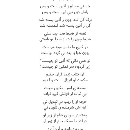
هستي مسلم ز آئين است و بس
باطن دين نبي اين است و بس
برگ گل شد چون ز آئين بسته شد
گل ز آئين بسته شد گلدسته شد
نغمه از ضبط صدا پيداستي
ضبط چون رفت از صدا غوغاستي
در گلوي ما نفس موج هواست
چون هوا پا بند ني گردد نواست
تو همي داني که آئين تو چيست؟
زير گردون سر تمکين تو چيست؟
آن کتاب زنده قرآن حکيم
حکمت او لايزال است و قديم
نسخه ي اسرار تکوين حيات
بي ثبات از قوتش گيرد ثبات
حرف او را ريب ني تبديل ني
آيه اش شرمنده ي تأويل ني
پخته تر سوداي خام از زور او
درفتد با سنگ جام از زور او
مي برد پابند و آزاد آورد