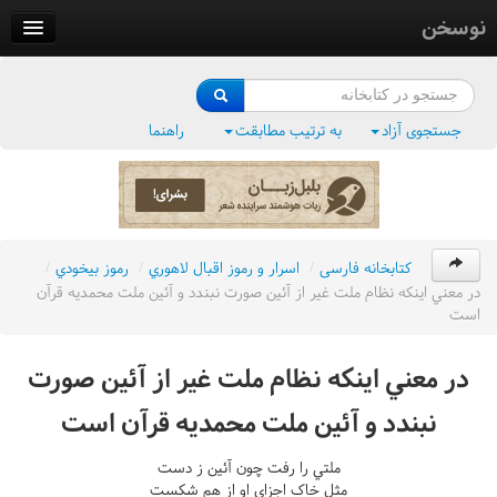
نوسخن
کتابخانه
فرهنگ واژگان
جستجوی آزاد
به ترتیب مطابقت
راهنما
وزن‌یاب
بلبل‌زبان
کتابخانه فارسی
/
اسرار و رموز اقبال لاهوري
/
رموز بيخودي
/
در معني اينکه نظام ملت غير از آئين صورت نبندد و آئين ملت محمديه قرآن
است
در معني اينکه نظام ملت غير از آئين صورت
نبندد و آئين ملت محمديه قرآن است
ملتي را رفت چون آئين ز دست
مثل خاک اجزاي او از هم شکست