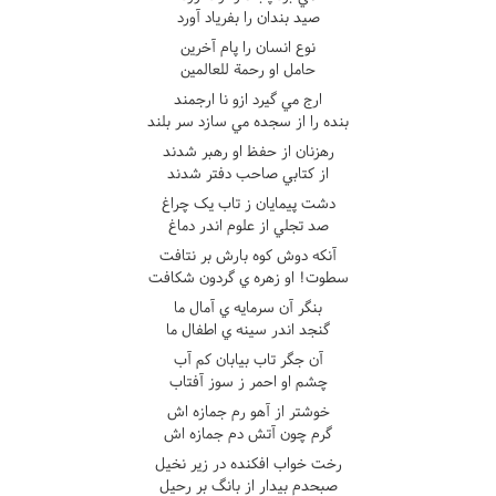
صيد بندان را بفرياد آورد
نوع انسان را پام آخرين
حامل او رحمة للعالمين
ارج مي گيرد ازو نا ارجمند
بنده را از سجده مي سازد سر بلند
رهزنان از حفظ او رهبر شدند
از کتابي صاحب دفتر شدند
دشت پيمايان ز تاب يک چراغ
صد تجلي از علوم اندر دماغ
آنکه دوش کوه بارش بر نتافت
سطوت! او زهره ي گردون شکافت
بنگر آن سرمايه ي آمال ما
گنجد اندر سينه ي اطفال ما
آن جگر تاب بيابان کم آب
چشم او احمر ز سوز آفتاب
خوشتر از آهو رم جمازه اش
گرم چون آتش دم جمازه اش
رخت خواب افکنده در زير نخيل
صبحدم بيدار از بانگ بر رحيل