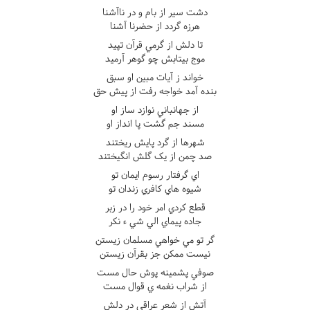
دشت سير از بام و در ناآشنا
هرزه گردد از حضرنا آشنا
تا دلش از گرمي قرآن تپيد
موج بيتابش چو گوهر آرميد
خواند ز آيات مبين او سبق
بنده آمد خواجه رفت از پيش حق
از جهانباني نوازد ساز او
مسند جم گشت پا انداز او
شهرها از گرد پايش ريختند
صد چمن از يک گلش انگيختند
اي گرفتار رسوم ايمان تو
شيوه هاي کافري زندان تو
قطع کردي امر خود را در زبر
جاده پيماي الي شي ء نکر
گر تو مي خواهي مسلمان زيستن
نيست ممکن جز بقرآن زيستن
صوفي پشمينه پوش حال مست
از شراب نغمه ي قوال مست
آتش از شعر عراقي در دلش