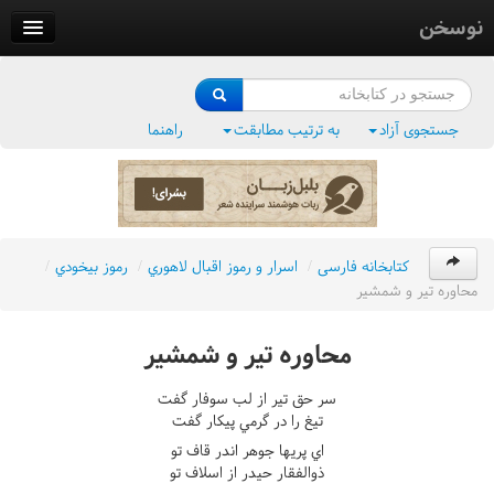
نوسخن
کتابخانه
فرهنگ واژگان
جستجوی آزاد
به ترتیب مطابقت
راهنما
وزن‌یاب
بلبل‌زبان
کتابخانه فارسی
/
اسرار و رموز اقبال لاهوري
/
رموز بيخودي
/
محاوره تير و شمشير
محاوره تير و شمشير
سر حق تير از لب سوفار گفت
تيغ را در گرمي پيکار گفت
اي پريها جوهر اندر قاف تو
ذوالفقار حيدر از اسلاف تو