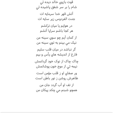
قوت بازوي خالد ديده ئي
شام را بر سر شفق پاشيده ئي
آتش قهر خدا سرمايه ات
جنت الفردوس زير سايه ات
در هوايم يا ميان ترکشم
هر کجا باشم سراپا آتشم
از کمان آيم چو سوي سينه من
نيک مي بينم به توي سينه من
گر نباشد در ميان قلب سليم
فارغ از انديشه هاي يأس و بيم
چاک چاک از نوک خود گردانمش
نيمه ئي از موج خون پوشانمش
ور صفاي او ز قلب مؤمن است
ظاهرش روشن ز نور باطن است
از تف او آب گردد جان من
همچو شبنم مي چکد پيکان من