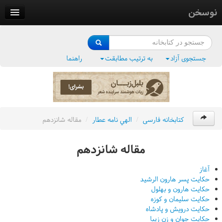
نوسخن
کتابخانه
فرهنگ واژگان
جستجوی آزاد
به ترتیب مطابقت
راهنما
وزن‌یاب
بلبل‌زبان
کتابخانه فارسی
/
الهي نامه عطار
/
مقاله شانزدهم
مقاله شانزدهم
آغاز
حکايت پسر هارون الرشيد
حکايت هارون و بهلول
حکايت سليمان و کوزه
حکايت درويش و پادشاه
حکايت جوان و زن زيبا