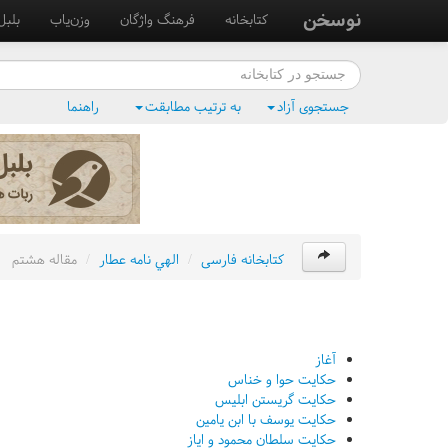
نوسخن
کتابخانه
فرهنگ واژگان
وزن‌یاب
بلبل
جستجوی آزاد
به ترتیب مطابقت
راهنما
کتابخانه فارسی
/
الهي نامه عطار
/
مقاله هشتم
آغاز
حکايت حوا و خناس
حکايت گريستن ابليس
حکايت يوسف با ابن يامين
حکايت سلطان محمود و اياز