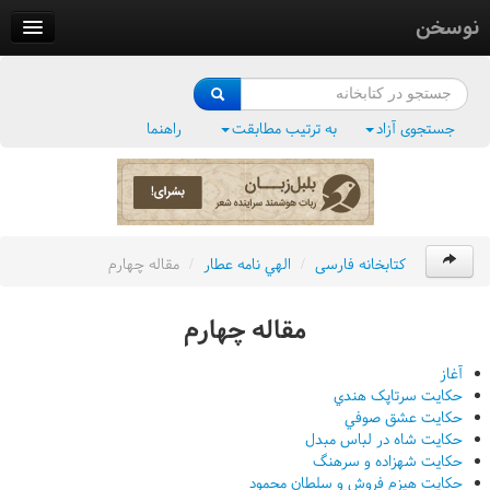
نوسخن
کتابخانه
فرهنگ واژگان
جستجوی آزاد
به ترتیب مطابقت
راهنما
وزن‌یاب
بلبل‌زبان
کتابخانه فارسی
/
الهي نامه عطار
/
مقاله چهارم
مقاله چهارم
آغاز
حکايت سرتاپک هندي
حکايت عشق صوفي
حکايت شاه در لباس مبدل
حکايت شهزاده و سرهنگ
حکايت هيزم فروش و سلطان محمود