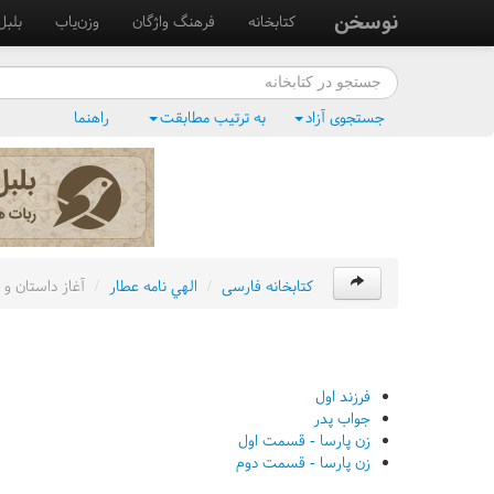
نوسخن
کتابخانه
فرهنگ واژگان
وزن‌یاب
بلبل
جستجوی آزاد
به ترتیب مطابقت
راهنما
کتابخانه فارسی
/
الهي نامه عطار
/
آغاز داستان و 
فرزند اول
جواب پدر
زن پارسا - قسمت اول
زن پارسا - قسمت دوم