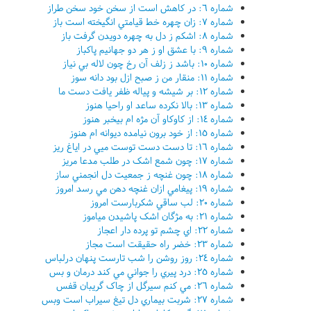
شماره ٦: در کاهش است از سخن خود سخن طراز
شماره ٧: زان چهره خط قيامتي انگيخته است باز
شماره ٨: اشکم ز دل به چهره دويدن گرفت باز
شماره ٩: با عشق او ز هر دو جهانيم پاکباز
شماره ١٠: باشد ز زلف آن رخ چون لاله بي نياز
شماره ١١: منقار من ز صبح ازل بود دانه سوز
شماره ١٢: بر شيشه و پياله ظفر يافت دست ما
شماره ١٣: بالا نکرده ساعد او راحيا هنوز
شماره ١٤: از کاوکاو آن مژه ام بيخبر هنوز
شماره ١٥: از خود برون نيامده ديوانه ام هنوز
شماره ١٦: تا دست دست توست ميي در اياغ ريز
شماره ١٧: چون شمع اشک در طلب مدعا مريز
شماره ١٨: چون غنچه ز جمعيت دل انجمني ساز
شماره ١٩: پيغامي ازان غنچه دهن مي رسد امروز
شماره ٢٠: لب ساقي شکربارست امروز
شماره ٢١: به مژگان اشک پاشيدن مياموز
شماره ٢٢: اي چشم تو پرده دار اعجاز
شماره ٢٣: خضر راه حقيقت است مجاز
شماره ٢٤: روز روشن را شب تارست پنهان درلباس
شماره ٢٥: درد پيري را جواني مي کند درمان و بس
شماره ٢٦: مي کنم سيرگل از چاک گريبان قفس
شماره ٢٧: شربت بيماري دل تيغ سيراب است وبس