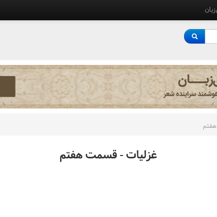
‌زبان
هفتم
غزليات - قسمت هفتم