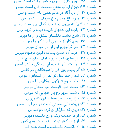
شماره ٢٨: گوهر کامل عياران چشم نمناک است وبس
شماره ٢٩: دوزخ ارباب معني صحبت قال است وبس
شماره ٣٠: از دل آگاه در عالم همين نام است و بس
شماره ٣١: ميوه باغ اميدم داغ حرمان است و بس
شماره ٣٢: پامنه بيرون زحد خود کمال اين است و بس
شماره ٣٣: يارب اين جانهاي غربت ديده را فرياد رس
شماره ٣٤: شرح دشت دلگشاي عشق را از ما مپرس
شماره ٣٥: هيچ کار از ما نمي آيد ز کار ما مپرس
شماره ٣٦: سر گرانيهاي او رااز من حيران مپرس
شماره ٣٧: حرف آن حسن بسامان ازمن مجنون مپرس
شماره ٣٨: در جنون فکر سرو سامان ندارد هيچ کس
شماره ٣٩: نيست ما را شکوه اي از تنگي جا در قفس
شماره ٤٠: گر ببينم روي گل را صبحگاهي در قفس
شماره ٤١: شد ز خط لعل تو ايمن ز شبيخون هوس
شماره ٤٢: طاق ابروي توازکون ومکان مارا بس
شماره ٤٣: حجت شور قيامت لب خندان تو بس
شماره ٤٤: داشت امروز رخ يار حجابي که مپرس
شماره ٤٥: بازدارم به نظر خط غباري که مپرس
شماره ٤٦: زپرده داري هستي است در حجاب، نفس
شماره ٤٧: دردي که سازگار تو گردد دواشناس
شماره ٤٨: از ما حديث زلف و رخ دلستان مپرس
شماره ٤٩: از زلف کافر تو نجسته است هيچ کس
شماره ٥٠: از ناکسان وفانشنيده است هيچ کس