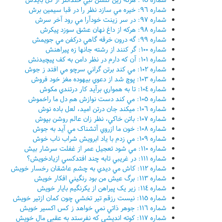
شماره ٩٦: خيره مي سازد نظر را در قبا سيمين برش
شماره ٩٧: در سر زينت خودآرا مي رود آخر سرش
شماره ٩٨: هرکه از داغ نهان عشق سوزد پيکرش
شماره ٩٩: گه درون خرقه گاهي درکفن مي جويمش
شماره ١٠٠: گر کنند از رشته جانها زه پيراهنش
شماره ١٠١: آن که دارم در نظر دامن به کف پيچيدنش
شماره ١٠٢: مي کند برتن گراني سرچو مي افتد ز جوش
شماره ١٠٣: پوچ شد از دعوي بيهوده مغز خود فروش
شماره ١٠٤: تا به همواري برآيد کار درتندي مکوش
شماره ١٠٥: مي کند دست نوازش هم دل ما راخموش
شماره ١٠٦: ميکند جان درتن اميد، لعل باده نوش
شماره ١٠٧: باتن خاکي، نظر زان عالم روشن بپوش
شماره ١٠٨: خون ما ازروي آتشناک مي آيد به جوش
شماره ١٠٩: مي زدم با ياد ابرويش شراب ناب خوش
شماره ١١٠: مي شود تعجيل عمر از غفلت سرشار بيش
شماره ١١١: در غريبي تابه چند افتدکسي ازيادخويش؟
شماره ١١٢: کاش مي ديدي به چشم عاشقان رخسار خويش
شماره ١١٣: برگ عيش من بود رنگيني افکار خويش
شماره ١١٤: زير يک پيراهن از يکرنگيم بايار خويش
شماره ١١٥: نيست رزقم تير تخشي چون کمان ازتير خويش
شماره ١١٦: جوهر ذاتي نمي خواهد ز کس اکسير خويش
شماره ١١٧: کوته انديشي که نفرستد به عقبي مال خويش