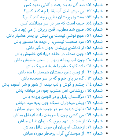
شماره ٥١: صد گل به باد رفت و گلابي نديد کس
شماره ٥٢: بي نوش لبان آب بقا را چه کند کس؟
شماره ٥٣: معشوق پريشان نظري راچه کند کس؟
شماره ٥٤: حيف است که سر در سر مينانکند کس
شماره ٥٥: صبح شد مطرب، قدح راپرکن از مي زود باش
شماره ٥٦: هيچ نوشي نيست بي نيش اي پسر هشيار باش
شماره ٥٧: مرد صحبت نيستي، از ديده ها مستور باش
شماره ٥٨: از تماشاي پريشان جهان دلگير باش
شماره ٥٩: چون صدف در حلقه دريادلان خاموش باش
شماره ٦٠: چون لب پيمانه زنهار از سخن خاموش باش
شماره ٦١: باده گلرنگ شو يا شيشه بيرنگ باش
شماره ٦٢: از زمين دامن بيفشان همسفر با ماه باش
شماره ٦٣: گاه در پاي خم و گه بر سر سجاده باش
شماره ٦٤: چشم و گوش و لب ببند، از شور و شر آسوده باش
شماره ٦٥: روشناس اهل مشرب چون در ميخانه باش
شماره ٦٦: درگلستان بلبل و در انجمن پروانه باش
شماره ٦٧: پيش ميخواران سبک چون پنبه مينا مباش
شماره ٦٨: تاتوان دزديد سر در جيب خود سرور مباش
شماره ٦٩: مي کشي چون با حريفان باده لايعقل مباش
شماره ٧٠: از خدا در عهد پيري يک زمان غافل مباش
شماره ٧١: ازخدنگ آه پيران اي جوان غافل مباش
شماره ٧٢: از هوسناکي گران برخاطر دوران مباش