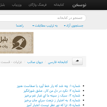
نوسخن
کتابخانه
فرهنگ واژگان
وزن‌یاب
بلبل
جستجوی آزاد
به ترتیب مطابقت
راهنما
کتابخانه فارسی
/
ديوان صائب
/
غزليات - قسمت 
شماره ١: چه شد که يار خط آورد با صفاست هنوز
شماره ٢: نکرد در دل من کار، عشق شورانگيز
شماره ٣: سبک ز سينه ما اي غبار غم برخيز
شماره ٤: به اختيار ز نزهت سراي جان برخيز
شماره ٥: ترا که نور نظر نيست اعتبار آميز