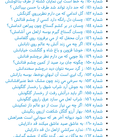
شماره ١٤٠: به خط است اين نمايان گشته از طرف بناگوشش
شماره ١٤١: که حد دارد تواند شد طرف با حسن بيباکش ؟
شماره ١٤٢: گل اندامي که من دارم نظربرروي گلرنگش
شماره ١٤٣: چسان دل رانگه دارد کسي از چشم قتالش ؟
شماره ١٤٤: چسان در بر کشم گستاخ چون پيراهن اندامش؟
شماره ١٤٥: چسان گستاخ گيرم بوسه ازلعل مي آشامش؟
شماره ١٤٦: درآن محفل که از مي برفروزد روي گلفامش
شماره ١٤٧: اگر چه مي زند آتش به عالم روي تابانش
شماره ١٤٨: خوشا قزوين و باغ شاه و گلگشت خيابانش
شماره ١٤٩: بلا جويي که من دارم نظر برچشم فنانش
شماره ١٥٠: چگونه جان برد صيد از کمين چشم فتانش؟
شماره ١٥١: ز گرد سرمه نتوان ديد درچشم سخندانش
شماره ١٥٢: رگ ابري است آن لبهاي نوخط، بوسه بارانش
شماره ١٥٣: به سرخي مي زند چون مشک خط عنبرافشانش
شماره ١٥٤: به جوش آرد شراب شوق را رخسار گلگونش
شماره ١٥٥: اگر بايد درآتش رفت از رخسار گلگونش
شماره ١٥٦: شراب لعل مي سازد عرق راروي گلگونش
شماره ١٥٧: اگر چه بي نياز ست از دو عالم ناز تمکينش
شماره ١٥٨: بهار آرزو گلگل شکفت ازروي رنگينش
شماره ١٥٩: شود ديوانه آخر هر که سودايي است همراهش
شماره ١٦٠: به عاشق صيد عاشق ميکند قد دلارايش
شماره ١٦١: ندارد سرکشي ازاهل دل قد دلارايش
شماره ١٦٢: به مژگان بر نمي گردد نگاه از چشم گيرايش