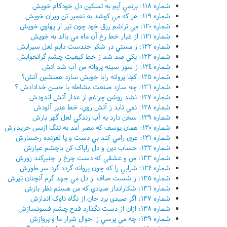
شماره ١١٨: برنمي آيم به تسکين دل خودکام خويش
شماره ١١٩: هر که مي کوشد به تعمير تن ويران خويش
شماره ١٢٠: مي تراشم رزق خود چون تير از پهلوي خويش
شماره ١٢١: از غبار خط رخ آن ماه مي بالد به خويش
شماره ١٢٢: ز مستي در شکر خندست دايم لعل سيرابش
شماره ١٢٣: يکي صد شد ز خط کيفيت چشم گرانخوابش
شماره ١٢٤: ز سوز سينه پروانه من آب شد آتش
شماره ١٢٥: کجا پروانه رابا خويش سازد همنشين آتش؟
شماره ١٢٦: چه سازد صنعت مشاطه با حسن خدادادش ؟
شماره ١٢٧: نشد روشن چراغم از عذار آتش اندودش
شماره ١٢٨: نمي تابد ز آتش روي، خط عنبر آلودش
شماره ١٢٩: سخن دارد به آب زندگي لعل گهر بارش
شماره ١٣٠: همان يوسف که مصر آمد به تنگ ازبس خريدارش
شماره ١٣١: عرق رامي کند بي دست و پا لغزنده رخسارش
شماره ١٣٢: حساب دين و دل راپاک کن باچشم عيارش
شماره ١٣٣: من و عشقي که دست چرخ را چنبرکند زورش
شماره ١٣٤: شرابي را که چون پروانه گردد گرد سر طورش
شماره ١٣٥: ز شست صاف از دل مي جهد گرم آنچنان تيرش
شماره ١٣٦: شکارانداز صيادي که من هستم نظر بازش
شماره ١٣٧: اگر صيدي برد جان از نگاه ناوک اندازش
شماره ١٣٨: ازان از دست نگذارد قدح چشم فسونسازش
شماره ١٣٩: چه مي پرسي ز احوال شرار ما و پروازش