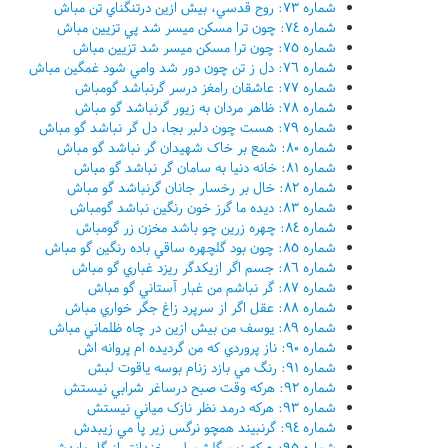
شماره ٧٣: روح قدسي، بيش ازين درتنگناي تن مباش
شماره ٧٤: چون ترا مسکن ميسر شد پي تزيين مباش
شماره ٧٥: چون ترا مسکن ميسر شد تزيين مباش
شماره ٧٦: دل ز تن چون دور شد وامي شود غمگين مباش
شماره ٧٧: عاشقان رامغز درسر گرنباشد گومباش
شماره ٧٨: ظاهر مردان به زيور گرنباشد گو مباش
شماره ٧٩: هست چون دلبر بجا، دل گر نباشد گو مباش
شماره ٨٠: شمع بر خاک شهيدان گر نباشد گو مباش
شماره ٨١: خانه دنيا به سامان گر نباشد گو مباش
شماره ٨٢: خال بر رخسار جانان گرنباشد گو مباش
شماره ٨٣: ديده ما گرز خون رنگين نباشد گومباش
شماره ٨٤: چهره زرين چو باشد مخزن زر گومباش
شماره ٨٥: چون بود گلچهره ساقي باده رنگين گو مباش
شماره ٨٦: جسم اگر ازيکدگر ريزد غباري گو مباش
شماره ٨٧: گر نباشم من غبار آستاني گو مباش
شماره ٨٨: عقل اگر از سرپرد زاغ جگر خواري مباش
شماره ٨٩: يوسف من بيش ازين در چاه ظلماني مباش
شماره ٩٠: ناز پروردي که من گرديده ام پروانه اش
شماره ٩١: رنگ مي بازد زنام بوسه ياقوت لبش
شماره ٩٢: هرکه وقت صبح درساغر شرابي نيستش
شماره ٩٣: هرکه درمد نظر نازک مياني نيستش
شماره ٩٤: گرنبيند همچو نرگس زير پا مي زيبدش
شماره ٩٥: هرکه زين گلشن لبي خندانتر از گل بايدش